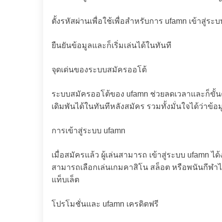
ตั้งรหัสผ่านเพื่อใช้เพื่อสำหรับการ ufamn เข้าสู่ระบ
ยืนยันข้อมูลและก็เริ่มเล่นได้ในทันที
จุดเด่นของระบบสมัครออโต้
ระบบสมัครออโต้ของ ufamn ช่วยลดเวลาและก็ขั้นตอ
เดิมพันได้ในทันทีหลังสมัคร รวมทั้งมั่นใจได้ว่า
การเข้าสู่ระบบ ufamn
เมื่อสมัครแล้ว ผู้เล่นสามารถ เข้าสู่ระบบ ufamn ได
สามารถเลือกเล่นเกมคาสิโน สล็อต หรือพนันกีฬาได้
แท็บเล็ต
โปรโมชั่นและ ufamn เครดิตฟรี