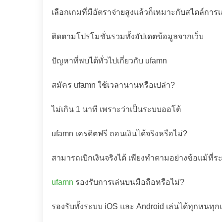
เลือกเกมที่มีอัตราจ่ายสูงแล้วก็เหมาะกับสไตล์การเ
ติดตามโปรโมชั่นรวมทั้งอัปเดตข้อมูลจากเว็บ
ปัญหาที่พบได้ทั่วไปเกี่ยวกับ ufamn
สมัคร ufamn ใช้เวลานานหรือเปล่า?
ไม่เกิน 1 นาที เพราะว่าเป็นระบบออโต้
ufamn เครดิตฟรี ถอนเงินได้จริงหรือไม่?
สามารถเบิกเงินจริงได้ เพียงทำตามอย่างข้อแม้ที่ระ
ufamn
รองรับการเล่นบนมือถือหรือไม่?
รองรับทั้งระบบ iOS และ Android เล่นได้ทุกหนทุก