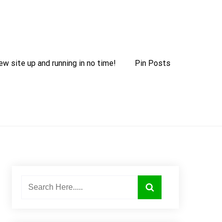
ew site up and running in no time!
Pin Posts