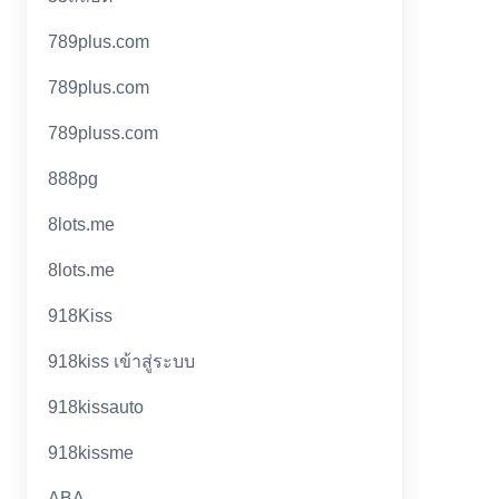
789plus.com
789plus.com
789pluss.com
888pg
8lots.me
8lots.me
918Kiss
918kiss เข้าสู่ระบบ
918kissauto
918kissme
ABA