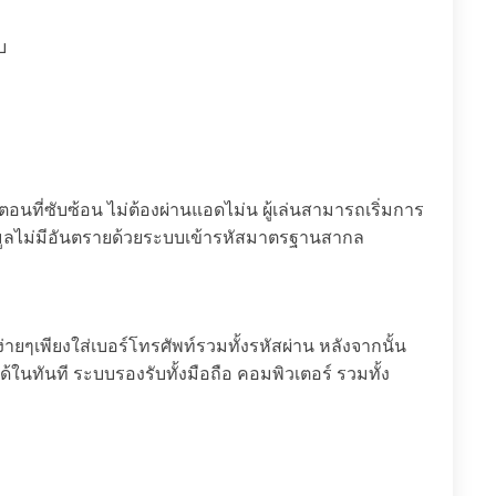
บ
นที่ซับซ้อน ไม่ต้องผ่านแอดไม่น ผู้เล่นสามารถเริ่มการ
ข้อมูลไม่มีอันตรายด้วยระบบเข้ารหัสมาตรฐานสากล
้ง่ายๆเพียงใส่เบอร์โทรศัพท์รวมทั้งรหัสผ่าน หลังจากนั้น
ในทันที ระบบรองรับทั้งมือถือ คอมพิวเตอร์ รวมทั้ง