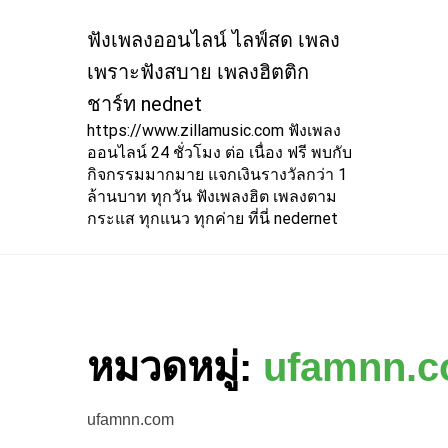
Skip
to
ฟังเพลงออนไลน์ ไลฟ์สด เพลง
content
เพราะฟังสบาย เพลงฮิตติก
ชาร์ท nednet
https://www.zillamusic.com ฟังเพลง
ออนไลน์ 24 ชั่วโมง ต่อ เนื่อง ฟรี พบกับ
กิจกรรมมากมาย แจกเงินรางวัลกว่า 1
ล้านบาท ทุกวัน ฟังเพลงฮิต เพลงตาม
กระแส ทุกแนว ทุกค่าย ที่นี่ nedernet
หมวดหมู่:
ufamnn.
ufamnn.com