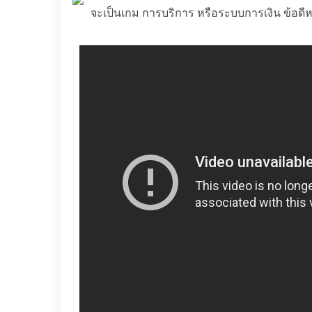
จะเป็นเกม การบริการ หรือระบบการเงิน ข้อดีหล