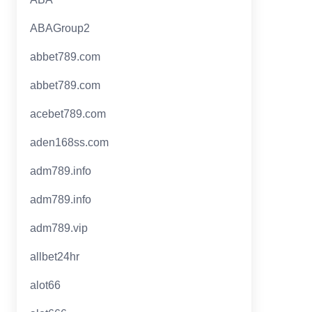
ABAGroup2
abbet789.com
abbet789.com
acebet789.com
aden168ss.com
adm789.info
adm789.info
adm789.vip
allbet24hr
alot66