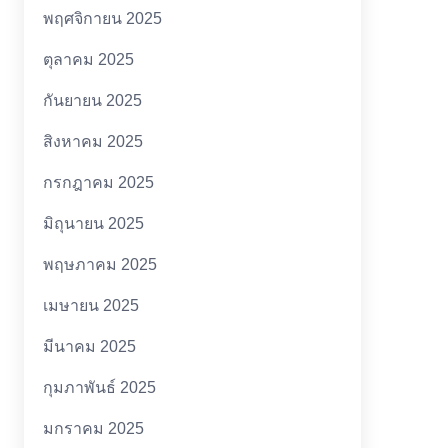
พฤศจิกายน 2025
ตุลาคม 2025
กันยายน 2025
สิงหาคม 2025
กรกฎาคม 2025
มิถุนายน 2025
พฤษภาคม 2025
เมษายน 2025
มีนาคม 2025
กุมภาพันธ์ 2025
มกราคม 2025