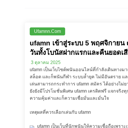
Ufamnn.com
ufamn เข้าสู่ระบบ 5 พฤศจิกายน 
วันทั้งโบนัสฝากแรกและคืนยอดเส
3 ตุลาคม 2025
ufamn เป็นเว็บไซต์พนันออนไลน์ที่กำลังเดินทางมา
สล็อต และก็พนันกีฬา ระบบล้ำยุค ไม่มีอันตราย และ
เล่นสามารถกระทำการ ufamn สมัคร ได้อย่างไม่ยากเย็
ยังยังมีโปรโมชั่นพิเศษ ufamn เครดิตฟรี แจกจริงทุกว
ความคุ้มค่าและก็ความเชื่อมั่นและมั่นใจ
เหตุผลที่ควรเลือกเล่นกับ ufamn
ufamn เป็นเว็บที่นักพนันให้ความเชื่อถือเพรา