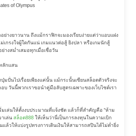
ates of Olympus
มาอย่างยาวนาน ถึงแม้กราฟิกจะมองเรียบง่ายแต่ว่าแอบแฝง
่เกรงใจผู้ใดกันแน่ เกมแนวต่อสู้ ยิงปลา หรือเกมนักสู้
ย่างสม่ำเสมอทุกเมื่อเชื่อวัน
นหลักแสน
่มปั่นไปเรื่อยเพียงแค่นั้น แม้กระนั้นเซียนสล็อตตัวจริงจะ
คอบ วันนี้พวกเราขอนำคู่มือลับสูตรเฉพาะของเว็บไซต์เรา
ิ่มเล่นให้ตั้งงบประมาณที่แจ้งชัด แล้วก็ที่สำคัญคือ “ห้าม
นมาเล่น
สล็อต888
ให้เห็นว่านี่เป็นการลงทุนในความเบิก
ล้วให้แบ่งรูปทรงการเดินเงินให้สามารถสปินได้ไม่ต่ำยิ่ง