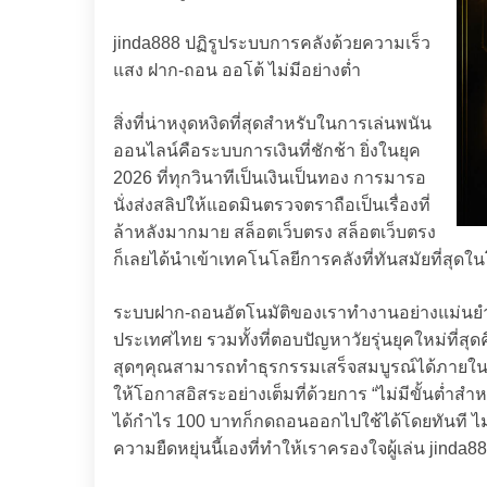
jinda888 ปฏิรูประบบการคลังด้วยความเร็ว
แสง ฝาก-ถอน ออโต้ ไม่มีอย่างต่ำ
สิ่งที่น่าหงุดหงิดที่สุดสำหรับในการเล่นพนัน
ออนไลน์คือระบบการเงินที่ชักช้า ยิ่งในยุค
2026 ที่ทุกวินาทีเป็นเงินเป็นทอง การมารอ
นั่งส่งสลิปให้แอดมินตรวจตราถือเป็นเรื่องที่
ล้าหลังมากมาย สล็อตเว็บตรง สล็อตเว็บตรง
ก็เลยได้นำเข้าเทคโนโลยีการคลังที่ทันสมัยที่สุด
ระบบฝาก-ถอนอัตโนมัติของเราทำงานอย่างแม่นยำผ
ประเทศไทย รวมทั้งที่ตอบปัญหาวัยรุ่นยุคใหม่ที่ส
สุดๆคุณสามารถทำธุรกรรมเสร็จสมบูรณ์ได้ภายในช่ว
ให้โอกาสอิสระอย่างเต็มที่ด้วยการ “ไม่มีขั้นต่ำสำ
ได้กำไร 100 บาทก็กดถอนออกไปใช้ได้โดยทันที ไม่ต
ความยืดหยุ่นนี้เองที่ทำให้เราครองใจผู้เล่น jinda