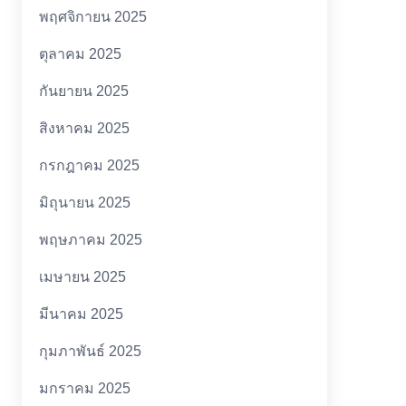
พฤศจิกายน 2025
ตุลาคม 2025
กันยายน 2025
สิงหาคม 2025
กรกฎาคม 2025
มิถุนายน 2025
พฤษภาคม 2025
เมษายน 2025
มีนาคม 2025
กุมภาพันธ์ 2025
มกราคม 2025