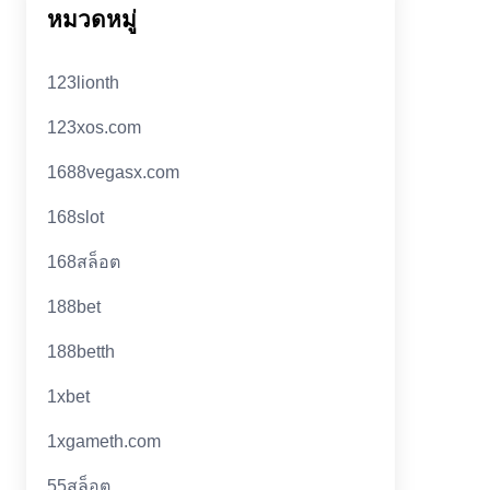
หมวดหมู่
123lionth
123xos.com
1688vegasx.com
168slot
168สล็อต
188bet
188betth
1xbet
1xgameth.com
55สล็อต