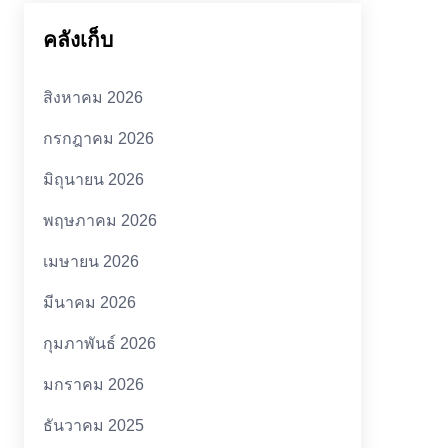
คลังเก็บ
สิงหาคม 2026
กรกฎาคม 2026
มิถุนายน 2026
พฤษภาคม 2026
เมษายน 2026
มีนาคม 2026
กุมภาพันธ์ 2026
มกราคม 2026
ธันวาคม 2025