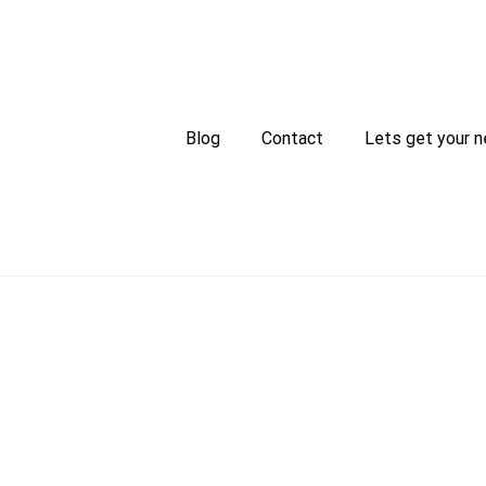
Blog
Contact
Lets get your n