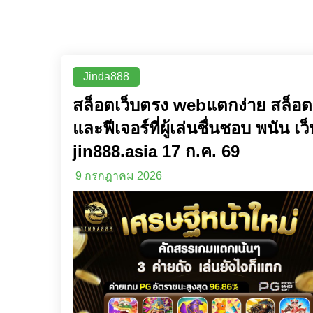
Jinda888
สล็อตเว็บตรง webแตกง่าย สล็อต
และฟีเจอร์ที่ผู้เล่นชื่นชอบ พนัน
jin888.asia 17 ก.ค. 69
9 กรกฎาคม 2026