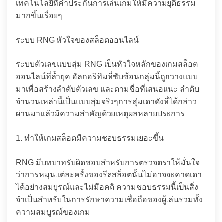
เทคโนโลยีที่ค้ำประกันการเล่นเกมให้มีความยุติธรรม
มากขึ้นเรื่อยๆ
ระบบ RNG หัวใจของสล็อตออนไลน์
ระบบตัวเลขแบบสุ่ม RNG เป็นหัวใจหลักของเกมสล็อต
ออนไลน์ที่ล้ำยุค อัลกอริทึมที่ซับซ้อนกลุ่มนี้ถูกวางแบบ
มาเพื่อสร้างลำดับตัวเลข และตามชื่อที่เสนอแนะ ลำดับ
จำนวนเหล่านี้เป็นแบบสุ่มจริงๆการสุ่มเดาดังที่ได้กล่าว
ผ่านมาแล้วมีความสำคัญด้วยเหตุผลหลายประการ
1. ทำให้เกมสล็อตมีความชอบธรรมเยอะขึ้น
RNG มีบทบาทรับผิดชอบสำหรับการตรวจตราให้มั่นใจ
ว่าการหมุนแต่ละครั้งของรีลสล็อตนั้นไม่อาจจะคาดเดา
ได้อย่างสมบูรณ์และไม่มีอคติ ความชอบธรรมนี้เป็นสิ่ง
จำเป็นสำหรับในการรักษาความเชื่อถือของผู้เล่นรวมทั้ง
ความสมบูรณ์ของเกม