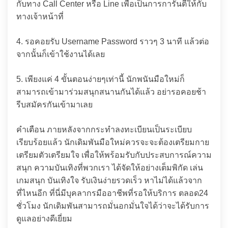
กับทาง Call Center หรือ Line เพื่อเป็นการการันตีให้กับ
ทางเจ้าหน้าที่
4. รอคอยรับ Username Password ราวๆ 3 นาที แล้วต่อ
จากนั้นก็เข้าใช้งานได้เลย
5. เพียงแค่ 4 ขั้นตอนง่ายๆเท่านี้ นักพนันมือใหม่ก็
สามารถเข้ามาร่วมสนุกสนานกันได้แล้ว อย่ารอคอยช้า
รีบสมัครกันเข้ามาเลย
คำเตือน ภายหลังจากกระทำลงทะเบียนเป็นระเบียบ
เรียบร้อยแล้ว นักเดิมพันมือใหม่ควรจะจะต้องเตรียมกาย
เตรียมตัวเตรียมใจ เพื่อให้พร้อมรับกับประสบการณ์ความ
สนุก ความบันเทิงที่พวกเรา ได้จัดให้อย่างเต็มพิกัด เล่น
เกมสนุก บันเทิงใจ รับเงินง่ายรวดเร็ว หาไม่ได้แล้วจาก
ที่ไหนอีก ที่นี่มีบุคลากรมืออาชีพที่รอให้บริการ ตลอด24
ชั่วโมง นักเดิมพันสามารถมั่นอกมั่นใจได้ว่าจะได้รับการ
ดูแลอย่างดีเยี่ยม