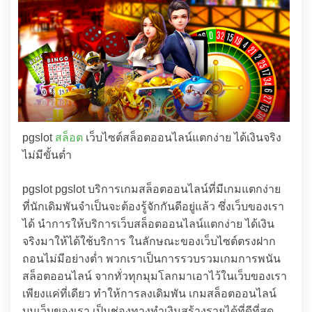
pgslot
สล็อต
เว็บไซต์สล็อตออนไลน์แตกง่าย ได้เงินจริง
ไม่มีขั้นต่ำ
pgslot pgslot บริการเกมสล็อตออนไลน์ที่มีเกมแตกง่าย
ที่นักเดิมพันจำเป็นจะต้องรู้จักกันดีอยู่แล้ว ซึ่งเว็บของเรา
ได้ นำการให้บริการเว็บสล็อตออนไลน์แตกง่าย ได้เงิน
จริงมาให้ได้ใช้บริการ ในลักษณะของเว็บไซต์ตรงฝาก
ถอนไม่มีอย่างต่ำ พวกเราเป็นการรวบรวมเกมการพนัน
สล็อตออนไลน์ จากทั่วทุกมุมโลกมาเอาไว้ในเว็บของเรา
เพียงแค่ที่เดียว ทำให้การลงเดิมพัน เกมสล็อตออนไลน์
บนเว็บของเรา เป็นช่องทางทำเงินสร้างรายได้ที่ดีที่สุด