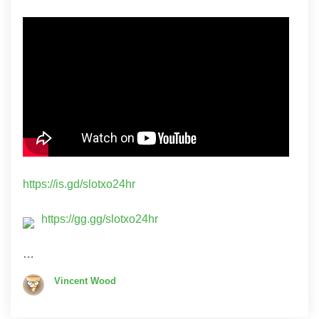
https://is.gd/slotxo24hr
https://gg.gg/slotxo24hr
…
Vincent Wood