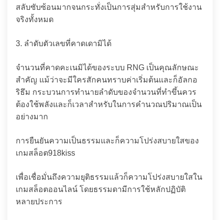
สลับซับซ้อนมากจนกระทั่งเป็นการสุ่มสำหรับการใช้งาน
จริงทั้งหมด
3. ลำดับตัวเลขที่คาดเดามิได้
จำนวนที่คาดคะเนมิได้ของระบบ RNG เป็นคุณลักษณะ
สำคัญ แม้ว่าจะมีใครสักคนทราบค่าเริ่มต้นและก็อัลกอ
ริธึม กระบวนการทำนายลำดับของจำนวนที่ทำขึ้นควร
ต้องใช้พลังและก็เวลาสำหรับในการคำนวณปริมาณเป็น
อย่างมาก
การยืนยันความเป็นธรรมและก็ความโปร่งสบายใสของ
เกมสล็อต918kiss
เพื่อเชื่อมั่นถึงความยุติธรรมแล้วก็ความโปร่งสบายใสใน
เกมสล็อตออนไลน์ โดยธรรมดามีการใช้หลักปฏิบัติ
หลายประการ