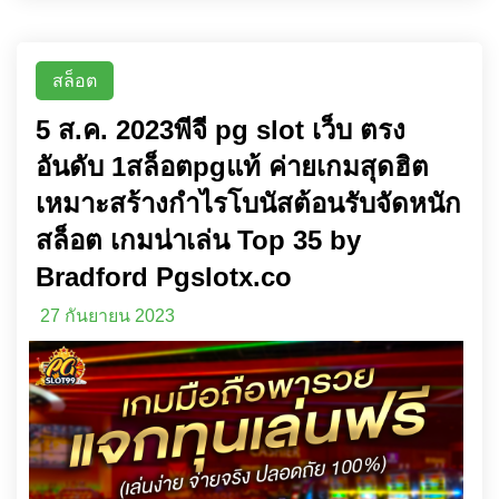
สล็อต
5 ส.ค. 2023พีจี pg slot เว็บ ตรง
อันดับ 1สล็อตpgแท้ ค่ายเกมสุดฮิต
เหมาะสร้างกำไรโบนัสต้อนรับจัดหนัก
สล็อต เกมน่าเล่น Top 35 by
Bradford Pgslotx.co
27 กันยายน 2023