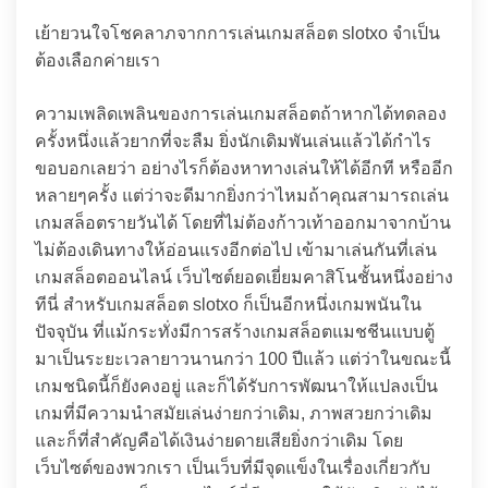
เย้ายวนใจโชคลาภจากการเล่นเกมสล็อต slotxo จำเป็น
ต้องเลือกค่ายเรา
ความเพลิดเพลินของการเล่นเกมสล็อตถ้าหากได้ทดลอง
ครั้งหนึ่งแล้วยากที่จะลืม ยิ่งนักเดิมพันเล่นแล้วได้กำไร
ขอบอกเลยว่า อย่างไรก็ต้องหาทางเล่นให้ได้อีกที หรืออีก
หลายๆครั้ง แต่ว่าจะดีมากยิ่งกว่าไหมถ้าคุณสามารถเล่น
เกมสล็อตรายวันได้ โดยที่ไม่ต้องก้าวเท้าออกมาจากบ้าน
ไม่ต้องเดินทางให้อ่อนแรงอีกต่อไป เข้ามาเล่นกันที่เล่น
เกมสล็อตออนไลน์ เว็บไซต์ยอดเยี่ยมคาสิโนชั้นหนึ่งอย่าง
ทีนี่ สำหรับเกมสล็อต slotxo ก็เป็นอีกหนึ่งเกมพนันใน
ปัจจุบัน ที่แม้กระทั่งมีการสร้างเกมสล็อตแมชชีนแบบตู้
มาเป็นระยะเวลายาวนานกว่า 100 ปีแล้ว แต่ว่าในขณะนี้
เกมชนิดนี้ก็ยังคงอยู่ และก็ได้รับการพัฒนาให้แปลงเป็น
เกมที่มีความนำสมัยเล่นง่ายกว่าเดิม, ภาพสวยกว่าเดิม
และก็ที่สำคัญคือได้เงินง่ายดายเสียยิ่งกว่าเดิม โดย
เว็บไซต์ของพวกเรา เป็นเว็บที่มีจุดแข็งในเรื่องเกี่ยวกับ