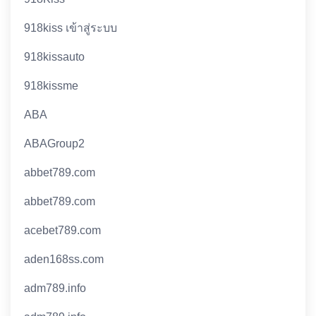
918kiss เข้าสู่ระบบ
918kissauto
918kissme
ABA
ABAGroup2
abbet789.com
abbet789.com
acebet789.com
aden168ss.com
adm789.info