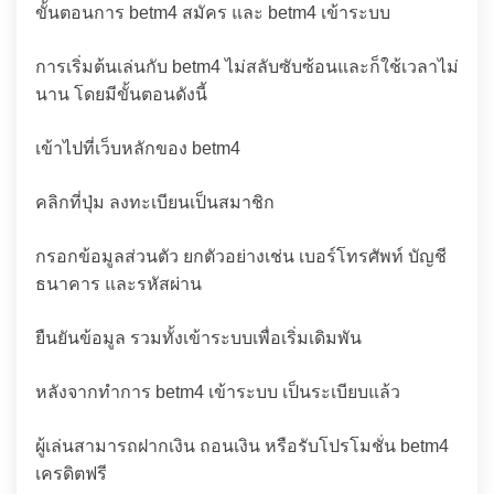
ขั้นตอนการ betm4 สมัคร และ betm4 เข้าระบบ
การเริ่มต้นเล่นกับ betm4 ไม่สลับซับซ้อนและก็ใช้เวลาไม่
นาน โดยมีขั้นตอนดังนี้
เข้าไปที่เว็บหลักของ betm4
คลิกที่ปุ่ม ลงทะเบียนเป็นสมาชิก
กรอกข้อมูลส่วนตัว ยกตัวอย่างเช่น เบอร์โทรศัพท์ บัญชี
ธนาคาร และรหัสผ่าน
ยืนยันข้อมูล รวมทั้งเข้าระบบเพื่อเริ่มเดิมพัน
หลังจากทำการ betm4 เข้าระบบ เป็นระเบียบแล้ว
ผู้เล่นสามารถฝากเงิน ถอนเงิน หรือรับโปรโมชั่น betm4
เครดิตฟรี