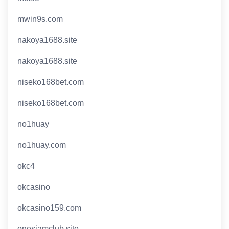
mwin9s.com
nakoya1688.site
nakoya1688.site
niseko168bet.com
niseko168bet.com
no1huay
no1huay.com
okc4
okcasino
okcasino159.com
onesiamclub.site