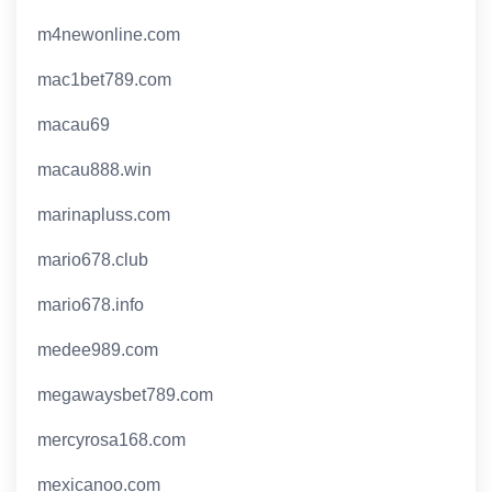
m4newonline.com
mac1bet789.com
macau69
macau888.win
marinapluss.com
mario678.club
mario678.info
medee989.com
megawaysbet789.com
mercyrosa168.com
mexicanoo.com