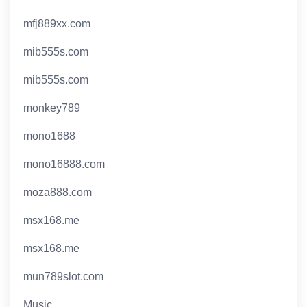
mfj889xx.com
mib555s.com
mib555s.com
monkey789
mono1688
mono16888.com
moza888.com
msx168.me
msx168.me
mun789slot.com
Music