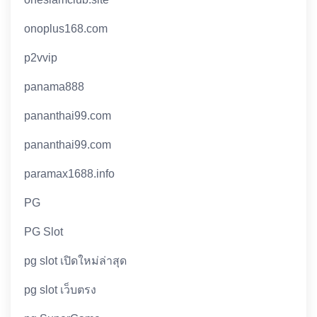
onoplus168.com
p2vvip
panama888
pananthai99.com
pananthai99.com
paramax1688.info
PG
PG Slot
pg slot เปิดใหม่ล่าสุด
pg slot เว็บตรง