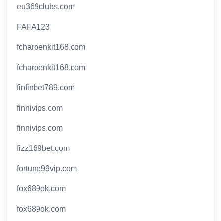
eu369clubs.com
FAFA123
fcharoenkit168.com
fcharoenkit168.com
finfinbet789.com
finnivips.com
finnivips.com
fizz169bet.com
fortune99vip.com
fox689ok.com
fox689ok.com