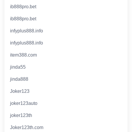
ib888pro.bet
ib888pro.bet
infyplus888.info
infyplus888.info
item388.com
jinda55
jinda888
Joker123
joker123auto
joker123th
Joker123th.com