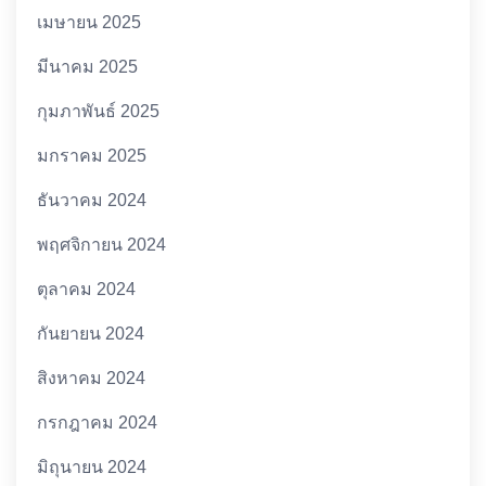
เมษายน 2025
มีนาคม 2025
กุมภาพันธ์ 2025
มกราคม 2025
ธันวาคม 2024
พฤศจิกายน 2024
ตุลาคม 2024
กันยายน 2024
สิงหาคม 2024
กรกฎาคม 2024
มิถุนายน 2024