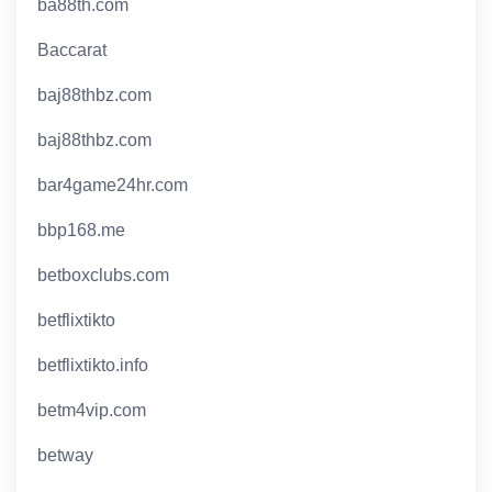
ba88th.com
Baccarat
baj88thbz.com
baj88thbz.com
bar4game24hr.com
bbp168.me
betboxclubs.com
betflixtikto
betflixtikto.info
betm4vip.com
betway