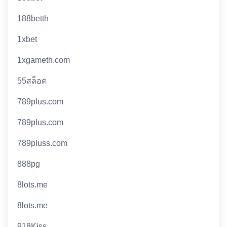
188betth
1xbet
1xgameth.com
55สล็อต
789plus.com
789plus.com
789pluss.com
888pg
8lots.me
8lots.me
918Kiss