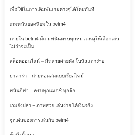
เพื่อใช้ในการเดิมพันเกมต่างๆได้โดยทันที
เกมพนันยอดนิยมใน betm4
ภายใน betm4 มีเกมพนันครบทุกหมวดหมู่ให้เลือกเล่น
ไม่ว่าจะเป็น
สล็อตออนไลน์ – มีหลายค่ายดัง โบนัสแตกง่าย
บาคาร่า – ถ่ายทอดสดแบบเรียลไทม์
พนันกีฬา – ครบทุกแมตช์ ทุกลีก
เกมยิงปลา – ภาพสวย เล่นง่าย ได้เงินจริง
จุดเด่นของการเล่นกับ betm4
ข้อดี เนื้อหา