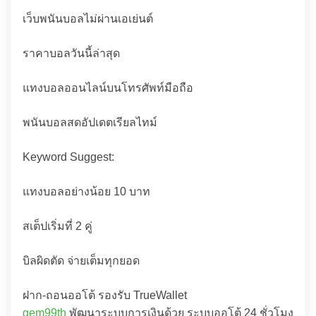
เว็บพนันบอลไม่ผ่านเอเย่นต์
ราคาบอลวันนี้ล่าสุด
แทงบอลออนไลน์บนโทรศัพท์มือถือ
พนันบอลสดอัปเดตเรียลไทม์
Keyword Suggest:
แทงบอลอย่างน้อย 10 บาท
สเต็ปเริ่มที่ 2 คู่
บิลผิดตัด จ่ายเต็มทุกยอด
ฝาก-ถอนออโต้ รองรับ TrueWallet
gem99th
พัฒนาระบบการเงินด้วย ระบบออโต้ 24 ชั่วโมง