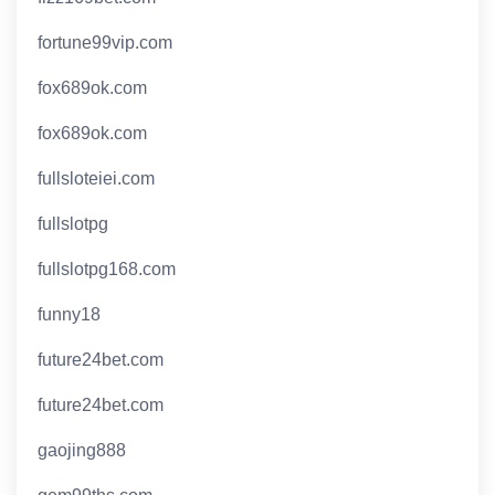
fortune99vip.com
fox689ok.com
fox689ok.com
fullsloteiei.com
fullslotpg
fullslotpg168.com
funny18
future24bet.com
future24bet.com
gaojing888