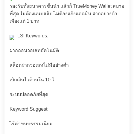
รองรับทั้งธนาคารชั้นนำ แล้วก็ TrueMoney Wallet สบาย
ที่สุด ไม่ต้องแนบสลิป ไม่ต้องแจ้งแอดมิน ฝากอย่างต่ำ
เพียงแต่ 1 บาท
LSI Keywords:
ฝากถอนวอเลทอัตโนมัติ
สล็อตฝากวอเลทไม่มีอย่างต่ำ
เบิกเงินไวด้านใน 10 วิ
ระบบปลอดภัยที่สุด
Keyword Suggest:
ไร้ค่าขนบธรรมเนียม