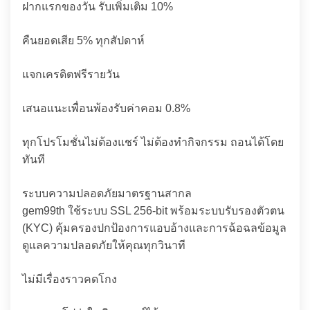
ฝากแรกของวัน รับเพิ่มเติม 10%
คืนยอดเสีย 5% ทุกสัปดาห์
แจกเครดิตฟรีรายวัน
เสนอแนะเพื่อนพ้องรับค่าคอม 0.8%
ทุกโปรโมชั่นไม่ต้องแชร์ ไม่ต้องทำกิจกรรม ถอนได้โดย
ทันที
ระบบความปลอดภัยมาตรฐานสากล
gem99th ใช้ระบบ SSL 256-bit พร้อมระบบรับรองตัวตน
(KYC) คุ้มครองปกป้องการแอบอ้างและการฉ้อฉลข้อมูล
ดูแลความปลอดภัยให้คุณทุกวินาที
ไม่มีเรื่องราวคดโกง