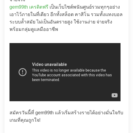
gem99th เครดิตฟรี
เป็นเว็บไซต์พนันศูนย์รวมทุกๆอย่าง
เอาไว้ภายในที่เดียว อีกทั้งสล็อต คาสิโน รวมทั้งแทงบอล
ระบบล้ำสมัย ไม่เป็นอันตรายสูง ใช้งานง่าย จ่ายจริง
พร้อมกลุ่มดูแลมืออาชีพ
สมัครวันนี้ที่ gem99th แล้วเริ่มสร้างรายได้อย่างมั่นใจกับ
เกมที่คุณถูกใจ!