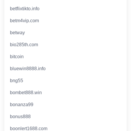
betflixtikto.info
betm4vip.com
betway
bio285th.com
bitcoin
bluewin8888.info
bng55
bombet888.win
bonanza99
bonus888
boonlert1688.com