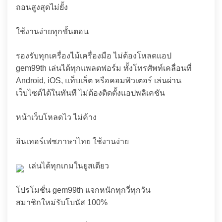
ถอนสูงสุดไม่ยั้ง
ใช้งานง่ายทุกขั้นตอน
รองรับทุกเครื่องไม้เครื่องมือ ไม่ต้องโหลดแอป
gem99th เล่นได้ทุกแพลตฟอร์ม ทั้งโทรศัพท์เคลื่อนที่
Android, iOS, แท็บเล็ต หรือคอมพิวเตอร์ เล่นผ่าน
เว็บไซต์ได้ในทันที ไม่ต้องติดตั้งแอปพลิเคชัน
หน้าเว็บโหลดไว ไม่ค้าง
อินเทอร์เฟซภาษาไทย ใช้งานง่าย
เล่นได้ทุกเกมในยูสเดียว
โปรโมชั่น gem99th แจกหนักทุกวี่ทุกวัน
สมาชิกใหม่รับโบนัส 100%