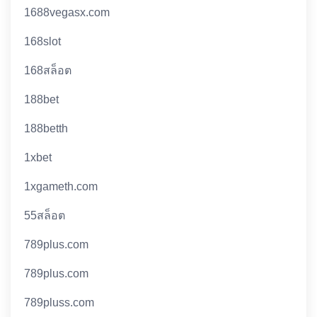
1688vegasx.com
168slot
168สล็อต
188bet
188betth
1xbet
1xgameth.com
55สล็อต
789plus.com
789plus.com
789pluss.com