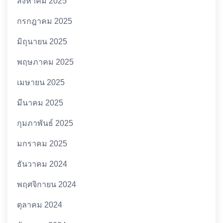
สิงหาคม 2025
กรกฎาคม 2025
มิถุนายน 2025
พฤษภาคม 2025
เมษายน 2025
มีนาคม 2025
กุมภาพันธ์ 2025
มกราคม 2025
ธันวาคม 2024
พฤศจิกายน 2024
ตุลาคม 2024