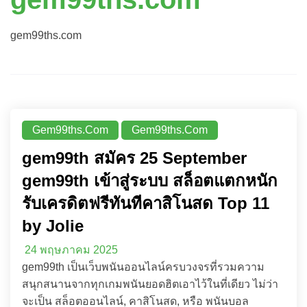
gem99ths.com
Gem99ths.com
Gem99ths.com
gem99th สมัคร 25 September
gem99th เข้าสู่ระบบ สล็อตแตกหนัก
รับเครดิตฟรีทันทีคาสิโนสด Top 11
by Jolie
24 พฤษภาคม 2025
gem99th เป็นเว็บพนันออนไลน์ครบวงจรที่รวมความ
สนุกสนานจากทุกเกมพนันยอดฮิตเอาไว้ในที่เดียว ไม่ว่า
จะเป็น สล็อตออนไลน์, คาสิโนสด, หรือ พนันบอล