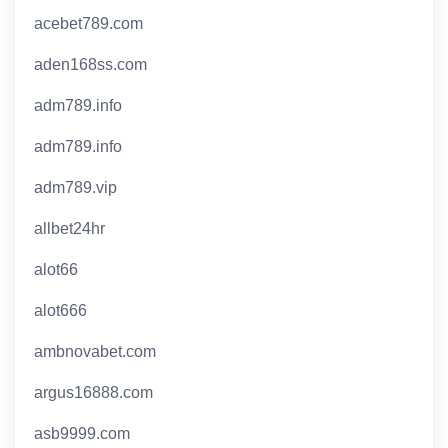
acebet789.com
aden168ss.com
adm789.info
adm789.info
adm789.vip
allbet24hr
alot66
alot666
ambnovabet.com
argus16888.com
asb9999.com