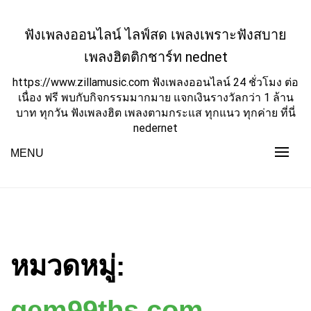
Skip
to
ฟังเพลงออนไลน์ ไลฟ์สด เพลงเพราะฟังสบาย
content
เพลงฮิตติกชาร์ท nednet
https://www.zillamusic.com ฟังเพลงออนไลน์ 24 ชั่วโมง ต่อ
เนื่อง ฟรี พบกับกิจกรรมมากมาย แจกเงินรางวัลกว่า 1 ล้าน
บาท ทุกวัน ฟังเพลงฮิต เพลงตามกระแส ทุกแนว ทุกค่าย ที่นี่
nedernet
MENU
หมวดหมู่:
gem99ths.com