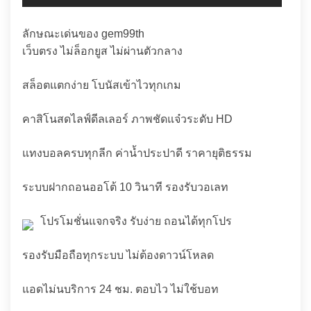
ลักษณะเด่นของ gem99th
เว็บตรง ไม่ล็อกยูส ไม่ผ่านตัวกลาง
สล็อตแตกง่าย โบนัสเข้าไวทุกเกม
คาสิโนสดไลฟ์ดีลเลอร์ ภาพชัดแจ๋วระดับ HD
แทงบอลครบทุกลีก ค่าน้ำประปาดี ราคายุติธรรม
ระบบฝากถอนออโต้ 10 วินาที รองรับวอเลท
โปรโมชั่นแจกจริง รับง่าย ถอนได้ทุกโปร
รองรับมือถือทุกระบบ ไม่ต้องดาวน์โหลด
แอดไม่นบริการ 24 ชม. ตอบไว ไม่ใช้บอท