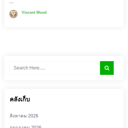
…
Vincent Wood
คลังเก็บ
สิงหาคม 2026
กรกฎาคม 2026