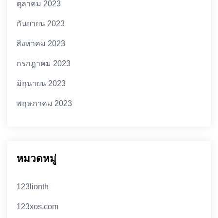
ตุลาคม 2023
กันยายน 2023
สิงหาคม 2023
กรกฎาคม 2023
มิถุนายน 2023
พฤษภาคม 2023
หมวดหมู่
123lionth
123xos.com