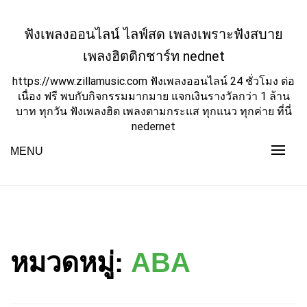
Skip
to
ฟังเพลงออนไลน์ ไลฟ์สด เพลงเพราะฟังสบาย
content
เพลงฮิตติกชาร์ท nednet
https://www.zillamusic.com ฟังเพลงออนไลน์ 24 ชั่วโมง ต่อ
เนื่อง ฟรี พบกับกิจกรรมมากมาย แจกเงินรางวัลกว่า 1 ล้าน
บาท ทุกวัน ฟังเพลงฮิต เพลงตามกระแส ทุกแนว ทุกค่าย ที่นี่
nedernet
MENU
หมวดหมู่:
ABA