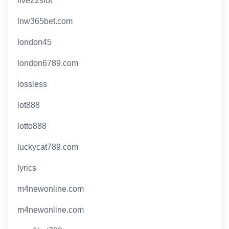
live22slot
lnw365bet.com
london45
london6789.com
lossless
lot888
lotto888
luckycat789.com
lyrics
m4newonline.com
m4newonline.com