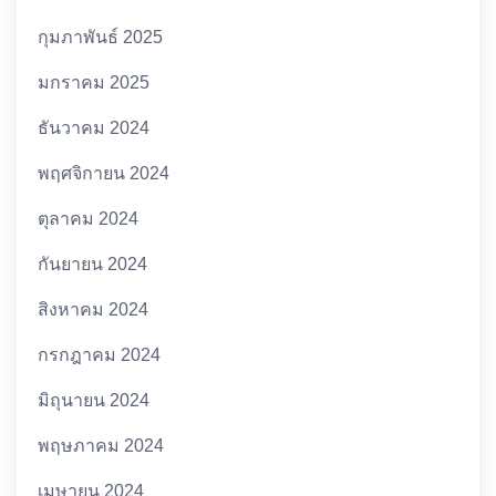
กุมภาพันธ์ 2025
มกราคม 2025
ธันวาคม 2024
พฤศจิกายน 2024
ตุลาคม 2024
กันยายน 2024
สิงหาคม 2024
กรกฎาคม 2024
มิถุนายน 2024
พฤษภาคม 2024
เมษายน 2024