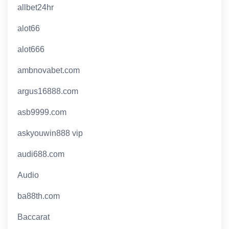
allbet24hr
alot66
alot666
ambnovabet.com
argus16888.com
asb9999.com
askyouwin888 vip
audi688.com
Audio
ba88th.com
Baccarat