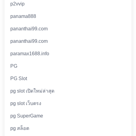
p2vvip
panama888
pananthai99.com
pananthai99.com
paramax1688.info
PG
PG Slot
pg slot เปิดใหม่ล่าสุด
pg slot เว็บตรง
pg SuperGame
pg สล็อต