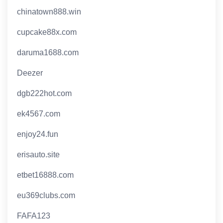
chinatown888.win
cupcake88x.com
daruma1688.com
Deezer
dgb222hot.com
ek4567.com
enjoy24.fun
erisauto.site
etbet16888.com
eu369clubs.com
FAFA123