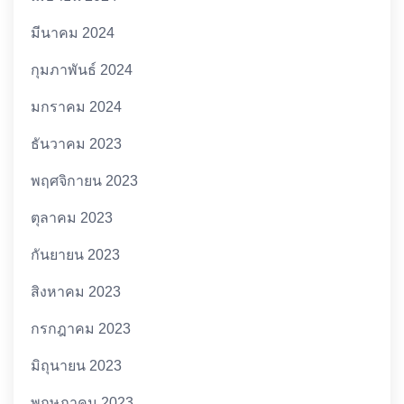
มีนาคม 2024
กุมภาพันธ์ 2024
มกราคม 2024
ธันวาคม 2023
พฤศจิกายน 2023
ตุลาคม 2023
กันยายน 2023
สิงหาคม 2023
กรกฎาคม 2023
มิถุนายน 2023
พฤษภาคม 2023