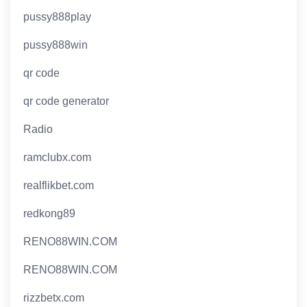
pussy888play
pussy888win
qr code
qr code generator
Radio
ramclubx.com
realflikbet.com
redkong89
RENO88WIN.COM
RENO88WIN.COM
rizzbetx.com