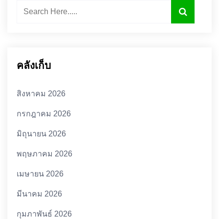
คลังเก็บ
สิงหาคม 2026
กรกฎาคม 2026
มิถุนายน 2026
พฤษภาคม 2026
เมษายน 2026
มีนาคม 2026
กุมภาพันธ์ 2026