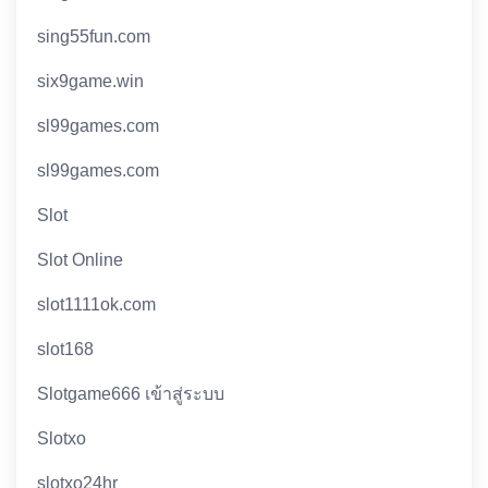
sing55fun.com
six9game.win
sl99games.com
sl99games.com
Slot
Slot Online
slot1111ok.com
slot168
Slotgame666 เข้าสู่ระบบ
Slotxo
slotxo24hr