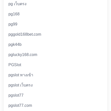
pg เว็บตรง
pg168
pg99
pggold168bet.com
pgk44b
pglucky168.com
PGSlot
pgslot ทางเข้า
pgslot เว็บตรง
pgslot77
pgslot77.com