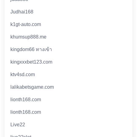
Judhai168
k1gt-auto.com
khumsup888.me
kingdom66 ทางเข้า
kingxxxbet123.com
ktv4sd.com
lalikabetsgame.com
lionth168.com
lionth168.com
Live22