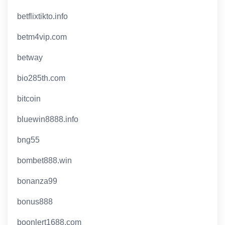
betflixtikto.info
betm4vip.com
betway
bio285th.com
bitcoin
bluewin8888.info
bng55
bombet888.win
bonanza99
bonus888
boonlert1688.com