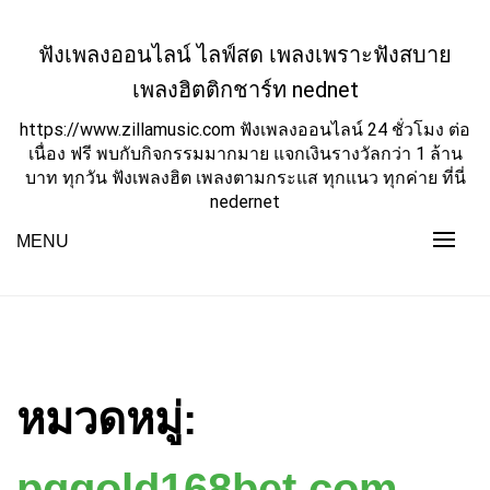
Skip
to
ฟังเพลงออนไลน์ ไลฟ์สด เพลงเพราะฟังสบาย
content
เพลงฮิตติกชาร์ท nednet
https://www.zillamusic.com ฟังเพลงออนไลน์ 24 ชั่วโมง ต่อ
เนื่อง ฟรี พบกับกิจกรรมมากมาย แจกเงินรางวัลกว่า 1 ล้าน
บาท ทุกวัน ฟังเพลงฮิต เพลงตามกระแส ทุกแนว ทุกค่าย ที่นี่
nedernet
MENU
หมวดหมู่:
pggold168bet.com