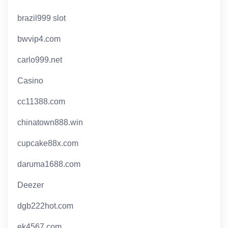
brazil999 slot
bwvip4.com
carlo999.net
Casino
cc11388.com
chinatown888.win
cupcake88x.com
daruma1688.com
Deezer
dgb222hot.com
ek4567.com