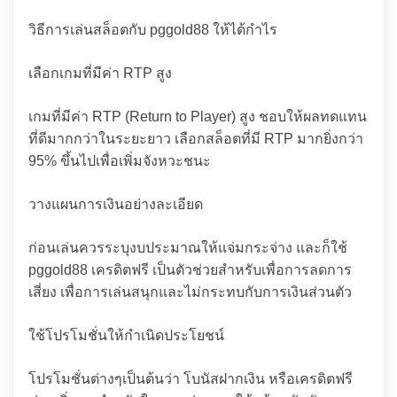
วิธีการเล่นสล็อตกับ pggold88 ให้ได้กำไร
เลือกเกมที่มีค่า RTP สูง
เกมที่มีค่า RTP (Return to Player) สูง ชอบให้ผลทดแทน
ที่ดีมากกว่าในระยะยาว เลือกสล็อตที่มี RTP มากยิ่งกว่า
95% ขึ้นไปเพื่อเพิ่มจังหวะชนะ
วางแผนการเงินอย่างละเอียด
ก่อนเล่นควรระบุงบประมาณให้แจ่มกระจ่าง และก็ใช้
pggold88 เครดิตฟรี เป็นตัวช่วยสำหรับเพื่อการลดการ
เสี่ยง เพื่อการเล่นสนุกและไม่กระทบกับการเงินส่วนตัว
ใช้โปรโมชั่นให้กำเนิดประโยชน์
โปรโมชั่นต่างๆเป็นต้นว่า โบนัสฝากเงิน หรือเครดิตฟรี