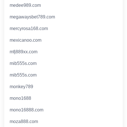
medee989.com
megawaysbet789.com
mercyrosa168.com
mexicanoo.com
mfj889xx.com
mib555s.com
mib555s.com
monkey789
mono1688
mono16888.com
moza888.com