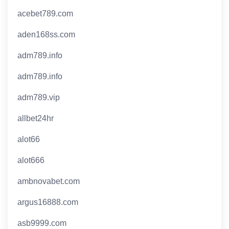
acebet789.com
aden168ss.com
adm789.info
adm789.info
adm789.vip
allbet24hr
alot66
alot666
ambnovabet.com
argus16888.com
asb9999.com