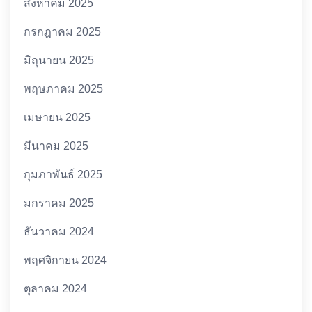
สิงหาคม 2025
กรกฎาคม 2025
มิถุนายน 2025
พฤษภาคม 2025
เมษายน 2025
มีนาคม 2025
กุมภาพันธ์ 2025
มกราคม 2025
ธันวาคม 2024
พฤศจิกายน 2024
ตุลาคม 2024