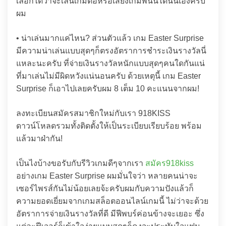
เลือกได้ว่าจะเล่นเกมต่อหรือเสี่ยงเกมพนันได้นั่นเองครับ
ผม
• น่าเล่นมากแค่ไหน? ส่วนตัวแล้ว เกม Easter Surprise
มีความน่าเล่นแบบสุดๆก็ตรงอัตราการชำระเงินรางวัลนี่
แหละนะครับ ที่จ่ายเงินรางวัลหนักแบบสุดๆคนใดกันแน่
ที่มาเล่นไม่มีผิดหวังแน่นอนครับ ด้วยเหตุนี้ เกม Easter
Surprise ก็เอาไปเลยครับผม 8 เต็ม 10 คะแนนจากผม!
ลงทะเบียนสมัครสมาชิกใหม่กับเรา 918KISS
ดาวน์โหลดรวมทั้งติดตั้งให้เป็นระเบียบเรียบร้อย พร้อม
แล้วมาฝ่ากัน!
เป็นไงบ้างขอรับกับรีวิวเกมดีๆจากเรา
สมัคร918kiss
อย่างเกม Easter Surprise ผมมั่นใจว่า หลายคนน่าจะ
เซอร์ไพรส์กันไม่น้อยเลยจ้ะครับผมกับความปังแล้วก็
ความยอดเยี่ยมจากเกมสล็อตออนไลน์เกมนี้ ไม่ว่าจะด้วย
อัตราการจ่ายเงินรางวัลที่ดี มีฟีพบร์ค่อนข้างจะเยอะ ซึ่ง