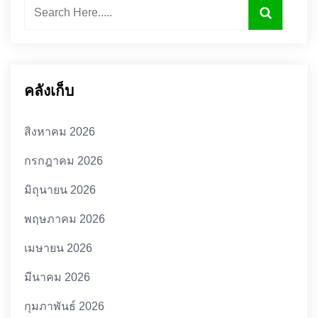
คลังเก็บ
สิงหาคม 2026
กรกฎาคม 2026
มิถุนายน 2026
พฤษภาคม 2026
เมษายน 2026
มีนาคม 2026
กุมภาพันธ์ 2026