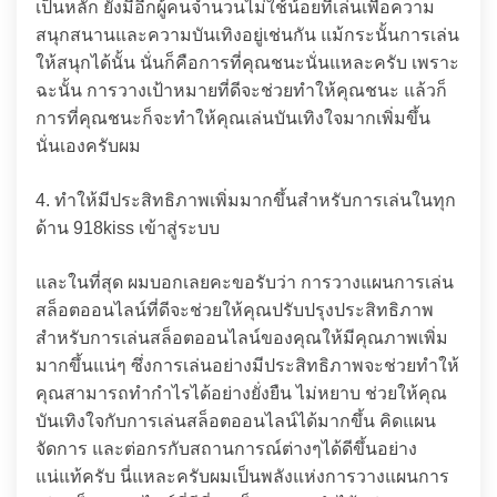
เป็นหลัก ยังมีอีกผู้คนจำนวนไม่ใช้น้อยที่เล่นเพื่อความ
สนุกสนานและความบันเทิงอยู่เช่นกัน แม้กระนั้นการเล่น
ให้สนุกได้นั้น นั่นก็คือการที่คุณชนะนั่นแหละครับ เพราะ
ฉะนั้น การวางเป้าหมายที่ดีจะช่วยทำให้คุณชนะ แล้วก็
การที่คุณชนะก็จะทำให้คุณเล่นบันเทิงใจมากเพิ่มขึ้น
นั่นเองครับผม
4. ทำให้มีประสิทธิภาพเพิ่มมากขึ้นสำหรับการเล่นในทุก
ด้าน 918kiss เข้าสู่ระบบ
และในที่สุด ผมบอกเลยคะขอรับว่า การวางแผนการเล่น
สล็อตออนไลน์ที่ดีจะช่วยให้คุณปรับปรุงประสิทธิภาพ
สำหรับการเล่นสล็อตออนไลน์ของคุณให้มีคุณภาพเพิ่ม
มากขึ้นแน่ๆ ซึ่งการเล่นอย่างมีประสิทธิภาพจะช่วยทำให้
คุณสามารถทำกำไรได้อย่างยั่งยืน ไม่หยาบ ช่วยให้คุณ
บันเทิงใจกับการเล่นสล็อตออนไลน์ได้มากขึ้น คิดแผน
จัดการ และต่อกรกับสถานการณ์ต่างๆได้ดีขึ้นอย่าง
แน่แท้ครับ นี่แหละครับผมเป็นพลังแห่งการวางแผนการ