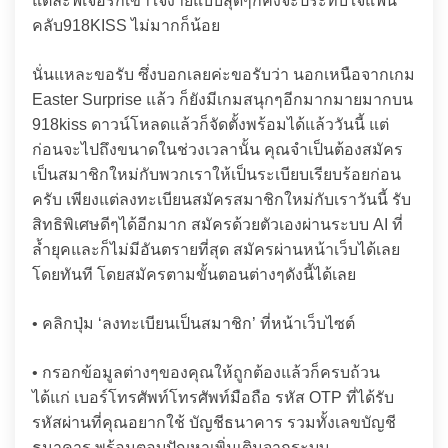
แต่ละฟีเจอร์ก็เข้าใจง่ายแบบสุดๆก็คงจะประทับใจแฟน
คลับ918KISS ไม่มากก็น้อย
นั่นแหละขอรับ ซึ่งบอกเลยค่ะขอรับว่า นอกเหนือจากเกม
Easter Surprise แล้ว ก็ยังมีเกมสนุกๆอีกมากมายมากบน
918kiss ดาวน์โหลดแล้วก็จัดตั้งพร้อมได้แล้ววันนี้ แต่
ก่อนจะไปถึงขนาดในช่วงเวลานั้น คุณจำเป็นต้องสมัคร
เป็นสมาชิกใหม่กับพวกเราให้เป็นระเบียบเรียบร้อยก่อน
ครับ เพียงแต่ลงทะเบียนสมัครสมาชิกใหม่กับเราวันนี้ รับ
สิทธิพิเศษดีๆได้อีกมาก สมัครด้วยตัวเองผ่านระบบ AI ที่
ล้ำยุคและก็ไม่มีอันตรายที่สุด สมัครผ่านหน้าเว็บได้เลย
โดยทันที โดยสมัครตามขั้นตอนต่างๆดังนี้ได้เลย
• คลิกปุ่ม ‘ลงทะเบียนเป็นสมาชิก’ ที่หน้าเว็บไซต์
• กรอกข้อมูลต่างๆของคุณให้ถูกต้องแล้วก็ครบถ้วน
ได้แก่ เบอร์โทรศัพท์โทรศัพท์มือถือ รหัส OTP ที่ได้รับ
รหัสผ่านที่คุณอยากใช้ บัญชีธนาคาร รวมทั้งเลขบัญชี
ธนาคาร พร้อมตอบปัญหาเพิ่มเติมจากระบบ