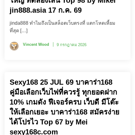
ใหญ่ ทดลองเล่น Top 98 by Mikel
jin888.asia 17 ก.ค. 69
jinda888 ทำไมถึงเป็นสล็อตเว็บตรงที่ แตกโหดเหี้ยม
ที่สุด […]
Vincent Wood
9 กรกฎาคม 2026
Sexy168 25 JUL 69 บาคาร่า168
คู่มือเลือกเว็บไพ่ที่ควรรู้ ทุกยอดฝาก
10% เกมดัง ฟีเจอร์ครบ เว็บดี มีโต๊ะ
ให้เลือกเยอะ บาคาร่า168 สมัครง่าย
ได้โปรไว Top 67 by Mei
sexy168c.com