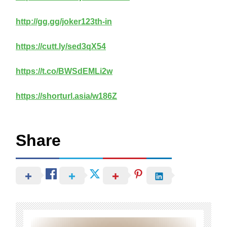
http://gg.gg/joker123th-in
https://cutt.ly/sed3qX54
https://t.co/BWSdEMLi2w
https://shorturl.asia/w186Z
Share