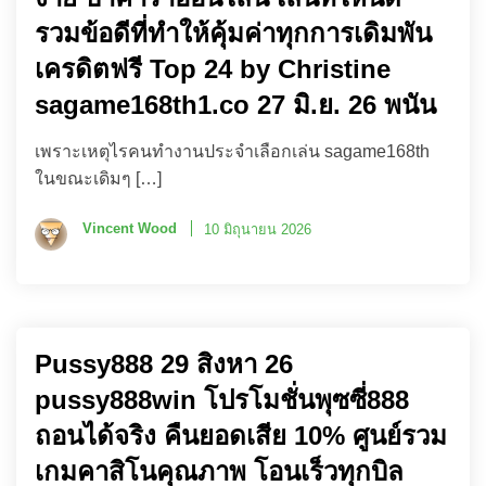
รวมข้อดีที่ทำให้คุ้มค่าทุกการเดิมพัน
เครดิตฟรี Top 24 by Christine
sagame168th1.co 27 มิ.ย. 26 พนัน
เพราะเหตุไรคนทำงานประจำเลือกเล่น sagame168th
ในขณะเดิมๆ […]
Vincent Wood
10 มิถุนายน 2026
Pussy888 29 สิงหา 26
pussy888win โปรโมชั่นพุซซี่888
ถอนได้จริง คืนยอดเสีย 10% ศูนย์รวม
เกมคาสิโนคุณภาพ โอนเร็วทุกบิล