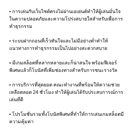
• การเล่นกับเว็บไซต์ตรงไม่ผ่านเอเย่นต์ทำให้ผู้เล่นมั่นใจ
ในความปลอดภัยและความโปร่งสบายใสสำหรับเพื่อการ
ทำธุรกรรม
• ระบบฝากถอนที่เร็วทันใจและไม่มีอย่างต่ำทำให้
แนวทางการทำธุรกรรมเป็นไปอย่างสะดวกสบาย
• มีเกมสล็อตที่หลากหลายและก็น่าสนใจ พร้อมฟีเจอร์
พิเศษแล้วก็โบนัสที่เพิ่มช่องทางสำหรับการชนะรางวัล
• การบริการที่สุดยอด คณะทำงานที่พร้อมให้ความช่วย
เหลือตลอด 24 ชั่วโมง ทำให้ผู้เล่นได้รับประสบการณ์การ
เล่นที่ดี
• โปรโมชั่นรวมทั้งโบนัสพิเศษที่ทำให้การเล่นเกมสล็อตมี
ความคุ้มค่า