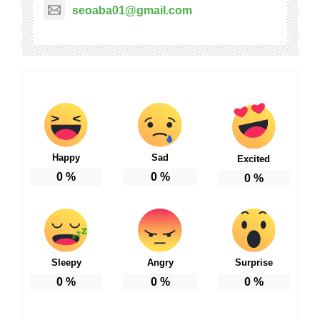
seoaba01@gmail.com
Happy
Sad
Excited
0
%
0
%
0
%
Sleepy
Angry
Surprise
0
%
0
%
0
%