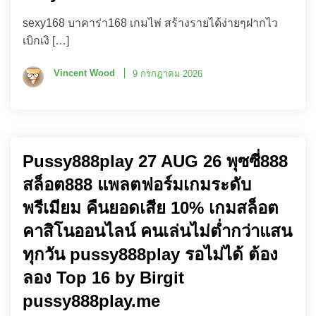
sexy168 บาคาร่า168 เกมไพ่ สร้างรายได้ง่ายๆฝากไว
เบิกเงิ […]
Vincent Wood
9 กรกฎาคม 2026
Pussy888play 27 AUG 26 พุซซี่888
สล็อต888 แพลตฟอร์มเกมระดับ
พรีเมียม คืนยอดเสีย 10% เกมสล็อต
คาสิโนออนไลน์ คนเล่นไม่ต่ำกว่าแสน
ทุกวัน pussy888play รอไม่ได้ ต้อง
ลอง Top 16 by Birgit
pussy888play.me