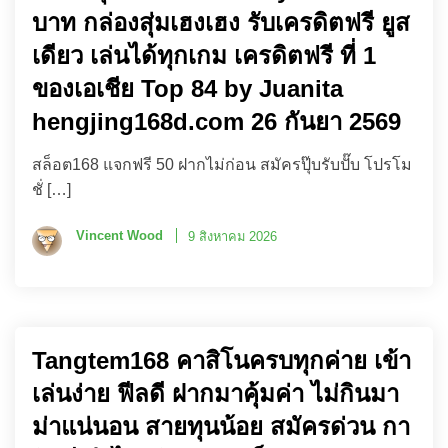
บาท กล่องสุ่มเฮงเฮง รับเครดิตฟรี ยูส
เดียว เล่นได้ทุกเกม เครดิตฟรี ที่ 1
ของเอเชีย Top 84 by Juanita
hengjing168d.com 26 กันยา 2569
สล็อต168 แจกฟรี 50 ฝากไม่ก่อน สมัครปุ๊บรับปั๊บ โปรโม
ชั่ […]
Vincent Wood
9 สิงหาคม 2026
Tangtem168 คาสิโนครบทุกค่าย เข้า
เล่นง่าย ฟีลดี ฝากมาคุ้มค่า ไม่กินมา
ม่าแน่นอน สายทุนน้อย สมัครด่วน กา