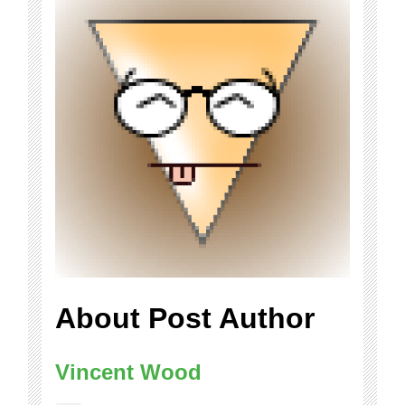
About Post Author
Vincent Wood