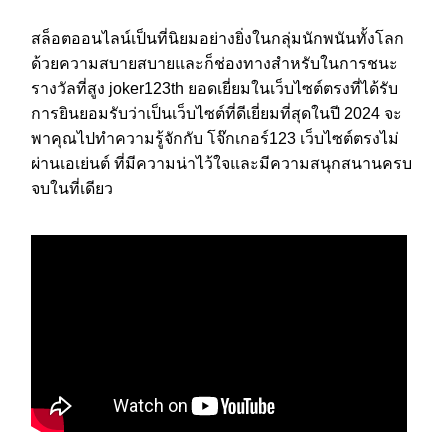
สล็อตออนไลน์เป็นที่นิยมอย่างยิ่งในกลุ่มนักพนันทั้งโลก
ด้วยความสบายสบายและก็ช่องทางสำหรับในการชนะ
รางวัลที่สูง joker123th ยอดเยี่ยมในเว็บไซต์ตรงที่ได้รับ
การยินยอมรับว่าเป็นเว็บไซต์ที่ดีเยี่ยมที่สุดในปี 2024 จะ
พาคุณไปทำความรู้จักกับ โจ๊กเกอร์123 เว็บไซต์ตรงไม่
ผ่านเอเย่นต์ ที่มีความน่าไว้ใจและมีความสนุกสนานครบ
จบในที่เดียว