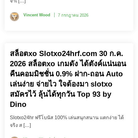
จำเ […]
Vincent Wood
7 กรกฎาคม 2026
สล็อตxo Slotxo24hrf.com 30 ก.ค.
2026 สล็อตxo เกมดัง ได้ตังค์แน่นอน
คืนคอมมิชชั่น 0.9% ฝาก-ถอน Auto
เล่นง่าย จ่ายไว ใจต้องมา slotxo
สมัครไว้ ลุ้นได้ทุกวัน Top 93 by
Dino
Slotxo24hr ฟรีโบนัส 100% เล่นสนุกสนาน แตกง่าย ได้
จริง ส […]