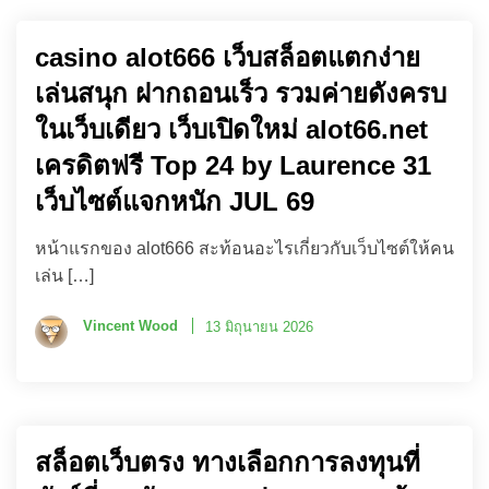
casino alot666 เว็บสล็อตแตกง่าย
เล่นสนุก ฝากถอนเร็ว รวมค่ายดังครบ
ในเว็บเดียว เว็บเปิดใหม่ alot66.net
เครดิตฟรี Top 24 by Laurence 31
เว็บไซต์แจกหนัก JUL 69
หน้าแรกของ alot666 สะท้อนอะไรเกี่ยวกับเว็บไซต์ให้คน
เล่น […]
Vincent Wood
13 มิถุนายน 2026
สล็อตเว็บตรง ทางเลือกการลงทุนที่