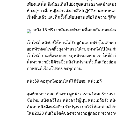
เพียงแค่นั้น ยังน้อยเกินไปยังสุขสบายอย่างสม่ำเสม
ห้องสุขา เมื่อหญิงสาวส่งสามีไปปฏิบัติงานชนบทเสร
เริ่มขึ้นแล้ว และก็ครั้งนี้เพื่อนชาย เพื่อให้ความรู้
หนัง 18 ฟรี เรามีคณะทำงานที่คอยอัพเดตหนังอ
เว็บไซต์ หนัง69ให้ท่านได้รับดูกันแบบฟรีๆไม่เสียค่า
ยอดทิวทัศน์เรตติ้งสูง ท่านจะได้รบชมหนังโป๊ใหม่ก่อ
เว็บไซต์ รวมทั้งระบบการดูหนังของพวกเราให้ดียิ่ง
นั้นพวกเรายังมีตัวอปิ้งหนังใหม่รวมทั้งเนื้อเรื่อ
ภาพยนต์เรื่องโปรดของทุกท่าน
หนัง69 คอดูหนังออนไลน์ได้รับชม หนังเอวี
สุดท้ายทางคณะทำงาน ดูหนังx เราพร้อมสร้างสรรสิ
ซับไทย หนังเอวีไทย หนังอาร์ญี่ปุ่น หนังเอวีฝรั่ง ห
ค้นหาหนังดังหนังดีๆปรับปรุงระบบไว้ให้แก่ท่านได้เ
ใหม่2023 กับเว็บไซต์ของพวกเราอยู่ตลอด พวกเราจริง