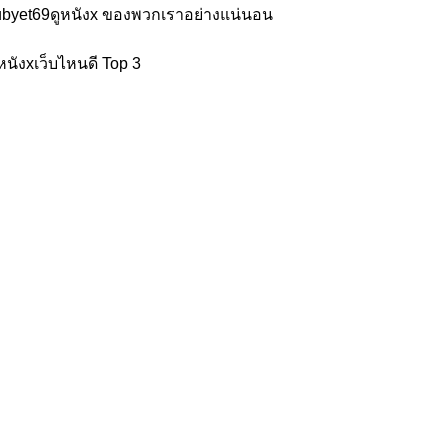
๊ jubyet69ดูหนังx ของพวกเราอย่างแน่นอน
หนังxเว็บไหนดี Top 3