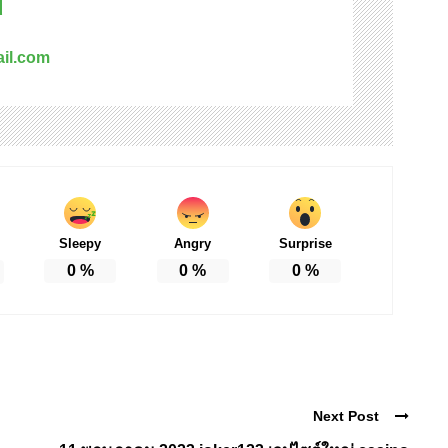
d
il.com
Sleepy
Angry
Surprise
0
%
0
%
0
%
Next Post