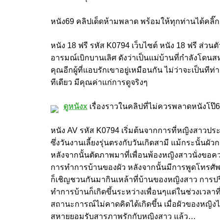
หนัง69 คลิปเด็ดห้ามพลาด พร้อมให้ทุกท่านได้คลิ๊ก
หนัง 18 ฟรี รหัส K0794 เว็บไซต์ หนัง 18 ฟรี ส่วน
อารมณ์เบิกบานเลิศ ดังว่าเป็นแม่บ้านที่กำลังโดน
คุณอีกผู้ที่แอบรักเขาอยู่เหมือนกัน ไม่ว่าจะเป็นทีท
ทีเดียว มีคุณค่าแก่การดูจริงๆ
ดูหนังx
เรื่องราวในคลิปที่ไม่ควรพลาดหนังโป๊
หนัง AV รหัส K0794 เริ่มต้นจากการที่หญิงสาวประก
ซึ่งวันงานเลี้ยงรุ่นตรงกับวันเกิดสามี แม้กระนั้นผั
หลังจากนั้นตัดภาพมาที่เพื่อนพ้องหญิงสาวนั่งขอ
การทำการบ้านของผัว หลังจากนั้นมีการพูดโทรศัพ
ก็เชิญชวนกันมากินเหล้าที่บ้านของหญิงสาว การ
ทำการบ้านก็เกิดขึ้นระหว่างเพื่อนๆแต่ในช่วงเวลาที
สถานะการณ์ไม่คาดคิดได้เกิดขึ้น เมื่อผัวของหญิงไม
สหายยอมรับสารภาพรักกับหญิงสาว แล้ว…