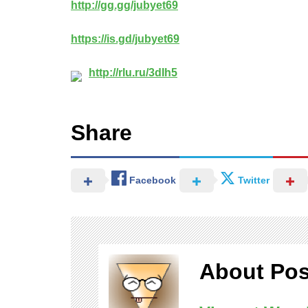
http://gg.gg/jubyet69
https://is.gd/jubyet69
http://rlu.ru/3dIh5
Share
Facebook
Twitter
About Pos