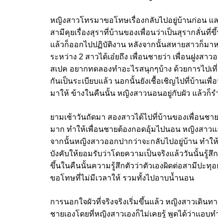
หญิงสาวโทรมาขอโทษเรื่องกลับไปอยู่บ้านก่อน และ
สามีคุยเรื่องสุราที่บ้านของเพื่อนว่าเป็นสุรากลั่น
แล้วก็ออกไปปฏิบัติงาน หลังจากนั้นสหายสาวก็มา
ระหว่าง 2 สาวได้เอ๋ยถึง เพื่อนชายว่า เพื่อนฝูงส
สเปค อยากทดลองทำอะไรสนุกๆบ้าง ด้วยการไปเที่ยวด้
กันเป็นระเบียบแล้ว นอกนั้นยังเชื้อเชิญไปที่บ้านเ
มาให้ ข้างในคืนนั้น หญิงสาวนอนอยู่กับผัว แล้วก็รำล
ยามเช้าวันถัดมา สองสาวได้ไปที่บ้านของเพื่อนช
มาก ทำให้เพื่อนชายต้องกอดอุ้มไปนอน หญิงสาวแสด
จากนั้นหญิงสาวออกปากว่าจะกลับไปอยู่บ้าน ทำให้เ
บังคับให้ยอมรับว่าโดยความเป็นจริงแล้ววันนั้นรู้สึ
ขึ้นในคืนนั้นความรู้สึกตัวว่าตัวเองผิดต่อสามีปะ
ขอโทษที่ไม่มีเวลาให้ รวมทั้งไปอาบน้ำนอน
การนอกใจผัวที่จริงจริงเริ่มขึ้นแล้ว หญิงสาวเดินท
ชายเองโดยที่หญิงสาวเองก็ไม่เคยรู้ พูดได้ว่าแอบทำกั