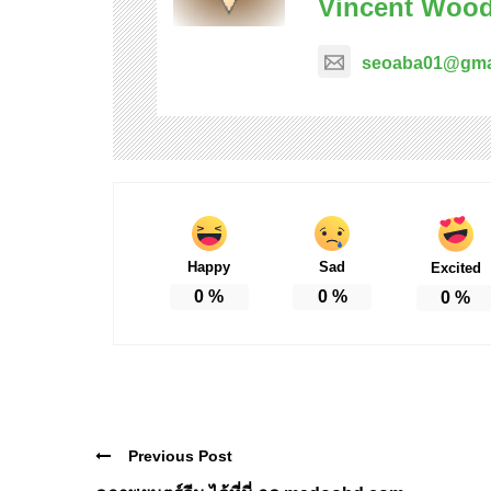
Vincent Woo
seoaba01@gma
Happy
Sad
Excited
0
%
0
%
0
%
Previous Post