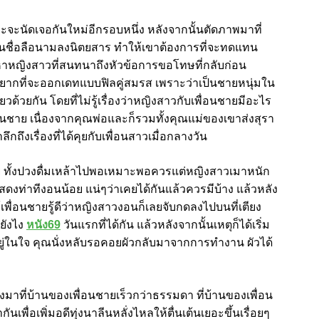
จะนัดเจอกันใหม่อีกรอบหนึ่ง หลังจากนั้นตัดภาพมาที่
ที่ขึ้นชื่อลือนามลงนิตยสาร ทำให้เขาต้องการที่จะทดแทน
หาหญิงสาวที่สนทนาถึงหัวข้อการขอโทษที่กลับก่อน
าวอยากที่จะออกเดทแบบฟิลคู่สมรส เพราะว่าเป็นชายหนุ่มใน
วยกัน โดยที่ไม่รู้เรื่องว่าหญิงสาวกับเพื่อนชายมีอะไร
พื่อนชาย เนื่องจากคุณพ่อและก็รวมทั้งคุณแม่ของเขาส่งสุรา
ึกถึงเรื่องที่ได้คุยกับเพื่อนสาวเมื่อกลางวัน
าย ทั้งปวงดื่มเหล้าไปพอเหมาะพอควรแต่หญิงสาวเมาหนัก
งท่าทีงอนน้อย แน่ๆว่าเคยได้กันแล้วควรมีบ้าง แล้วหลัง
พื่อนชายรู้ดีว่าหญิงสาวงอนก็เลยจับกดลงไปบนที่เตียง
กยังไง
หนัง69
วันแรกที่ได้กัน แล้วหลังจากนั้นเหตุก็ได้เริ่ม
ทุอยู่ในใจ คุณนั่งหลับรอคอยผัวกลับมาจากการทำงาน ผัวได้
างมาที่บ้านของเพื่อนชายเร็วกว่าธรรมดา ที่บ้านของเพื่อน
นเพื่อเพิ่มอดีทุ่งนาลีนหลั่งไหลให้ตื่นเต้นเยอะขึ้นเรื่อยๆ