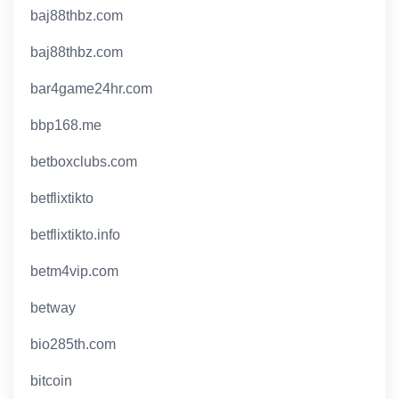
baj88thbz.com
baj88thbz.com
bar4game24hr.com
bbp168.me
betboxclubs.com
betflixtikto
betflixtikto.info
betm4vip.com
betway
bio285th.com
bitcoin