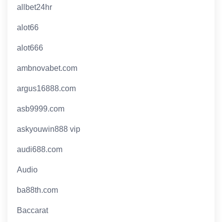
allbet24hr
alot66
alot666
ambnovabet.com
argus16888.com
asb9999.com
askyouwin888 vip
audi688.com
Audio
ba88th.com
Baccarat