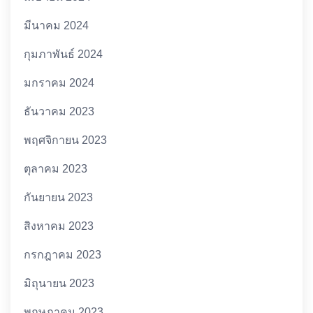
มีนาคม 2024
กุมภาพันธ์ 2024
มกราคม 2024
ธันวาคม 2023
พฤศจิกายน 2023
ตุลาคม 2023
กันยายน 2023
สิงหาคม 2023
กรกฎาคม 2023
มิถุนายน 2023
พฤษภาคม 2023