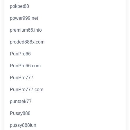
pokbet88
power999.net
premium66.info
proded888x.com
PunPro66
PunPro66.com
PunPro777
PunPro777.com
puntaek77
Pussy888
pussy888fun