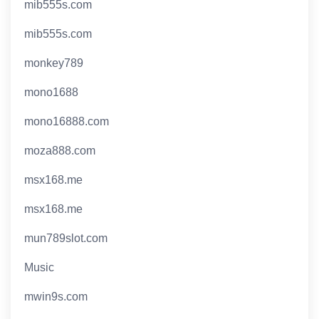
mib555s.com
mib555s.com
monkey789
mono1688
mono16888.com
moza888.com
msx168.me
msx168.me
mun789slot.com
Music
mwin9s.com