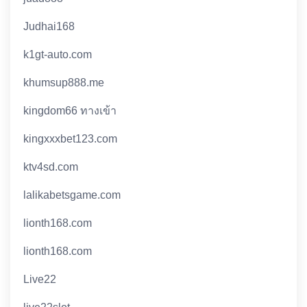
Judhai168
k1gt-auto.com
khumsup888.me
kingdom66 ทางเข้า
kingxxxbet123.com
ktv4sd.com
lalikabetsgame.com
lionth168.com
lionth168.com
Live22