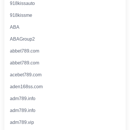
918kissauto
918kissme
ABA
ABAGroup2
abbet789.com
abbet789.com
acebet789.com
aden168ss.com
adm789.info
adm789.info
adm789.vip