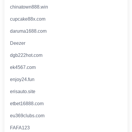
chinatown888.win
cupcake88x.com
daruma1688.com
Deezer
dgb222hot.com
ek4567.com
enjoy24.fun
erisauto.site
etbet16888.com
eu369clubs.com
FAFA123