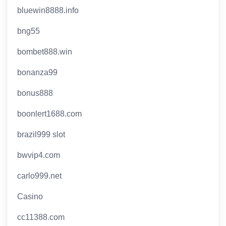
bluewin8888.info
bng55
bombet888.win
bonanza99
bonus888
boonlert1688.com
brazil999 slot
bwvip4.com
carlo999.net
Casino
cc11388.com