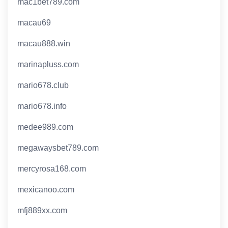
mac1bet789.com
macau69
macau888.win
marinapluss.com
mario678.club
mario678.info
medee989.com
megawaysbet789.com
mercyrosa168.com
mexicanoo.com
mfj889xx.com