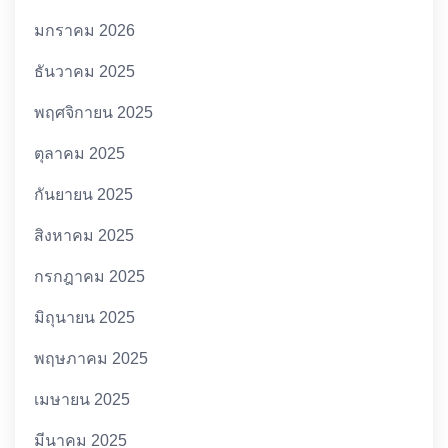
มกราคม 2026
ธันวาคม 2025
พฤศจิกายน 2025
ตุลาคม 2025
กันยายน 2025
สิงหาคม 2025
กรกฎาคม 2025
มิถุนายน 2025
พฤษภาคม 2025
เมษายน 2025
มีนาคม 2025