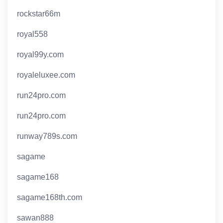
rockstar66m
royal558
royal99y.com
royaleluxee.com
run24pro.com
run24pro.com
runway789s.com
sagame
sagame168
sagame168th.com
sawan888