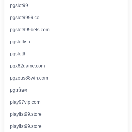
pgslot99
pgslot9999.co
pgslot999bets.com
pgslotfish
pgslotth
pgx62game.com
pgzeus88win.com
pgสล็อต
play97vip.com
playlist99.store
playlist99.store