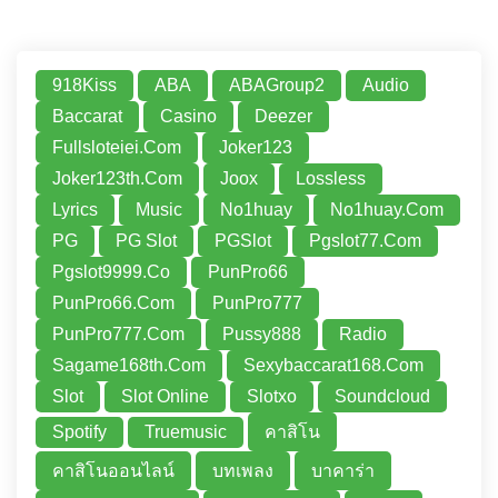
918Kiss
ABA
ABAGroup2
Audio
Baccarat
Casino
Deezer
Fullsloteiei.com
Joker123
Joker123th.com
Joox
Lossless
Lyrics
Music
No1huay
No1huay.com
PG
PG Slot
PGSlot
Pgslot77.com
Pgslot9999.co
PunPro66
PunPro66.com
PunPro777
PunPro777.com
Pussy888
Radio
Sagame168th.com
Sexybaccarat168.com
Slot
Slot Online
Slotxo
Soundcloud
Spotify
Truemusic
คาสิโน
คาสิโนออนไลน์
บทเพลง
บาคาร่า