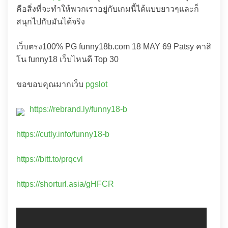
คือสิ่งที่จะทำให้พวกเราอยู่กับเกมนี้ได้แบบยาวๆและก็
สนุกไปกับมันได้จริง
เว็บตรง100% PG funny18b.com 18 MAY 69 Patsy คาสิ
โน funny18 เว็บไหนดี Top 30
ขอขอบคุณมากเว็บ
pgslot
https://rebrand.ly/funny18-b
https://cutly.info/funny18-b
https://bitt.to/prqcvl
https://shorturl.asia/gHFCR