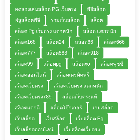
ทดลองเล่นสล็อต PG เว็บตรง
พีจีสล็อต
ฟลูสล็อตพีจี
รวมเว็บสล็อต
สล็อต
สล็อต Pg เว็บตรง แตกหนัก
สล็อต แตกหนัก
สล็อต168
สล็อต24
สล็อต66
สล็อต666
สล็อต777
สล็อต888
สล็อต918
สล็อต99
สล็อตpg
สล็อตxo
สล็อตพุซซี่
สล็อตออนไลน์
สล็อตเครดิตฟรี
สล็อตเว็บตรง
สล็อตเว็บตรง แตกหนัก
สล็อตเว็บตรง789
สล็อตเว็บตรงแท้
สล็อตแตกดี
สล็อตโจ๊กเกอร์
เกมสล็อต
เว็บสล็อต
เว็บสล็อต
เว็บสล็อต Pg
เว็บสล็อตออนไลน์
เว็บสล็อตเว็บตรง