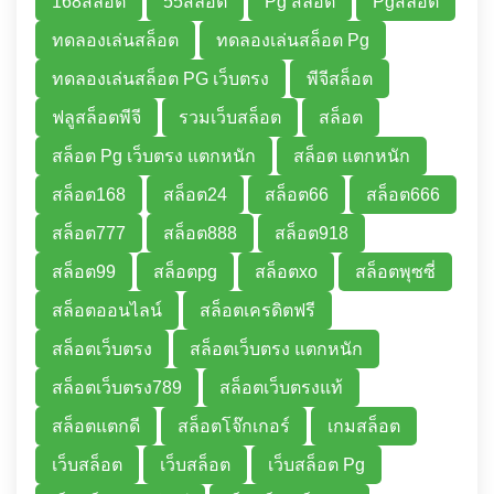
168สล็อต
55สล็อต
Pg สล็อต
Pgสล็อต
ทดลองเล่นสล็อต
ทดลองเล่นสล็อต Pg
ทดลองเล่นสล็อต PG เว็บตรง
พีจีสล็อต
ฟลูสล็อตพีจี
รวมเว็บสล็อต
สล็อต
สล็อต Pg เว็บตรง แตกหนัก
สล็อต แตกหนัก
สล็อต168
สล็อต24
สล็อต66
สล็อต666
สล็อต777
สล็อต888
สล็อต918
สล็อต99
สล็อตpg
สล็อตxo
สล็อตพุซซี่
สล็อตออนไลน์
สล็อตเครดิตฟรี
สล็อตเว็บตรง
สล็อตเว็บตรง แตกหนัก
สล็อตเว็บตรง789
สล็อตเว็บตรงแท้
สล็อตแตกดี
สล็อตโจ๊กเกอร์
เกมสล็อต
เว็บสล็อต
เว็บสล็อต
เว็บสล็อต Pg