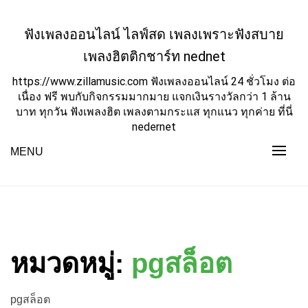
Skip
to
ฟังเพลงออนไลน์ ไลฟ์สด เพลงเพราะฟังสบาย
content
เพลงฮิตติกชาร์ท nednet
https://www.zillamusic.com ฟังเพลงออนไลน์ 24 ชั่วโมง ต่อ
เนื่อง ฟรี พบกับกิจกรรมมากมาย แจกเงินรางวัลกว่า 1 ล้าน
บาท ทุกวัน ฟังเพลงฮิต เพลงตามกระแส ทุกแนว ทุกค่าย ที่นี่
nedernet
MENU
หมวดหมู่:
pgสล็อต
pgสล็อต