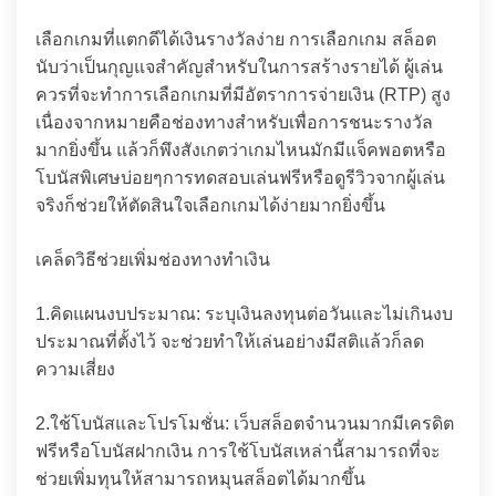
เลือกเกมที่แตกดีได้เงินรางวัลง่าย การเลือกเกม สล็อต
นับว่าเป็นกุญแจสำคัญสำหรับในการสร้างรายได้ ผู้เล่น
ควรที่จะทำการเลือกเกมที่มีอัตราการจ่ายเงิน (RTP) สูง
เนื่องจากหมายคือช่องทางสำหรับเพื่อการชนะรางวัล
มากยิ่งขึ้น แล้วก็พึงสังเกตว่าเกมไหนมักมีแจ็คพอตหรือ
โบนัสพิเศษบ่อยๆการทดสอบเล่นฟรีหรือดูรีวิวจากผู้เล่น
จริงก็ช่วยให้ตัดสินใจเลือกเกมได้ง่ายมากยิ่งขึ้น
เคล็ดวิธีช่วยเพิ่มช่องทางทำเงิน
1.คิดแผนงบประมาณ: ระบุเงินลงทุนต่อวันและไม่เกินงบ
ประมาณที่ตั้งไว้ จะช่วยทำให้เล่นอย่างมีสติแล้วก็ลด
ความเสี่ยง
2.ใช้โบนัสและโปรโมชั่น: เว็บสล็อตจำนวนมากมีเครดิต
ฟรีหรือโบนัสฝากเงิน การใช้โบนัสเหล่านี้สามารถที่จะ
ช่วยเพิ่มทุนให้สามารถหมุนสล็อตได้มากขึ้น