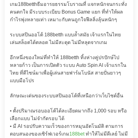
เกม188betthธีมอารยธรรมโบราณที่ แจกหนักจนกระทั่ง
คนตกใจ มีระบบระเบียบ Bonus Game แยก ที่ทำให้ผล
กำไรพุ่งหลายเท่า เหมาะกับคนถูกใจฟีลลิ่งลุ้นหนักๆ
ระบบสปินออโต้ 188betth แบบล้ำสมัย เจ้าแรกในไทย
เล่นสล็อตได้ตลอด ไม่มีสะดุด ไม่มีหลุดจากเกม
อีกหนึ่งของใหม่ที่ทำให้ 188betth ทิ้งห่างคู่ปรปักษ์ไป
หลายก้าว เป็นการเปิดตัว ระบบ Auto Spin AI เจ้าแรกใน
ไทย ที่ดีไซน์มาเพื่อผู้เล่นสายฟาร์มโบนัส สายปั่นยาวๆ
แบบมือโปร
ลักษณะเด่นของระบบสปินออโต้ที่เหนือกว่าเว็บไซต์อื่น
• ตั้งปริมาณรอบออโต้ได้ละเอียดมากถึง 1,000 รอบ หรือ
เลือกแบบ ไม่จำกัดรอบ ได้
• มี AI รอปรับความเร็วของการหมุนอัตโนมัติ ตามการ
ตอบสนองของเซิร์ฟเวอร์เกม
188bet
ทำให้ไม่มีดีเลย์ ไม่มี