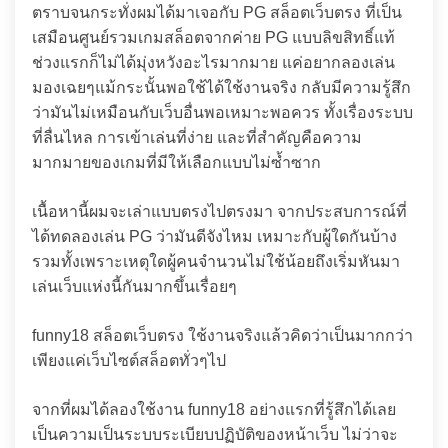
ตราบจนกระทั่งผมได้มาเจอกับ PG สล็อตเว็บตรง ที่เป็น
เสมือนศูนย์รวมเกมสล็อตจากค่าย PG แบบลิขสิทธิ์แท้
ช่วงแรกก็ไม่ได้มุ่งหวังอะไรมากมาย แค่อยากลองเล่น
มองเฉยๆแม้กระนั้นพอใช้ได้ใช้งานจริง กลับมีความรู้สึก
ว่ามันไม่เหมือนกับเว็บอื่นพอเหมาะพอควร ทั้งเรื่องระบบ
ที่ลื่นไหล การเข้าเล่นที่ง่าย และที่สำคัญคือความ
มากมายของเกมที่มีให้เลือกแบบไม่ซ้ำซาก
เนื้อหานี้ผมจะเล่าแบบตรงไปตรงมา จากประสบการณ์ที่
ได้ทดลองเล่น PG ว่ามันดีจังไหม เหมาะกับผู้ใดกันบ้าง
รวมทั้งเพราะเหตุใดผู้คนจำนวนไม่ใช้น้อยถึงเริ่มหันมา
เล่นเว็บแห่งนี้กันมากขึ้นเรื่อยๆ
funny18 สล็อตเว็บตรง ใช้งานจริงแล้วคิดว่าเป็นมากกว่า
เพียงแค่เว็บไซต์สล็อตทั่วๆไป
จากที่ผมได้ลองใช้งาน funny18 อย่างแรกที่รู้สึกได้เลย
เป็นความเป็นระบบระเบียบปฏิบัติของหน้าเว็บ ไม่ว่าจะ