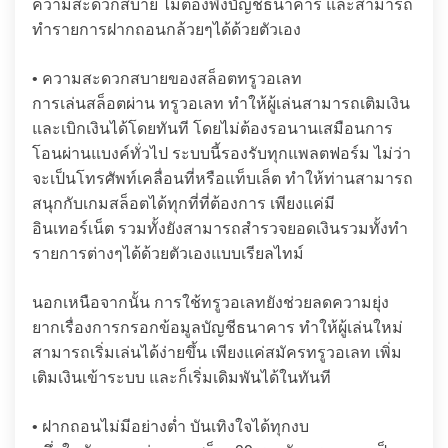
ความสะดวกสบาย ไม่ต้องพึ่งบัญชีธนาคาร และสามารถ
ทำรายการฝากถอนกล้วยๆได้ด้วยตัวเอง
• ความสะดวกสบายของสล็อตทรูวอเลท
การเล่นสล็อตผ่าน ทรูวอเลท ทำให้ผู้เล่นสามารถเติมเงิน
และเบิกเงินได้โดยทันที โดยไม่ต้องรอนานเสมือนการ
โอนผ่านแบงค์ทั่วไป ระบบนี้รองรับทุกแพลตฟอร์ม ไม่ว่า
จะเป็นโทรศัพท์เคลื่อนที่หรือแท็บเล็ต ทำให้ท่านสามารถ
สนุกกับเกมสล็อตได้ทุกที่ที่ต้องการ เพียงแค่มี
อินเทอร์เน็ต รวมทั้งยังสามารถสำรวจยอดเงินรวมทั้งทำ
รายการต่างๆได้ด้วยตัวเองแบบเรียลไทม์
นอกเหนือจากนั้น การใช้ทรูวอเลทยังช่วยลดความยุ่ง
ยากเรื่องการกรอกข้อมูลบัญชีธนาคาร ทำให้ผู้เล่นใหม่
สามารถเริ่มเล่นได้ง่ายขึ้น เพียงแค่สมัครทรูวอเลท เพิ่ม
เติมเงินเข้าระบบ และก็เริ่มเดิมพันได้ในทันที
• ฝากถอนไม่มีอย่างต่ำ บันเทิงใจได้ทุกงบ