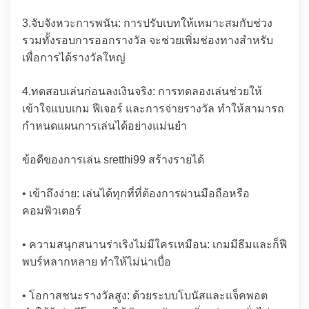
3.จับจังหวะการพนัน: การปรับเบทให้เหมาะสมกับช่วง
รวมทั้งรอบการออกรางวัล จะช่วยเพิ่มช่องทางสำหรับ
เพื่อการได้รางวัลใหญ่
4.ทดสอบเล่นก่อนลงเงินจริง: การทดลองเล่นช่วยให้
เข้าใจแบบเกม ฟีเจอร์ และการจ่ายรางวัล ทำให้สามารถ
กำหนดแผนการเล่นได้อย่างแม่นยำ
ข้อดีของการเล่น sretthi99 สร้างรายได้
• เข้าถึงง่าย: เล่นได้ทุกที่ที่ต้องการผ่านมือถือหรือ
คอมพิวเตอร์
• ความสนุกสนานร่าเริงไม่มีใครเหมือน: เกมมีธีมและก็ฟี
พบร์หลากหลาย ทำให้ไม่น่าเบื่อ
• โอกาสชนะรางวัลสูง: ด้วยระบบโบนัสและแจ็คพอต