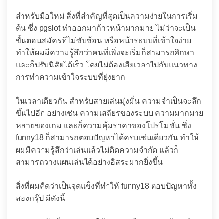
สำหรับมือใหม่ สิ่งที่สำคัญที่สุดเป็นความง่ายในการเริ่ม
ต้น ซึ่ง pgslot ทำออกมาก้าวหน้ามากมาย ไม่ว่าจะเป็น
ขั้นตอนสมัครที่ไม่ซับซ้อน หรือหน้าระบบที่เข้าใจง่าย
ทำให้ผมมีความรู้สึกว่าคนที่เพิ่งจะเริ่มก็สามารถศึกษา
และก็ปรับนิสัยได้เร็ว โดยไม่ต้องเสียเวลาไปกับแนวทาง
การทำความเข้าใจระบบที่ยุ่งยาก
ในเวลาเดียวกัน สำหรับสายเล่นมุ่งมั่น ความจำเป็นจะลึก
ขึ้นไปอีก อย่างเช่น ความเสถียรของระบบ ความมากมาย
หลายของเกม และก็ความคุ้มราคาของโปรโมชั่น ซึ่ง
funny18 ก็สามารถตอบปัญหาได้ครบเช่นเดียวกัน ทำให้
ผมมีความรู้สึกว่าเล่นแล้วไม่ติดความจำกัด แล้วก็
สามารถวางแผนเล่นได้อย่างอิสระมากยิ่งขึ้น
สิ่งที่ผมคิดว่าเป็นจุดแข็งที่ทำให้ funny18 ตอบปัญหาทั้ง
สองกรุ๊ป มีดังนี้