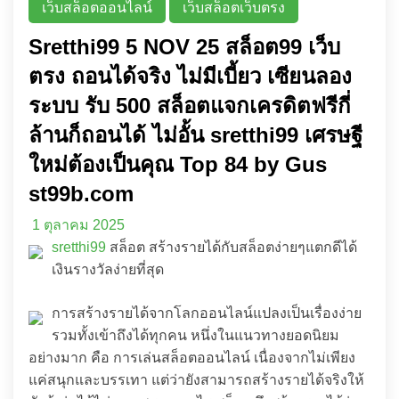
เว็บสล็อตออนไลน์
เว็บสล็อตเว็บตรง
Sretthi99 5 NOV 25 สล็อต99 เว็บ
ตรง ถอนได้จริง ไม่มีเบี้ยว เซียนลอง
ระบบ รับ 500 สล็อตแจกเครดิตฟรีกี่
ล้านก็ถอนได้ ไม่อั้น sretthi99 เศรษฐี
ใหม่ต้องเป็นคุณ Top 84 by Gus
st99b.com
1 ตุลาคม 2025
sretthi99
สล็อต สร้างรายได้กับสล็อตง่ายๆแตกดีได้
เงินรางวัลง่ายที่สุด
การสร้างรายได้จากโลกออนไลน์แปลงเป็นเรื่องง่าย
รวมทั้งเข้าถึงได้ทุกคน หนึ่งในแนวทางยอดนิยม
อย่างมาก คือ การเล่นสล็อตออนไลน์ เนื่องจากไม่เพียง
แค่สนุกและบรรเทา แต่ว่ายังสามารถสร้างรายได้จริงให้