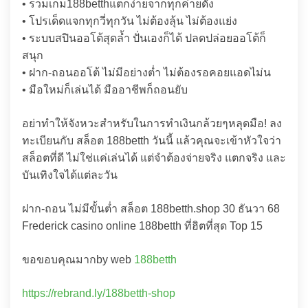
• รวมเกม188betthแตกง่ายจากทุกค่ายดัง
• โปรเด็ดแจกทุกวี่ทุกวัน ไม่ต้องลุ้น ไม่ต้องแย่ง
• ระบบสปินออโต้สุดล้ำ ปั่นเองก็ได้ ปลดปล่อยออโต้ก็
สนุก
• ฝาก-ถอนออโต้ ไม่มีอย่างต่ำ ไม่ต้องรอคอยแอดไม่น
• มือใหม่ก็เล่นได้ มืออาชีพก็ถอนยับ
อย่าทำให้จังหวะสำหรับในการทำเงินกล้วยๆหลุดมือ! ลง
ทะเบียนกับ สล็อต 188betth วันนี้ แล้วคุณจะเข้าหัวใจว่า
สล็อตที่ดี ไม่ใช่แค่เล่นได้ แต่จำต้องจ่ายจริง แตกจริง และ
บันเทิงใจได้แต่ละวัน
ฝาก-ถอน ไม่มีขั้นต่ำ สล็อต 188betth.shop 30 ธันวา 68
Frederick casino online 188betth ที่ฮิตที่สุด Top 15
ขอขอบคุณมากby web
188betth
https://rebrand.ly/188betth-shop