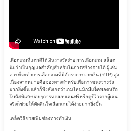
เลือกเกมที่แตกดีได้เงินรางวัลง่าย การเลือกเกม สล็อต
นับว่าเป็นกุญแจสำคัญสำหรับในการสร้างรายได้ ผู้เล่น
ควรที่จะทำการเลือกเกมที่มีอัตราการจ่ายเงิน (RTP) สูง
เนื่องจากหมายคือช่องทางสำหรับเพื่อการชนะรางวัล
มากยิ่งขึ้น แล้วก็พึงสังเกตว่าเกมไหนมักมีแจ็คพอตหรือ
โบนัสพิเศษบ่อยๆการทดสอบเล่นฟรีหรือดูรีวิวจากผู้เล่น
จริงก็ช่วยให้ตัดสินใจเลือกเกมได้ง่ายมากยิ่งขึ้น
เคล็ดวิธีช่วยเพิ่มช่องทางทำเงิน