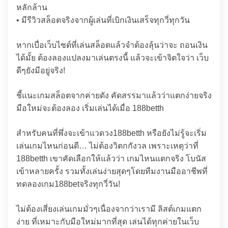
หลักล้าน
• มีรีวิวสล็อตจริงจากผู้เล่นที่เบิกเงินเสร็จทุกวี่ทุกวัน
หากเบื่อเว็บไซต์ที่เล่นสล็อตแล้วจำต้องลุ้นว่าจะ ถอนเงิน
ได้มั้ย ต้องลองแปลงมาเล่นตรงนี้ แล้วจะเข้าจิตใจว่า เว็บ
ดีๆยังมีอยู่จริง!
ชี้แนะเกมสล็อตจากค่ายดัง คัดสรรมาแล้วว่าแตกง่ายจริง
มือใหม่จะต้องลอง เริ่มเล่นได้เมื่อ 188betth
สำหรับคนที่พึ่งจะเข้าแวดวง188betth หรือยังไม่รู้จะเริ่ม
เล่นเกมไหนก่อนดี… ไม่ต้องวิตกกังวล เพราะเหตุว่าที่
188betth เขาคัดเลือกให้แล้วว่า เกมไหนแตกจริง โบนัส
เข้าหลายครั้ง รวมทั้งเล่นง่ายสุดๆโดยทีมงานมืออาชีพที่
ทดลองเกม188betจริงทุกวี่วัน!
ไม่ต้องเสี่ยงเล่นเกมมั่วๆเนื่องจากว่าเรามี ลิสต์เกมแตก
ง่าย ที่เหมาะกับมือใหม่มากที่สุด เล่นได้ทุกค่ายในเว็บ