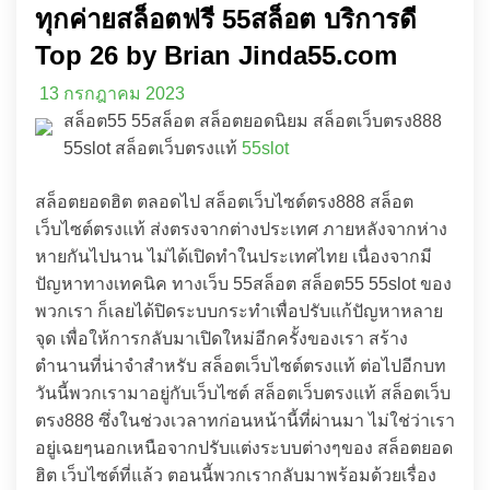
ทุกค่ายสล็อตฟรี 55สล็อต บริการดี
Top 26 by Brian Jinda55.com
13 กรกฎาคม 2023
สล็อต55 55สล็อต สล็อตยอดนิยม สล็อตเว็บตรง888
55slot สล็อตเว็บตรงแท้
55slot
สล็อตยอดฮิต ตลอดไป สล็อตเว็บไซต์ตรง888 สล็อต
เว็บไซต์ตรงแท้ ส่งตรงจากต่างประเทศ ภายหลังจากห่าง
หายกันไปนาน ไม่ได้เปิดทำในประเทศไทย เนื่องจากมี
ปัญหาทางเทคนิค ทางเว็บ 55สล็อต สล็อต55 55slot ของ
พวกเรา ก็เลยได้ปิดระบบกระทำเพื่อปรับแก้ปัญหาหลาย
จุด เพื่อให้การกลับมาเปิดใหม่อีกครั้งของเรา สร้าง
ตำนานที่น่าจำสำหรับ สล็อตเว็บไซต์ตรงแท้ ต่อไปอีกบท
วันนี้พวกเรามาอยู่กับเว็บไซต์ สล็อตเว็บตรงแท้ สล็อตเว็บ
ตรง888 ซึ่งในช่วงเวลาทก่อนหน้านี้ที่ผ่านมา ไม่ใช่ว่าเรา
อยู่เฉยๆนอกเหนือจากปรับแต่งระบบต่างๆของ สล็อตยอด
ฮิต เว็บไซต์ที่แล้ว ตอนนี้พวกเรากลับมาพร้อมด้วยเรื่อง