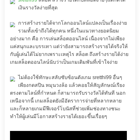
เงินรางวัลง่ายที่สุด
การสร้างรายได้จากโลกออนไลน์แปลงเป็นเรื่องง่าย
รวมทั้งเข้าถึงได้ทุกคน หนึ่งในแนวทางยอดนิยม
อย่างมาก คือ การเล่นสล็อตออนไลน์ เนื่องจากไม่เพียง
แค่สนุกและบรรเทา แต่ว่ายังสามารถสร้างรายได้จริงให้
กับผู้เล่นได้ไม่ยากเพราะเหตุไร สล็อต ถึงสร้างรายได้ง่าย
เกมสล็อตออนไลน์นับว่าเป็นเกมเดิมพันที่เข้าใจง่าย
ไม่ต้องใช้ทักษะสลับซับซ้อนดังเกม sretthi99 อื่นๆ
เพียงกดสปิน หมุนวงล้อ แล้วคอยให้สัญลักษณ์เรียง
ตรงตามไลน์ที่กำหนด ก็สามารถรับรางวัลได้ทันที นอก
เหนือจากนี้ เกมสล็อตยังมีอัตราการจ่ายที่หลากหลาย
และก็หลายเกมมีฟีเจอร์โบนัสที่ช่วยเพิ่มช่องทางชนะ
ทำให้ผู้เล่นมีโอกาสสร้างรายได้เยอะขึ้นเรื่อยๆ