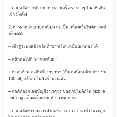
– ภายหลังจากทำรายการฝากเสร็จ รอราวๆ 1 นาที เงิน
เข้า มั่งคั่ง!
2. การฝากเงินแบบทศนิยม สมเป็น สล็อตเว็บไซต์ตรงแท้
สล็อต55 !
– เข้าสู่ระบบแล้วคลิกที่ “ฝากเงิน” เหมือนฝากออโต้
– คลิกต่อไปที่ “ฝากทศนิยม”
– กรอกจำนวนเงินที่ปรารถนา (เป็นทศนิยม ตัวอย่างเช่น
100.58) แล้วกดยืนยันจำนวนเงิน
– กดคัดลอกเลขบัญชีธนาคาร ของเว็บไปติดใน Mobile
banking สล็อตเว็บตรงแท้ ของทุกท่าน
– ภายหลังทำรายการฝากเสร็จ รอราว 1 นาที เงินจะถูก