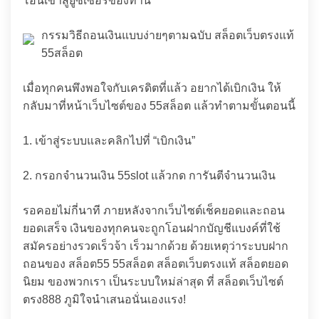
โอนเข้าสู่ยูซเซอร์ของท่าน
กรรมวิธีถอนเงินแบบง่ายๆตามฉบับ สล็อตเว็บตรงแท้
55สล็อต
เมื่อทุกคนพึงพอใจกับเครดิตที่แล้ว อยากได้เบิกเงิน ให้
กลับมาที่หน้าเว็บไซต์ของ 55สล็อต แล้วทำตามขั้นตอนนี้
1. เข้าสู่ระบบและคลิกไปที่ “เบิกเงิน”
2. กรอกจำนวนเงิน 55slot แล้วกด การันตีจำนวนเงิน
รอคอยไม่กี่นาที ภายหลังจากเว็บไซต์เช็คยอดและถอน
ยอดเสร็จ เงินของทุกคนจะถูกโอนฝากบัญชีแบงค์ที่ใช้
สมัครอย่างรวดเร็วจ้า เร็วมากด้วย ด้วยเหตุว่าระบบฝาก
ถอนของ สล็อต55 55สล็อต สล็อตเว็บตรงแท้ สล็อตยอด
นิยม ของพวกเรา เป็นระบบใหม่ล่าสุด ที่ สล็อตเว็บไซต์
ตรง888 ภูมิใจนำเสนอนั่นเองแรง!