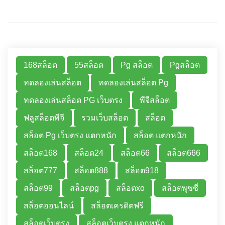
168สล็อต
55สล็อต
Pg สล็อต
Pgสล็อต
ทดลองเล่นสล็อต
ทดลองเล่นสล็อต Pg
ทดลองเล่นสล็อต PG เว็บตรง
พีจีสล็อต
ฟลูสล็อตพีจี
รวมเว็บสล็อต
สล็อต
สล็อต Pg เว็บตรง แตกหนัก
สล็อต แตกหนัก
สล็อต168
สล็อต24
สล็อต66
สล็อต666
สล็อต777
สล็อต888
สล็อต918
สล็อต99
สล็อตpg
สล็อตxo
สล็อตพุซซี่
สล็อตออนไลน์
สล็อตเครดิตฟรี
สล็อตเว็บตรง
สล็อตเว็บตรง แตกหนัก