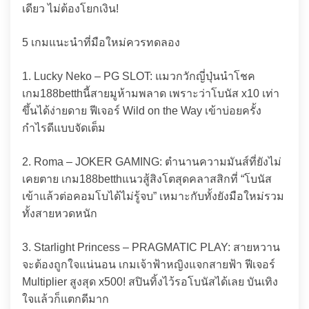
เดียว ไม่ต้องโยกเงิน!
5 เกมแนะนำที่มือใหม่ควรทดลอง
1. Lucky Neko – PG SLOT: แมวกวักญี่ปุ่นนำโชค
เกม188betthนี้สายมูห้ามพลาด เพราะว่าโบนัส x10 เท่า
ขึ้นได้ง่ายดาย ฟีเจอร์ Wild on the Way เข้าบ่อยครั้ง
กำไรดีแบบจัดเต็ม
2. Roma – JOKER GAMING: ตำนานความมันส์ที่ยังไม่
เคยตาย เกม188betthแนวสู้สิงโตสุดคลาสสิกที่ “โบนัส
เข้าแล้วต่อคอมโบได้ไม่รู้จบ” เหมาะกับทั้งยังมือใหม่รวม
ทั้งสายหวดหนัก
3. Starlight Princess – PRAGMATIC PLAY: สายหวาน
จะต้องถูกใจแน่นอน เกมเจ้าฟ้าหญิงแจกสายฟ้า ฟีเจอร์
Multiplier สูงสุด x500! สปินทิ้งไว้รอโบนัสได้เลย บันเทิง
ใจแล้วก็แตกดีมาก