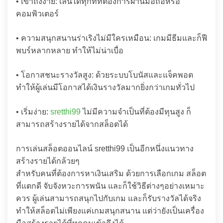
• เข้าถึงง่าย: เล่นได้ทุกที่ที่ต้องการผ่านมือถือหรือ
คอมพิวเตอร์
• ความสนุกสนานร่าเริงไม่มีใครเหมือน: เกมมีธีมและก็ฟี
พบร์หลากหลาย ทำให้ไม่น่าเบื่อ
• โอกาสชนะรางวัลสูง: ด้วยระบบโบนัสและแจ็คพอต
ทำให้ผู้เล่นมีโอกาสได้เงินรางวัลมากยิ่งกว่าเกมทั่วไป
• เริ่มง่าย:
sretthi99
ไม่มีความจำเป็นที่ต้องมีทุนสูง ก็
สามารถสร้างรายได้จากสล็อตได้
การเล่นสล็อตออนไลน์ sretthi99 เป็นอีกหนึ่งแนวทาง
สร้างรายได้กล้วยๆ
สำหรับคนที่ต้องการหาเงินเสริม ด้วยการเลือกเกม สล็อต
ที่แตกดี จับจังหวะการพนัน และก็ใช้วิธีต่างๆอย่างเหมาะ
ควร ผู้เล่นสามารถสนุกไปกับเกม และก็รับรางวัลได้จริง
ทำให้สล็อตไม่เพียงแค่เกมสนุกสนาน แต่ว่ายังเป็นเครื่อง