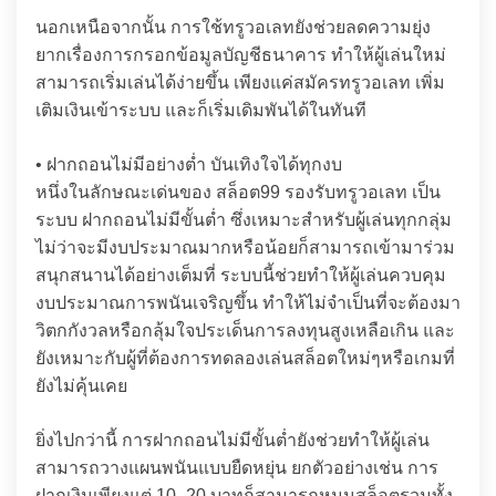
นอกเหนือจากนั้น การใช้ทรูวอเลทยังช่วยลดความยุ่ง
ยากเรื่องการกรอกข้อมูลบัญชีธนาคาร ทำให้ผู้เล่นใหม่
สามารถเริ่มเล่นได้ง่ายขึ้น เพียงแค่สมัครทรูวอเลท เพิ่ม
เติมเงินเข้าระบบ และก็เริ่มเดิมพันได้ในทันที
• ฝากถอนไม่มีอย่างต่ำ บันเทิงใจได้ทุกงบ
หนึ่งในลักษณะเด่นของ สล็อต99 รองรับทรูวอเลท เป็น
ระบบ ฝากถอนไม่มีขั้นต่ำ ซึ่งเหมาะสำหรับผู้เล่นทุกกลุ่ม
ไม่ว่าจะมีงบประมาณมากหรือน้อยก็สามารถเข้ามาร่วม
สนุกสนานได้อย่างเต็มที่ ระบบนี้ช่วยทำให้ผู้เล่นควบคุม
งบประมาณการพนันเจริญขึ้น ทำให้ไม่จำเป็นที่จะต้องมา
วิตกกังวลหรือกลุ้มใจประเด็นการลงทุนสูงเหลือเกิน และ
ยังเหมาะกับผู้ที่ต้องการทดลองเล่นสล็อตใหม่ๆหรือเกมที่
ยังไม่คุ้นเคย
ยิ่งไปกว่านี้ การฝากถอนไม่มีขั้นต่ำยังช่วยทำให้ผู้เล่น
สามารถวางแผนพนันแบบยืดหยุ่น ยกตัวอย่างเช่น การ
ฝากเงินเพียงแต่ 10–20 บาทก็สามารถหมุนสล็อตรวมทั้ง