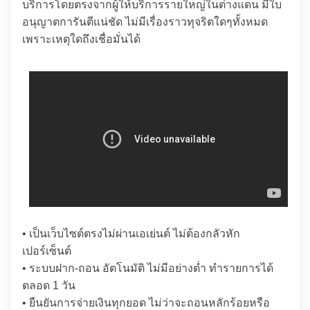
บริการโดยตรงจากผู้ให้บริการรายใหญ่ในต่างแดน มีใบ
อนุญาตการันตีแน่ชัด ไม่มีเรื่องราวทุจริตใดๆทั้งหมด
เพราะเหตุใดถึงเชื่อมั่นได้
• เป็นเว็บไซต์ตรงไม่ผ่านเอเย่นต์ ไม่ต้องกลัวหัก
เปอร์เซ็นต์
• ระบบฝาก-ถอน อัตโนมัติ ไม่มีอย่างต่ำ ทำรายการได้
ตลอด 1 วัน
• ยืนยันการจ่ายเงินทุกยอด ไม่ว่าจะถอนหลักร้อยหรือ