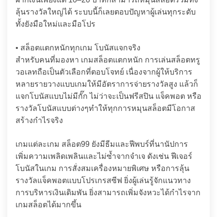
ลุ้นรางวัลใหญ่ได้ ระบบนี้ก็เลยตอบปัญหาผู้เล่นทุกระดับ
ทั้งยังมือใหม่และมือโปร
• สล็อตแตกหนักทุกเกม โบนัสแจกจริง
สำหรับคนที่มองหา เกมสล็อตแตกหนัก การเล่นสล็อตทรู
วอเลทถือเป็นตัวเลือกที่ตอบโจทย์ เนื่องจากผู้ให้บริการ
หลายรายวางแบบเกมให้มีอัตราการจ่ายรางวัลสูง แล้วก็
แจกโบนัสแบบไม่มีกั๊ก ไม่ว่าจะเป็นฟรีสปิน แจ็คพอต หรือ
รางวัลโบนัสแบบต่างๆทำให้ทุกการหมุนสล็อตมีโอกาส
สร้างกำไรจริง
เกมแต่ละเกม สล็อต99 ยังมีธีมและฟีพบร์ที่นานัปการ
เพิ่มความเพลิดเพลินและไม่ซ้ำจากจำเจ ดังเช่น ฟีเจอร์
โบนัสในเกม การสั่งสมเครื่องหมายพิเศษ หรือการลุ้น
รางวัลแจ็คพอตแบบโปรเกรสซีฟ ยิ่งผู้เล่นรู้จักแนวทาง
การบริหารเงินเดิมพัน ยิ่งสามารถเพิ่มจังหวะได้กำไรจาก
เกมสล็อตได้มากขึ้น