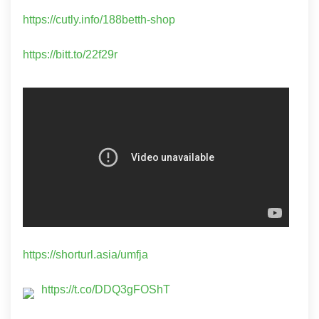
https://cutly.info/188betth-shop
https://bitt.to/22f29r
https://shorturl.asia/umfja
https://t.co/DDQ3gFOShT