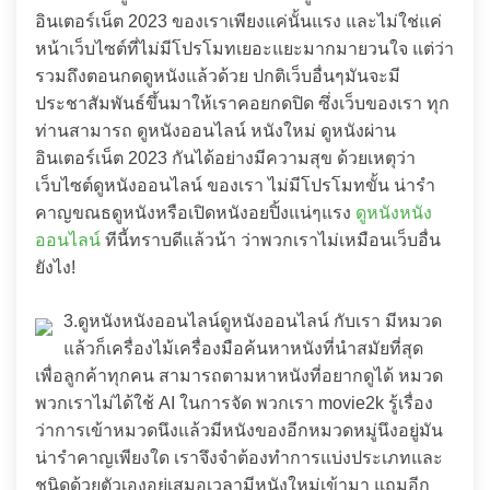
อินเตอร์เน็ต 2023 ของเราเพียงแค่นั้นแรง และไม่ใช่แค่
หน้าเว็บไซต์ที่ไม่มีโปรโมทเยอะแยะมากมายวนใจ แต่ว่า
รวมถึงตอนกดดูหนังแล้วด้วย ปกติเว็บอื่นๆมันจะมี
ประชาสัมพันธ์ขึ้นมาให้เราคอยกดปิด ซึ่งเว็บของเรา ทุก
ท่านสามารถ ดูหนังออนไลน์ หนังใหม่ ดูหนังผ่าน
อินเตอร์เน็ต 2023 กันได้อย่างมีความสุข ด้วยเหตุว่า
เว็บไซต์ดูหนังออนไลน์ ของเรา ไม่มีโปรโมทขั้น น่ารำ
คาญขณธดูหนังหรือเปิดหนังอยปิ้งแน่ๆแรง
ดูหนังหนัง
ออนไลน์
ทีนี้ทราบดีแล้วน้า ว่าพวกเราไม่เหมือนเว็บอื่น
ยังไง!
3.ดูหนังหนังออนไลน์ดูหนังออนไลน์ กับเรา มีหมวด
แล้วก็เครื่องไม้เครื่องมือค้นหาหนังที่นำสมัยที่สุด
เพื่อลูกค้าทุกคน สามารถตามหาหนังที่อยากดูได้ หมวด
พวกเราไม่ได้ใช้ AI ในการจัด พวกเรา movie2k รู้เรื่อง
ว่าการเข้าหมวดนึงแล้วมีหนังของอีกหมวดหมู่นึงอยู่มัน
น่ารำคาญเพียงใด เราจึงจำต้องทำการแบ่งประเภทและ
ชนิดด้วยตัวเองอยู่เสมอเวลามีหนังใหม่เข้ามา แถมอีก