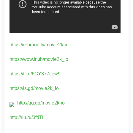
https://rebrand.ly/movie2k-io
https://wow.in.th/movie2k_io
https://t.co/6GY377cew9
https://is.gd/movie2k_io
http://gg.gg/movie2k-io
http://rlu.ru/3fdTl
…