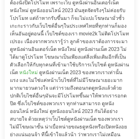
ต้องนั่งปิดโปรโมท เพราะเว็บ ดูหนังผ่านอินเตอร์เน็ต
หนังใหม่ ดูหนังออนไลน์ 2023 มันสุดจัดจริงๆไม่ค่อยรับ
โปรโมท แต่ถ้าหากรับขึ้นมา ก็จะไม่แปะโฆษณามั่วซั้ว
เกะกะราวกับเว็บไซต์อื่นๆในประเทศไทยที่ทุกท่านก็มอง
เห็นอันอยู่ตอนนี้ เว็บไซต์ของเรา movie2k ไม่ติดโปรโมท
เปรอะ เนื่องจากพวกเรารู้ว่า ลูกค้าของเราต้องการจะมา
ดูหนังผ่านอินเตอร์เน็ต หนังใหม่ ดูหนังผ่านเน็ต 2023 ไม่
ได้มาดูโปรโมท โฆษณาเป็นเพียงแต่สิ่งเพิ่มเติมอีกที่เป็น
ตัวเลือกให้กับทุกคนที่เข้ามาใช้บริการเว็บไซต์ ดูหนังผ่าน
เน็ต
หนังใหม่
ดูหนังผ่านเน็ต 2023 ของพวกเราเท่านั้น
แรง และไม่ใช่แค่หน้าเว็บไซต์ที่ไม่มีโฆษณาเยอะมาก
มากมายวนดวงใจ แต่ว่ารวมถึงตอนกดดูหนังแล้วด้วย
ปกติเว็บไซต์อื่นๆมันจะมีโปรโมทขึ้นมาให้พวกเรารอกด
ปิด ซึ่งเว็บไซต์ของพวกเรา ทุกท่านสามารถ ดูหนัง
ออนไลน์ หนังใหม่ ดูหนังออนไลน์ 2023 กันได้อย่าง
สบายใจ ด้วยเหตุว่าเว็บไซต์ดูหนังผ่านเน็ต ของพวกเรา
ไม่มีโฆษณาขั้น น่าเบื่อหน่ายขณธดูหนังหรือเปิดหนังอย
ย่างแน่นอนจ้า ทีนี้เข้าใจแล้วน้า ว่าพวกเราไม่เหมือน