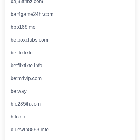
baj88thbz.com
bar4game24hr.com
bbp168.me
betboxclubs.com
betflixtikto
betflixtikto.info
betm4vip.com
betway
bio285th.com
bitcoin
bluewin8888.info