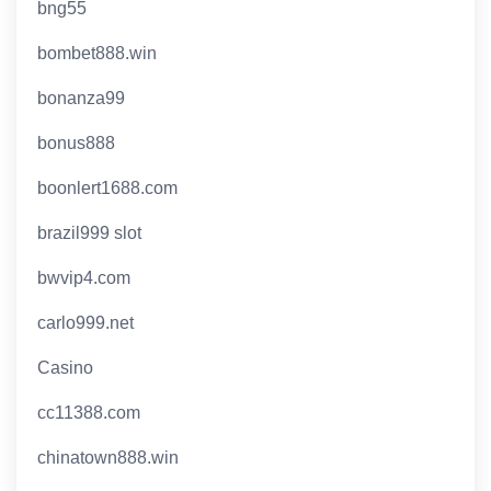
bng55
bombet888.win
bonanza99
bonus888
boonlert1688.com
brazil999 slot
bwvip4.com
carlo999.net
Casino
cc11388.com
chinatown888.win