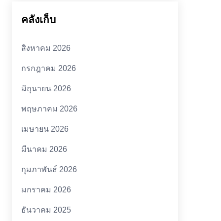
คลังเก็บ
สิงหาคม 2026
กรกฎาคม 2026
มิถุนายน 2026
พฤษภาคม 2026
เมษายน 2026
มีนาคม 2026
กุมภาพันธ์ 2026
มกราคม 2026
ธันวาคม 2025