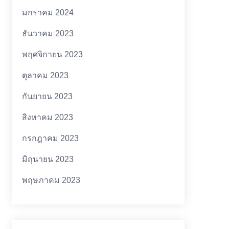
มกราคม 2024
ธันวาคม 2023
พฤศจิกายน 2023
ตุลาคม 2023
กันยายน 2023
สิงหาคม 2023
กรกฎาคม 2023
มิถุนายน 2023
พฤษภาคม 2023