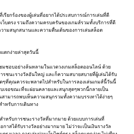
็นที่เรียกร้องของผู้เล่นที่อยากได้ประสบการณ์การเล่นที่ดี
เว็บตรง รวมถึงความครบครันของเกมส์รวมทั้งบริการที่ดี
ได้ในความสนุกสนานและความตื่นเต้นของการเล่นสล็อต
ตกง่ายล่าสุดวันนี้
นิยมชมชอบอย่างล้นหลามในแวดวงเกมสล็อตออนไลน์ ด้วย
รชนะรางวัลอันใหญ่ และก็ความสบายสบายที่ผู้เล่นได้รับ
ดๆที่คุณควรจะพลาดไปสำหรับในการลองเล่นเกมส์นี้วันนี้
การพบเจอขณะที่จะผ่อนคลายและสนุกสุดๆพวกนี้กลายเป็น
ง คุณสามารถพบเห็นความสนุกรวมทั้งความบรรเทาได้ง่ายๆ
าสำหรับการเดินทาง
สสำหรับการชนะรางวัลที่มากมาย ด้วยแบบการเล่นที่
โอกาสได้รับรางวัลอย่างมากมาย ไม่ว่าจะเป็นเงินรางวัล
ึ้นตรงเวลา การเล่นผ่านเว็บไซต์ตรง สล็อตแตกง่าย ไม่เพียง