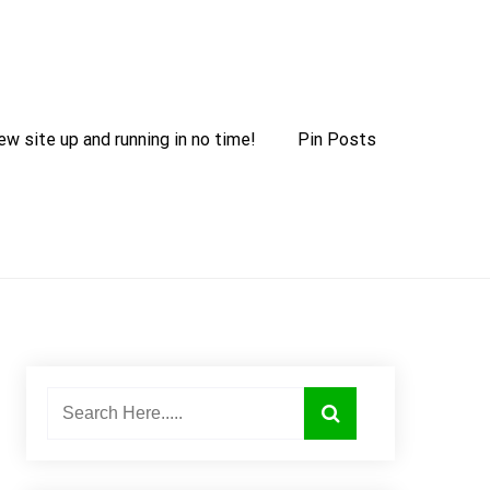
ew site up and running in no time!
Pin Posts