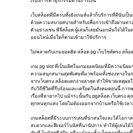
เรื่องการทำธุรกรรมด้านการเงิน
เว็บสล็อตที่มีครบทั้งยังเกมส์แล้วก็บริการที่ดีนับเป
ด้วยความสบายสบายสำหรับเพื่อการเข้าถึงผ่านทาง
ตัวอย่างเช่น พีจีสล็อต ผู้เล่นก็เลยมั่นอกมั่นใจ
ออนไลน์เมื่อใดก็ตามเข้ามาใช้บริการ
ไม่พลาดกับเกมยอดฮิต สล็อต pg เว็บไซต์ตรง สล็อตแ
เกม pg slot ที่เป็นเลิศในเกมยอดนิยมที่มีความ
ความสนุกสนานสุดพิเศษที่มาพร้อมทั้งช่องทางในกา
จากเว็บตรง สล็อตแตกง่ายล่าสุด ทำให้ขาดเหตุผลใ
กับวิถีชีวิตที่รีบร้อนและเครียดในสังคมตอนนี้ 
เรื่องที่หายากไป แม้กระนั้นกับ pgสล็อต เว็บตร
ทุกหนทุกแห่ง โดยไม่ต้องออกจากบ้านหรือใช้เวล
เกมสล็อตที่มีระบบการเล่นที่น่าสนใจและได้โอกา
สะดวกและฟีเจอร์โบนัสที่นานัปการ ทำให้ผู้เล่นได้
ทันที โบนัสฟรีสปิน หรือแม้กระทั้งแจ็คพอตที่มากข