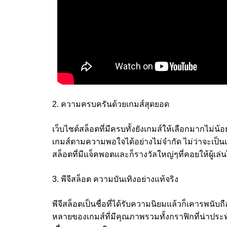
2. ความครบครันด้วยเกมส์สุดยอด
เว็บไซต์สล็อตที่มีครบทั้งยังเกมส์ให้เลือกมากไม่น้อย
เกมส์ตามความพอใจได้อย่างไม่จำกัด ไม่ว่าจะเป็น
สล็อตที่มีแจ็คพอตและก็รางวัลใหญ่ๆที่คอยให้ผู้เ
3. พีจีสล็อต ความบันเทิงอย่างแท้จริง
พีจีสล็อตเป็นชื่อที่ได้รับความนิยมแล้วก็เคาร
หลายของเกมส์ที่มีคุณภาพรวมทั้งกราฟิกที่น่าประทั