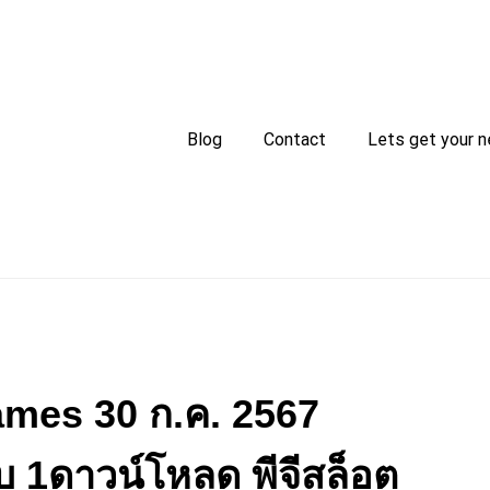
Blog
Contact
Lets get your n
ames 30 ก.ค. 2567
บ 1ดาวน์โหลด พีจีสล็อต