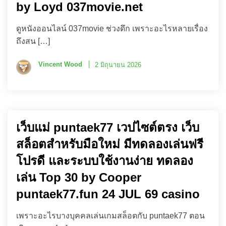
by Loyd 037movie.net
ดูหนังออนไลน์ 037movie ช่วงดึก เพราะอะไรหลายเรื่อง
ถึงสน […]
Vincent Wood
2 มิถุนายน 2026
เว็บแม่ puntaek77 เวปไซต์ตรง เว็บ
สล็อตสำหรับมือใหม่ มีทดลองเล่นฟรี
โปรดี และระบบใช้งานง่าย ทดลอง
เล่น Top 30 by Cooper
puntaek77.fun 24 JUL 69 casino
เพราะอะไรบางบุคคลเล่นเกมสล็อตกับ puntaek77 ตอน