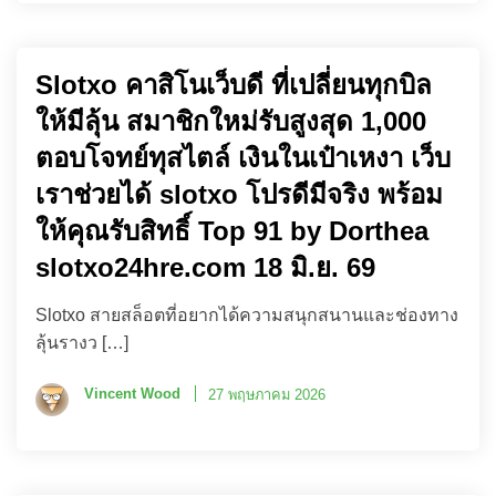
Slotxo คาสิโนเว็บดี ที่เปลี่ยนทุกบิล
ให้มีลุ้น สมาชิกใหม่รับสูงสุด 1,000
ตอบโจทย์ทุสไตล์ เงินในเป๋าเหงา เว็บ
เราช่วยได้ slotxo โปรดีมีจริง พร้อม
ให้คุณรับสิทธิ์ Top 91 by Dorthea
slotxo24hre.com 18 มิ.ย. 69
Slotxo สายสล็อตที่อยากได้ความสนุกสนานและช่องทาง
ลุ้นรางว […]
Vincent Wood
27 พฤษภาคม 2026