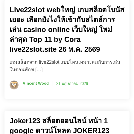
Live22slot webใหญ่ เกมสล็อตโบนัส
เยอะ เลือกยังไงให้เข้ากับสไตล์การ
เล่น casino online เว็บใหญ่ ใหม่
ล่าสุด Top 11 by Cora
live22slot.site 26 พ.ค. 2569
เกมสล็อตจาก live22slot แบบไหนเหมาะสมกับการเล่น
ในตอนพักข […]
Vincent Wood
21 พฤษภาคม 2026
Joker123 สล็อตออนไลน์ หน้า 1
google ดาวน์โหลด JOKER123