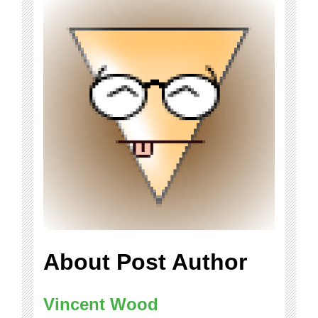
About Post Author
Vincent Wood