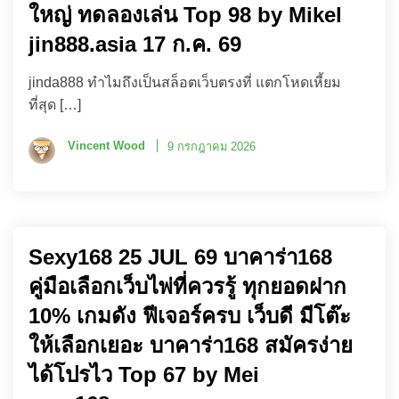
ใหญ่ ทดลองเล่น Top 98 by Mikel
jin888.asia 17 ก.ค. 69
jinda888 ทำไมถึงเป็นสล็อตเว็บตรงที่ แตกโหดเหี้ยม
ที่สุด […]
Vincent Wood
9 กรกฎาคม 2026
Sexy168 25 JUL 69 บาคาร่า168
คู่มือเลือกเว็บไพ่ที่ควรรู้ ทุกยอดฝาก
10% เกมดัง ฟีเจอร์ครบ เว็บดี มีโต๊ะ
ให้เลือกเยอะ บาคาร่า168 สมัครง่าย
ได้โปรไว Top 67 by Mei