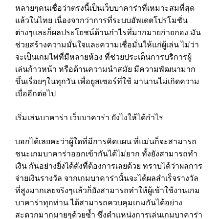
หลายๆคนเชื่อว่าตรงนี้เป็นเว็บบาคาร่าที่เหมาะสมที่สุด
แล้วในไทย เนื่องจากว่าการที่ระบบอัพเดตโปรโมชั่น
ต่างๆและก็ผลประโยชน์ด้านกำไรที่มากมายก่ายกอง มัน
ช่วยสร้างความมั่นใจและความเชื่อมั่นให้แก่ผู้เล่น ไม่ว่า
จะเป็นเกมไพ่ที่มีหลายห้อง ที่ช่วยประเด็นการบริการผู้
เล่นก้าวหน้า หรือด้านความนำสมัย มีความพัฒนามาก
ขึ้นเรื่อยๆในทุกวัน เพื่อยูสเซอร์ที่ใช้ มานานไม่เกิดความ
เบื่ออีกต่อไป
เริ่มเล่นบาคาร่า เว็บบาคาร่า ยังไงให้ได้กำไร
บอกได้เลยคะว่าผู้ใดที่มีการคิดแผน ที่แม่นก็จะสามารถ
ชนะเกมบาคาร่าออกเข้ากันได้ไม่ยาก ทั้งยังสามารถทำ
เงิน กันอย่างยิ่งได้ดังที่ต้องการเลยด้วย ทราบได้ว่าผลการ
จ่ายเงินรางวัล จากเกมบาคาร่านั้นจะได้ผลสำเร็จรางวัล
ที่สูงมากเลยจริงๆแล้วก็ยังสามารถทำให้ผู้เข้าใช้งานเกม
บาคาร่าทุกท่าน ได้สามารถควบคุมเกมกันได้อย่าง
สะดวกมากมายๆด้วยซ้ำ ซึ่งตำแหน่งการเล่นเกมบาคาร่า