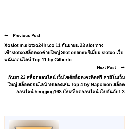
Previous Post
Xoslot m.slotxo24hr.co 11 กันยายน 23 slot ทาง
เข้าslotxoสล็อตxoค่ายใหญ่ Slot onlineพรีเมี่ยม slotxo เว็บ
พนันออนไลน์ Top 11 by Gilberto
Next Post
กันยา 23 สล็อตออนไลน์ เว็บไซต์สล็อตเครดิตฟรี คาสิโนเว็บ
ใหญ่ สล็อตออนไลน์ ทดลองเล่น Top 4 by Napoleon สล็อต
ออนไลน์ hengjing168 เว็บสล็อตออนไลน์ เว็บอันดับ1 3