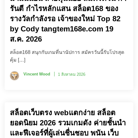
รันตี กำไรหลักแสน สล็อต168 ของ
รางวัลกำลังรอ เจ้าของใหม่ Top 82
by Cody tangtem168e.com 19
ส.ค. 2026
สล็อต168 สนุกกับเกมที่นานัปการ สมัครวันนี้รับโปรสุด
คุ้ม […]
Vincent Wood
1 สิงหาคม 2026
สล็อตเว็บตรง webแตกง่าย สล็อต
ยอดนิยม 2026 รวมเกมดัง ค่ายชั้นนำ
และฟีเจอร์ที่ผู้เล่นชื่นชอบ พนัน เว็บ