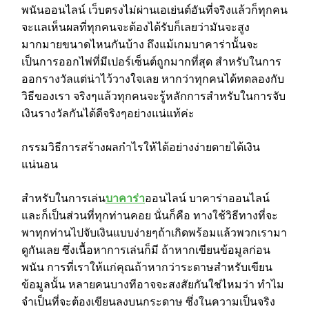
พนันออนไลน์ เว็บตรงไม่ผ่านเอเย่นต์อันที่จริงแล้วก็ทุกคน
จะแลเห็นผลที่ทุกคนจะต้องได้รับก็เลยว่ามันจะสูง
มากมายขนาดไหนกันบ้าง ถึงแม้เกมบาคาร่านั้นจะ
เป็นการออกไพ่ที่มีเปอร์เซ็นต์ถูกมากที่สุด สำหรับในการ
ออกรางวัลแต่น่าไว้วางใจเลย หากว่าทุกคนได้ทดลองกับ
วิธีของเรา จริงๆแล้วทุกคนจะรู้หลักการสำหรับในการจับ
เงินรางวัลกันได้ดีจริงๆอย่างแน่แท้ค่ะ
กรรมวิธีการสร้างผลกำไรให้ได้อย่างง่ายดายได้เงิน
แน่นอน
สำหรับในการเล่น
บาคาร่า
ออนไลน์ บาคาร่าออนไลน์
และก็เป็นส่วนที่ทุกท่านคอย นั่นก็คือ ทางใช้วิธีทางที่จะ
พาทุกท่านไปจับเงินแบบง่ายๆถ้าเกิดพร้อมแล้วพวกเรามา
ดูกันเลย ซึ่งเนื้อหาการเล่นก็มี ถ้าหากเขียนข้อมูลก่อน
พนัน การที่เราให้แก่คุณถ้าหากว่าระดาษสำหรับเขียน
ข้อมูลนั้น หลายคนบางทีอาจจะสงสัยกันใช่ไหมว่า ทำไม
จำเป็นที่จะต้องเขียนลงบนกระดาษ ซึ่งในความเป็นจริง