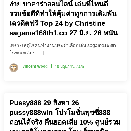
ง่าย บาคาร่าออนไลน์ เล่นที่ไหนดี
รวมข้อดีที่ทำให้คุ้มค่าทุกการเดิมพัน
เครดิตฟรี Top 24 by Christine
sagame168th1.co 27 มิ.ย. 26 พนัน
เพราะเหตุไรคนทำงานประจำเลือกเล่น sagame168th
ในขณะเดิมๆ […]
Vincent Wood
10 มิถุนายน 2026
Pussy888 29 สิงหา 26
pussy888win โปรโมชั่นพุซซี่888
ถอนได้จริง คืนยอดเสีย 10% ศูนย์รวม