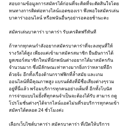
สอบถามข้อมูลการสมัครได้ก่อนที่จะคิดที่จะตัดสินใจโดย
หนทางการติดต่อทางไลน์แอดของเรา พึงพอใจสมัครเล่น
บาคาร่าออนไลน์ หรือพนันอื่นๆอย่ารอคอยช้านะคะ
สมัครเล่นบาคาร่า บาคาร่า รับเครดิตฟรีทันที
ถ้าหากทุกคนกำลังอยากสมัครบาคาร่าที่จะลงทุนที่ให้
รางวัลได้สูง เพียงแค่เข้ามาสมัครสมาชิก ยืนยันการได้
ยูสเซอร์สมาชิกใหม่ที่นักพนันต่างอยากได้มาสมัครกัน
จำนวนมาก ซึ่งมีลักษณะท่าทางมากยิ่งกว่าหลายที่อีก
ด้วยจ้ะ อีกทั้งเรื่องด้านกราฟฟิกที่ล้ำสมัย และเกม
ออนไลน์ที่มีคุณภาพสูง แบรนด์ดังที่มีชื่อเสียงต่างๆรวม
อยู่ที่นี่แล้ว พร้อมบริการทุกคนอย่างเต็มที่ อีกทั้งโบนัส
การจ่ายแบบไม่ยั้งที่ทุกคนจำเป็นจะต้องได้รับ สามาร ถดู
โปรโมชั่นต่างๆได้จากไลน์แอดไม่นที่รอบริการทุกคนเข้า
สมัครได้ตลอด 24 ชั่วโมงค่ะ
เลือกเว็บไซต์บาคาร่า สมัครบาคาร่า ที่เปิดให้บริการ