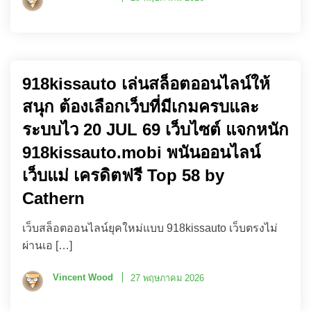
918kissauto เล่นสล็อตออนไลน์ให้
สนุก ต้องเลือกเว็บที่มีเกมครบและ
ระบบไว 20 JUL 69 เว็บไซต์ แจกหนัก
918kissauto.mobi พนันออนไลน์
เว็บแม่ เครดิตฟรี Top 58 by
Cathern
เว็บสล็อตออนไลน์ยุคใหม่แบบ 918kissauto เว็บตรงไม่
ผ่านเอ […]
Vincent Wood
27 พฤษภาคม 2026