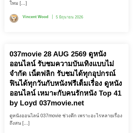
ใหม […]
Vincent Wood
5 มิถุนายน 2026
037movie 28 AUG 2569 ดูหนัง
ออนไลน์ รับชมความบันเทิงแบบไม่
จำกัด เน็ตฟลิก รับชมได้ทุกอุปกรณ์
ฟินได้ทุกวันกับหนังฟรีเต็มเรื่อง ดูหนัง
ออนไลน์ เหมาะกับคนรักหนัง Top 41
by Loyd 037movie.net
ดูหนังออนไลน์ 037movie ช่วงดึก เพราะอะไรหลายเรื่อง
ถึงสน […]