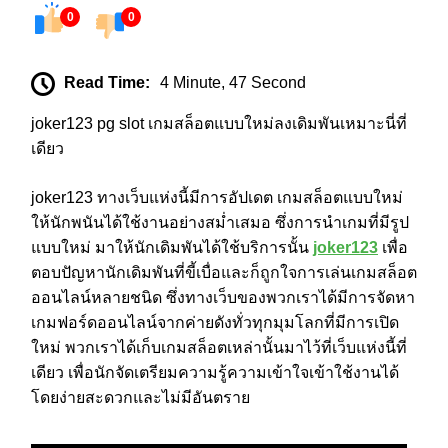
0
0
Read Time:
4 Minute, 47 Second
joker123 pg slot เกมสล็อตแบบใหม่ลงเดิมพันเหมาะนี่ที่
เดียว
joker123 ทางเว็บแห่งนี้มีการอัปเดต เกมสล็อตแบบใหม่
ให้นักพนันได้ใช้งานอย่างสม่ำเสมอ ซึ่งการนำเกมที่มีรูป
แบบใหม่ มาให้นักเดิมพันได้ใช้บริการนั้น
joker123
เพื่อ
ตอบปัญหานักเดิมพันที่ขี้เบื่อและก็ถูกใจการเล่นเกมสล็อต
ออนไลน์หลายชนิด ซึ่งทางเว็บของพวกเราได้มีการจัดหา
เกมฟอร์ดออนไลน์จากค่ายดังทั่วทุกมุมโลกที่มีการเปิด
ใหม่ พวกเราได้เก็บเกมสล็อตเหล่านั้นมาไว้ที่เว็บแห่งนี้ที่
เดียว เพื่อนักจัดเตรียมความรู้ความเข้าใจเข้าใช้งานได้
โดยง่ายสะดวกและไม่มีอันตราย