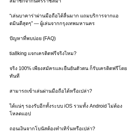
สมาชิกจากนครราชสีมา
“เล่นบาคาร่าผ่านมือถือได้ลื่นมาก แถมบริการจากแอ
ดมินดีสุดๆ” — ผู้เล่นจากกรุงเทพมหานคร
ปัญหาที่พบบ่อย (FAQ)
tia8king แจกเครดิตฟรีจริงไหม?
จริง 100% เพียงสมัครและยืนยันตัวตน ก็รับเครดิตฟรีโดย
ทันที
สามารถเข้าเล่นผ่านมือถือได้หรือเปล่า?
ได้แน่ๆ รองรับอีกทั้งระบบ iOS รวมทั้ง Android ไม่ต้อง
โหลดแอป
ถอนเงินจากโบนัสต้องทำเทิร์นหรือเปล่า?