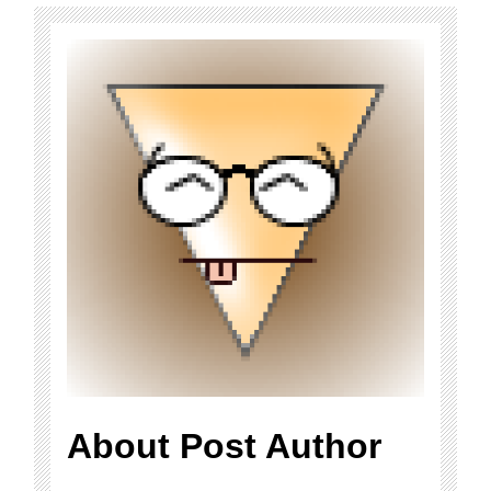
About Post Author