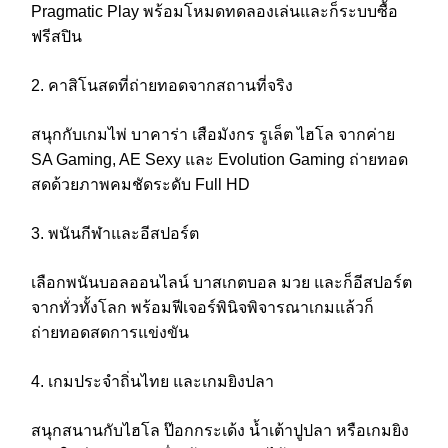
Pragmatic Play พร้อมโหมดทดลองเล่นและก็ระบบซื้อ
ฟรีสปิน
2. คาสิโนสดที่ถ่ายทอดจากสถานที่จริง
สนุกกับเกมไพ่ บาคาร่า เสือมังกร รูเล็ต ไฮโล จากค่าย
SA Gaming, AE Sexy และ Evolution Gaming ถ่ายทอด
สดด้วยภาพคมชัดระดับ Full HD
3. พนันกีฬาและอีสปอร์ต
เลือกพนันบอลออนไลน์ บาสเกตบอล มวย และก็อีสปอร์ต
จากทั่วทั้งโลก พร้อมฟีเจอร์พินิจพิจารณาเกมแล้วก็
ถ่ายทอดสดการแข่งขัน
4. เกมประจำถิ่นไทย และเกมยิงปลา
สนุกสนานกับไฮโล ป๊อกกระเด้ง น้ำเต้าปูปลา หรือเกมยิง