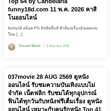
Top 64 by Candelaria
funny18d.com 11 พ.ค. 2026 คาสิ
โนออนไลน์
funny18 สล็อต PG ลิขสิทธิ์แท้ ตัวท็อปเรื่องอัปเดตเกม
ใหม […]
Vincent Wood
5 มิถุนายน 2026
037movie 28 AUG 2569 ดูหนัง
ออนไลน์ รับชมความบันเทิงแบบไม่
จำกัด เน็ตฟลิก รับชมได้ทุกอุปกรณ์
ฟินได้ทุกวันกับหนังฟรีเต็มเรื่อง ดูหนัง
ออนไลน์ เหมาะกับคนรักหนัง Top 41