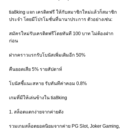
tia8king แจก เครดิตฟรี ให้กับสมาชิกใหม่แล้วก็สมาชิก
ประจำ โดยมีโปรโมชั่นที่นานาประการ ตัวอย่างเช่น:
สมัครใหม่รับเครดิตฟรีโดยทันที 100 บาท ไม่ต้องฝาก
ก่อน
ฝากคราวแรกรับโบนัสเพิ่มเติมอีก 50%
คืนยอดเสีย 5% รายสัปดาห์
โบนัสชี้แนะสหาย รับทันทีค่าคอม 0.8%
เกมที่มีให้เล่นข้างใน tia8king
1. สล็อตแตกง่ายจากค่ายดัง
รวมเกมสล็อตยอดนิยมจากค่าย PG Slot, Joker Gaming,