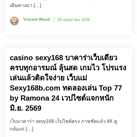
เดินทางมา […]
Vincent Wood
29 พฤษภาคม 2026
casino sexy168 บาคาร่าเว็บเดียว
ครบทุกอารมณ์ ลุ้นสด เกมไว โปรแรง
เล่นแล้วติดใจง่าย เว็บแม่
Sexy168b.com ทดลองเล่น Top 77
by Ramona 24 เวปไซต์แจกหนัก
มิ.ย. 2569
เว็บบาคาร่า sexy168 เว็บไซต์ตรง ภาพชัดแจ๋ว 4K ดู
กล้องถ่ […]