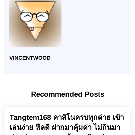
VINCENTWOOD
Recommended Posts
Tangtem168 คาสิโนครบทุกค่าย เข้า
เล่นง่าย ฟีลดี ฝากมาคุ้มค่า ไม่กินมา