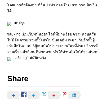
โดยมากจำต้องทำเทิร์น 1 เท่า ก่อนจึงจะสามารถเบิกเงิน
ได้
บทสรุป
tia8king เป็นเว็บพนันออนไลน์ที่มาพร้อมความครบครัน
ไม่มีอันตราย รวมทั้งโปรโมชั่นสุดคุ้ม เหมาะกับอีกทั้งผู้
เล่นมือใหม่และก็ผู้เล่นมือโปร ระบบสมัครที่ง่าย บริการที่
รวดเร็ว แล้วก็เกมที่มากมาย ทำให้ท่านมั่นใจได้ว่าเล่นกับ
tia8king ไม่มีผิดหวัง
Share