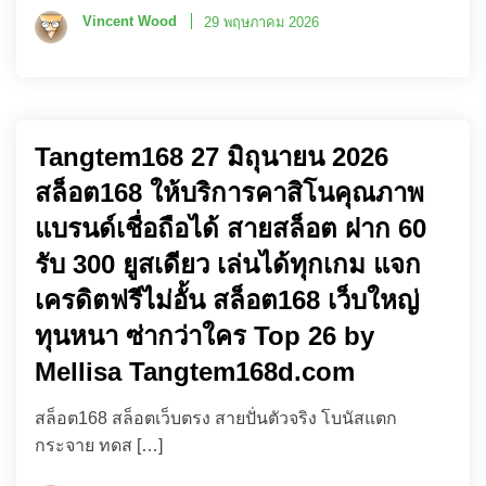
Vincent Wood
29 พฤษภาคม 2026
Tangtem168 27 มิถุนายน 2026
สล็อต168 ให้บริการคาสิโนคุณภาพ
แบรนด์เชื่อถือได้ สายสล็อต ฝาก 60
รับ 300 ยูสเดียว เล่นได้ทุกเกม แจก
เครดิตฟรีไม่อั้น สล็อต168 เว็บใหญ่
ทุนหนา ซ่ากว่าใคร Top 26 by
Mellisa Tangtem168d.com
สล็อต168 สล็อตเว็บตรง สายปั่นตัวจริง โบนัสแตก
กระจาย ทดส […]