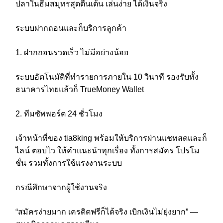
ปลาในธีมสมุทรสุดตื่นเต้น เล่นง่าย ได้เงินจริง
ระบบฝากถอนและก็บริการลูกค้า
1. ฝากถอนรวดเร็ว ไม่มีอย่างน้อย
ระบบอัตโนมัติที่ทำรายการภายใน 10 วินาที รองรับทั้ง
ธนาคารไทยแล้วก็ TrueMoney Wallet
2. ทีมซัพพอร์ต 24 ชั่วโมง
เจ้าหน้าที่ของ tia8king พร้อมให้บริการผ่านแชทสดและก็
ไลน์ ตอบไว ให้คำแนะนำทุกเรื่อง ทั้งการสมัคร โปรโม
ชั่น รวมทั้งการใช้แรงงานระบบ
กรณีศึกษาจากผู้ใช้งานจริง
“สมัครง่ายมาก เครดิตฟรีก็ได้จริง เบิกเงินไม่ยุ่งยาก” —