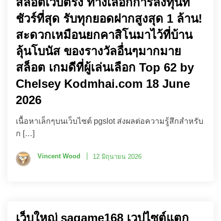
สล็อตเว็บตรง ทางเลือกการลงทุนที่
ชัวร์ที่สุด รับทุกยอดฝากสูงสุด 1 ล้าน!
สะดวกเหมือนยกคาสิโนมาไว้ที่บ้าน
ลุ้นโบนัส ของรางวัลอื่นๆมากมาย
สล็อต เกมดีที่ผู้เล่นเลือก Top 62 by
Chelsey Kodmhai.com 18 June
2026
เนื้อหาเล็กๆบนเว็บไซต์ pgslot ส่งผลต่อความรู้สึกสำหรับ
ก […]
Vincent Wood
12 มิถุนายน 2026
เว็บใหญ่ sagame168 เวปไซต์แตก