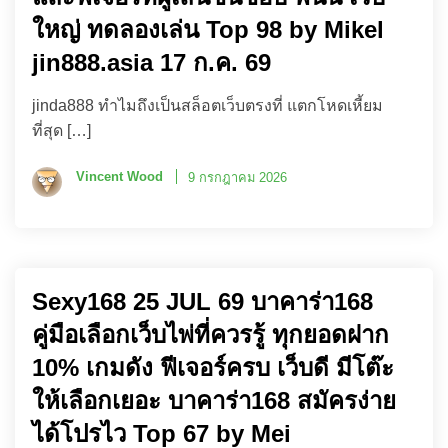
ใหญ่ ทดลองเล่น Top 98 by Mikel
jin888.asia 17 ก.ค. 69
jinda888 ทำไมถึงเป็นสล็อตเว็บตรงที่ แตกโหดเหี้ยม
ที่สุด […]
Vincent Wood
9 กรกฎาคม 2026
Sexy168 25 JUL 69 บาคาร่า168
คู่มือเลือกเว็บไพ่ที่ควรรู้ ทุกยอดฝาก
10% เกมดัง ฟีเจอร์ครบ เว็บดี มีโต๊ะ
ให้เลือกเยอะ บาคาร่า168 สมัครง่าย
ได้โปรไว Top 67 by Mei