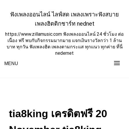
Skip
to
ฟังเพลงออนไลน์ ไลฟ์สด เพลงเพราะฟังสบาย
content
เพลงฮิตติกชาร์ท nednet
https://www.zillamusic.com ฟังเพลงออนไลน์ 24 ชั่วโมง ต่อ
เนื่อง ฟรี พบกับกิจกรรมมากมาย แจกเงินรางวัลกว่า 1 ล้าน
บาท ทุกวัน ฟังเพลงฮิต เพลงตามกระแส ทุกแนว ทุกค่าย ที่นี่
nedernet
MENU
tia8king เครดิตฟรี 20