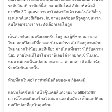
ระดับวินาที อาทิตย์นี้ค่ายเกมเปิดใหม่ สัปดาห์หน้ามี
กราฟิก 3D สุดตระการตาโผล่มาอีกเจ้า เทคโนโลยีล้ำๆ
เอฟเฟกต์แสงสีเสียงระดับภาพยนตร์ฮอลลีวูดถูกขนมาก
ลบใส่จอพวกเรากระทั่งเลือกเล่นไม่ถูก
เห็นด้วยกันตามจริงเลยครับ ในฐานะผู้ที่ชอบลองของ
ใหม่ ตอนปีสองปีที่ล่วงเลยไปผมสำรวจไปสิงอยู่ตามค่าย
ใหม่ๆมากไม่น้อยเลยทีเดียว ค่ายไหนที่เขาว่าได้รับความ
นิยม ค่ายไหนที่โปรโมทว่าฟีเจอร์ล้ำๆผมกดเข้าไปเล่น
หมด แม้กระนั้นแปลกมากมาย… ท่ามกลางตัวเลือกนับ
ร้อยนับพันพวกนั้น
ท้ายที่สุดในจอโทรศัพท์มือถือของผม ก็ยังคงมี
แอปพลิเคชันเค้าหน้าคุ้นเคยสีแดงๆอย่าง allbet24hr
ดาวน์โหลดเดินเครื่องไว้เสมอ และมันมักจะเป็นแอปที่ผม
กดเปิดบ่อยที่สุดในสุดท้าย