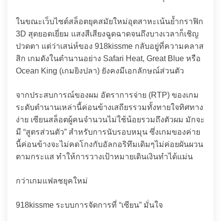
ในขณะเว็บไซต์สล็อตยุคสมัยใหม่อุตสาหะเน้นย้ำกราฟิก
3D สุดยอดเยี่ยม แสงสีเสียงฉูดฉาดจนถึงบางเวลาก็เชิญ
ปวดตา แต่ว่าเสน่ห์ของ 918kissme กลับอยู่ที่ความคลาส
สิก เกมดังในตำนานอย่าง Safari Heat, Great Blue หรือ
Ocean King (เกมยิงปลา) ยังคงมีเอกลักษณ์ส่วนตัว
จากประสบการณ์ของผม อัตราการจ่าย (RTP) ของเกม
ระดับตำนานเหล่านี้ค่อนข้างเสถียรรวมทั้งทายใจทิศทาง
ง่าย เซียนสล็อตผู้คนจำนวนไม่ใช้น้อยรวมถึงตัวผม มักจะ
มี “สูตรส่วนตัว” สำหรับการนับรอบหมุน ซึ่งเกมของค่าย
นี้ค่อนข้างจะไม่คดโกงกับอัลกอริทึมเดิมๆไม่ค่อยผันผวน
ตามกระแส ทำให้การวางเป้าหมายเดินเงินทำได้แม่น
กว่าเกมแฟลชยุคใหม่
918kissme ระบบการจัดการที่ “เซียน” มั่นใจ