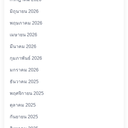
มิถุนายน 2026
พฤษภาคม 2026
เมษายน 2026
มีนาคม 2026
กุมภาพันธ์ 2026
มกราคม 2026
ธันวาคม 2025
พฤศจิกายน 2025
ตุลาคม 2025
กันยายน 2025