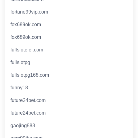
fortune99vip.com
fox689ok.com
fox689ok.com
fullsloteiei.com
fullslotpg
fullslotpg168.com
funny18
future24bet.com
future24bet.com
gaojing888