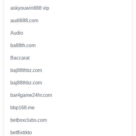
askyouwin888 vip
audi688.com
Audio
ba88th.com
Baccarat
baj88thbz.com
baj88thbz.com
bar4game24hr.com
bbp168.me
betboxclubs.com
betflixtikto