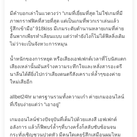
มีคำบอกเล่าในแวดวงว่า “เกมที่เยี่ยมที่สุด ไม่ใช่เกมที่มี
ภาพกราฟฟิคที่สวยที่สุด แต่เป็นเกมที่พวกเราเล่นแล้ว
รู้สึกเข้ามือ” 918kiss มีเกมระดับตำนานหลายเกมที่ค่าย
อื่นพากเพียรทำเลียนแบบ แต่ว่าทำยังไงก็ไม่ได้ฟีลลิ่งเดิม
ไม่ว่าจะเป็นจังหวะการหมุน
น้ำหนักของการหยุด หรือเสียงเอฟเฟกต์เวลาที่โบนัสแตก
เสียงเหล่านั้นมันสร้างความระทึกใจและหลั่งสารอะดรี
นาลีนได้ดียิ่งไปกว่าเสียงดนตรีสังเคราะห์ล้ำๆของค่าย
ใหม่เสียอีก
allbet24hr มาตรฐานรวมทั้งความเก๋า ค่ายเกมออนไลน์
ที่เรียบง่ายแต่ว่า “เอาอยู่”
เกมออนไลน์ช่วงปัจจุบันที่เต็มไปด้วยแสงสี เอฟเฟกต์
อลังการ แล้วก็ฟีพบร์ล้ำๆที่บางครั้งก็สลับซับซ้อนจน
กระทั่งเชิญชวนปวดหัว มีคนใดเคยรู้สึกเสมือนผมไหม