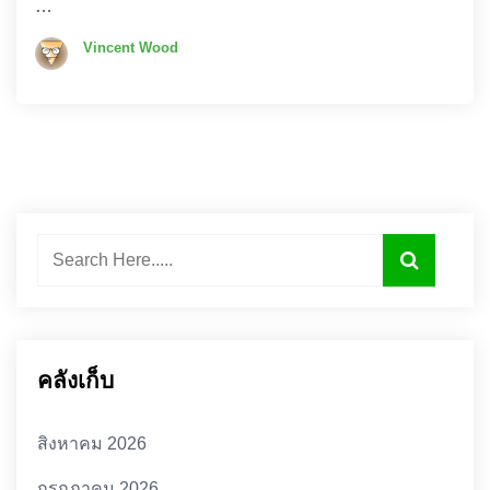
…
Vincent Wood
คลังเก็บ
สิงหาคม 2026
กรกฎาคม 2026