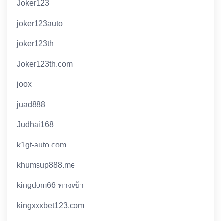
Joker123
joker123auto
joker123th
Joker123th.com
joox
juad888
Judhai168
k1gt-auto.com
khumsup888.me
kingdom66 ทางเข้า
kingxxxbet123.com