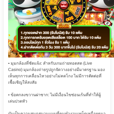
• มุมกล้องที่ชัดแจ้ง: สำหรับเกมถ่ายทอดสด (Live
Casino) มุมกล้องถ่ายรูปถูกจัดวางอย่างมีมาตรฐาน มอง
เห็นทุกการเคลื่อนไหวอย่างไม่คดโกง ไม่มีการตัดต่อที่
เชื้อเชิญให้สงสัย
• ข้อตกลงขวานผ่าซาก: ไม่มีเงื่อนไขซ่อนเร้นที่ทำให้ผู้
เล่นปวดหัว
มันเป็นความสนุกสนานแบบที่คนทำงานเหน็ดเหนื่อยๆมา