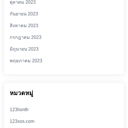
ตุลาคม 2023
กันยายน 2023
สิงหาคม 2023
กรกฎาคม 2023
มิถุนายน 2023
พฤษภาคม 2023
หมวดหมู่
123lionth
123xos.com