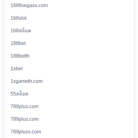
1688vegasx.com
168slot
168สล็อต
188bet
188betth
1xbet
1xgameth.com
55สล็อต
789plus.com
789plus.com
789pluss.com