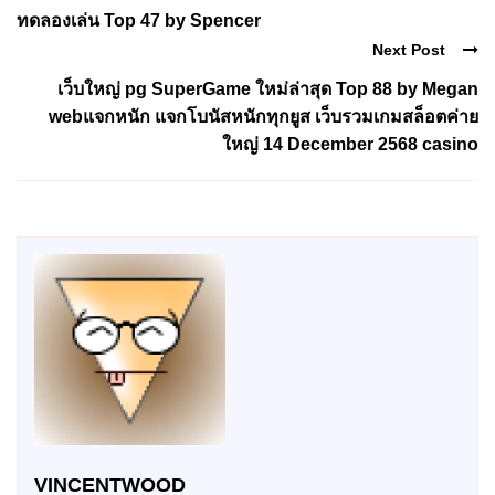
ทดลองเล่น Top 47 by Spencer
Next Post
เว็บใหญ่ pg SuperGame ใหม่ล่าสุด Top 88 by Megan
webแจกหนัก แจกโบนัสหนักทุกยูส เว็บรวมเกมสล็อตค่าย
ใหญ่ 14 December 2568 casino
VINCENTWOOD