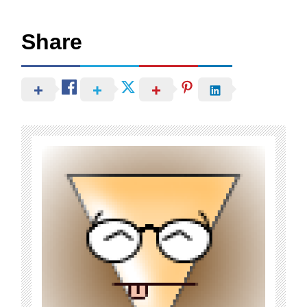
Share