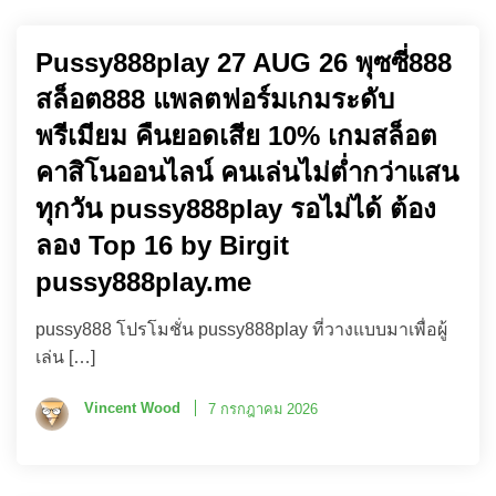
Pussy888play 27 AUG 26 พุซซี่888
สล็อต888 แพลตฟอร์มเกมระดับ
พรีเมียม คืนยอดเสีย 10% เกมสล็อต
คาสิโนออนไลน์ คนเล่นไม่ต่ำกว่าแสน
ทุกวัน pussy888play รอไม่ได้ ต้อง
ลอง Top 16 by Birgit
pussy888play.me
pussy888 โปรโมชั่น pussy888play ที่วางแบบมาเพื่อผู้
เล่น […]
Vincent Wood
7 กรกฎาคม 2026