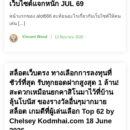
เว็บไซต์แจกหนัก JUL 69
หน้าแรกของ alot666 สะท้อนอะไรเกี่ยวกับเว็บไซต์ให้คน
เล่น […]
Vincent Wood
13 มิถุนายน 2026
สล็อตเว็บตรง ทางเลือกการลงทุนที่
ชัวร์ที่สุด รับทุกยอดฝากสูงสุด 1 ล้าน!
สะดวกเหมือนยกคาสิโนมาไว้ที่บ้าน
ลุ้นโบนัส ของรางวัลอื่นๆมากมาย
สล็อต เกมดีที่ผู้เล่นเลือก Top 62 by
Chelsey Kodmhai.com 18 June