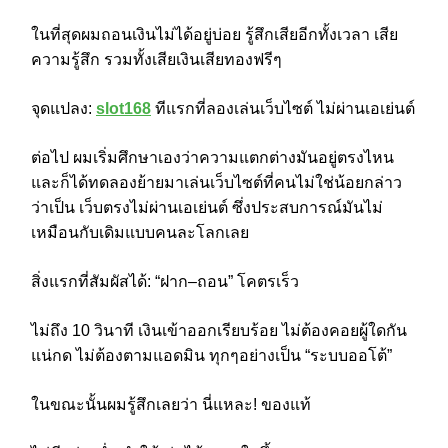
ในที่สุดผมถอนเงินไม่ได้อยู่บ่อย รู้สึกเสียอีกทั้งเวลา เสีย
ความรู้สึก รวมทั้งเสียเงินเสียทองฟรีๆ
จุดแปลง:
slot168
ทีแรกที่ลองเล่นเว็บไซต์ ไม่ผ่านเอเย่นต์
ต่อไป ผมเริ่มศึกษาเองว่าความแตกต่างมันอยู่ตรงไหน
และก็ได้ทดลองย้ายมาเล่นเว็บไซต์ที่คนไม่ใช่น้อยกล่าว
ว่าเป็น เว็บตรงไม่ผ่านเอเย่นต์ ซึ่งประสบการณ์มันไม่
เหมือนกับเดิมแบบคนละโลกเลย
สิ่งแรกที่สัมผัสได้: “ฝาก–ถอน” โคตรเร็ว
ไม่ถึง 10 วินาที เงินเข้าออกเรียบร้อย ไม่ต้องคอยผู้ใดกัน
แน่กด ไม่ต้องตามแอดมิน ทุกๆอย่างเป็น “ระบบออโต้”
ในขณะนั้นผมรู้สึกเลยว่า นี่แหละ! ของแท้