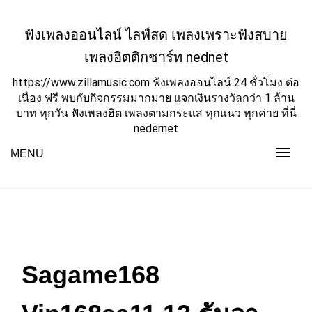
Skip
to
ฟังเพลงออนไลน์ ไลฟ์สด เพลงเพราะฟังสบาย
content
เพลงฮิตติกชาร์ท nednet
https://www.zillamusic.com ฟังเพลงออนไลน์ 24 ชั่วโมง ต่อ
เนื่อง ฟรี พบกับกิจกรรมมากมาย แจกเงินรางวัลกว่า 1 ล้าน
บาท ทุกวัน ฟังเพลงฮิต เพลงตามกระแส ทุกแนว ทุกค่าย ที่นี่
nedernet
MENU
Sagame168