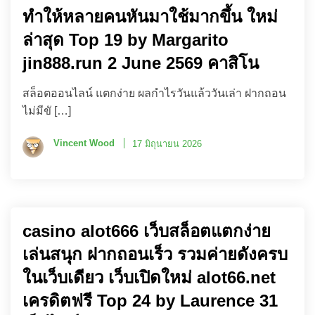
ทำให้หลายคนหันมาใช้มากขึ้น ใหม่
ล่าสุด Top 19 by Margarito
jin888.run 2 June 2569 คาสิโน
สล็อตออนไลน์ แตกง่าย ผลกำไรวันแล้ววันเล่า ฝากถอน
ไม่มีขั […]
Vincent Wood
17 มิถุนายน 2026
casino alot666 เว็บสล็อตแตกง่าย
เล่นสนุก ฝากถอนเร็ว รวมค่ายดังครบ
ในเว็บเดียว เว็บเปิดใหม่ alot66.net
เครดิตฟรี Top 24 by Laurence 31