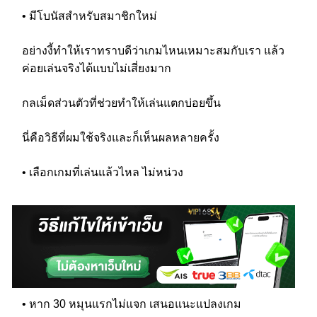
• มีโบนัสสำหรับสมาชิกใหม่
อย่างงี้ทำให้เราทราบดีว่าเกมไหนเหมาะสมกับเรา แล้ว
ค่อยเล่นจริงได้แบบไม่เสี่ยงมาก
กลเม็ดส่วนตัวที่ช่วยทำให้เล่นแตกบ่อยขึ้น
นี่คือวิธีที่ผมใช้จริงและก็เห็นผลหลายครั้ง
• เลือกเกมที่เล่นแล้วไหล ไม่หน่วง
• หาก 30 หมุนแรกไม่แจก เสนอแนะแปลงเกม