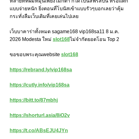
หลายทีที่ผมหมุนเพียงไม่กี่ตา ก็ได้โบนัสฟรีสปิน หรือแตก
แบบจ่ายหนัก ยิ่งตอนที่โบนัสเข้าแบบรัวๆบอกเลยว่าคุ้ม
กระทั่งลืมเว็บเดิมที่เคยเล่นไปเลย
เว็บบาคาร่าทั้งหมด sagame168 vip168sa11 8 ม.ค.
2026 Modesta ใหม่
slot168
ไม่จำกัดยอดโอน Top 2
ขอขอบพระคุณwebsite
slot168
https://rebrand.ly/vip168sa
https://cutly.info/vip168sa
https://bitt.to/87mbhj
https://shorturl.asia/8iO2v
https://t.co/ABsEJU4JYn