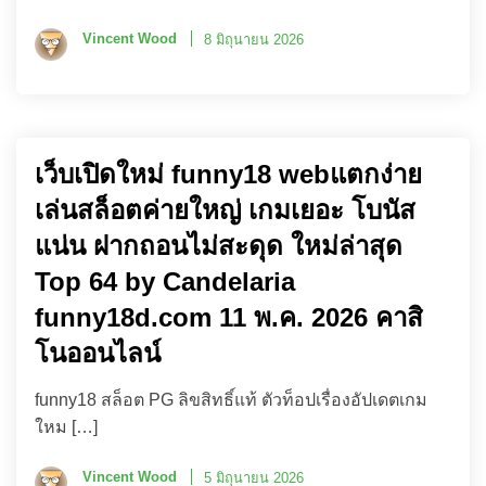
Vincent Wood
8 มิถุนายน 2026
เว็บเปิดใหม่ funny18 webแตกง่าย
เล่นสล็อตค่ายใหญ่ เกมเยอะ โบนัส
แน่น ฝากถอนไม่สะดุด ใหม่ล่าสุด
Top 64 by Candelaria
funny18d.com 11 พ.ค. 2026 คาสิ
โนออนไลน์
funny18 สล็อต PG ลิขสิทธิ์แท้ ตัวท็อปเรื่องอัปเดตเกม
ใหม […]
Vincent Wood
5 มิถุนายน 2026