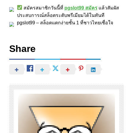
สมัครสมาชิกวันนี้ที่
pgslot99 สมัคร
แล้วสัมผัส
ประสบการณ์สล็อตระดับพรีเมียมได้ในทันที
pgslot99 – สล็อตแตกง่ายชั้น 1 ที่ชาวไทยเชื่อใจ
Share