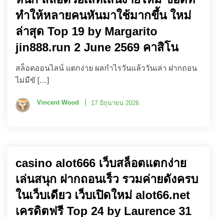
ทำให้หลายคนหันมาใช้มากขึ้น ใหม่
ล่าสุด Top 19 by Margarito
jin888.run 2 June 2569 คาสิโน
สล็อตออนไลน์ แตกง่าย ผลกำไรวันแล้ววันเล่า ฝากถอน
ไม่มีขั […]
Vincent Wood
17 มิถุนายน 2026
casino alot666 เว็บสล็อตแตกง่าย
เล่นสนุก ฝากถอนเร็ว รวมค่ายดังครบ
ในเว็บเดียว เว็บเปิดใหม่ alot66.net
เครดิตฟรี Top 24 by Laurence 31