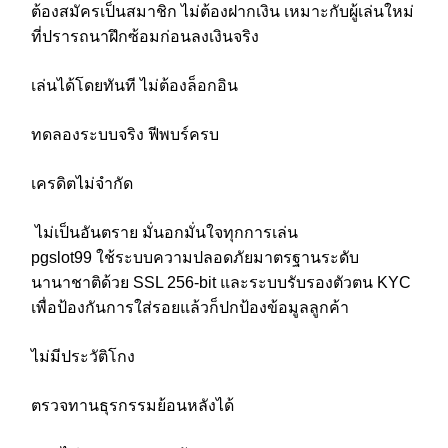
ต้องสมัครเป็นสมาชิก ไม่ต้องฝากเงิน เหมาะกับผู้เล่นใหม่
ที่ปรารถนาฝึกซ้อมก่อนลงเงินจริง
เล่นได้โดยทันที ไม่ต้องล็อกอิน
ทดลองระบบจริง ฟีพบร์ครบ
เครดิตไม่จำกัด
️ ไม่เป็นอันตราย มั่นอกมั่นใจทุกการเล่น
pgslot99 ใช้ระบบความปลอดภัยมาตรฐานระดับ
นานาชาติด้วย SSL 256-bit และระบบรับรองตัวตน KYC
เพื่อป้องกันการใส่รอยแล้วก็ปกป้องข้อมูลลูกค้า
ไม่มีประวัติโกง
ตรวจทานธุรกรรมย้อนหลังได้