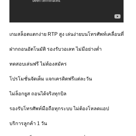
เกมสล็อตแตกง่าย RTP สูง เล่นง่ายบนโทรศัพท์เคลื่อนที่
ฝากถอนอัตโนมัติ รองรับวอเลท ไม่มีอย่างต่ำ
ทดสอบเล่นฟรี ไม่ต้องสมัคร
โปรโมชั่นจัดเต็ม แจกเครดิตฟรีแต่ละวัน
ไม่ล็อกยูส ถอนได้จริงทุกบิล
รองรับโทรศัพท์มือถือทุกระบบ ไม่ต้องโหลดแอป
บริการลูกค้า 1 วัน