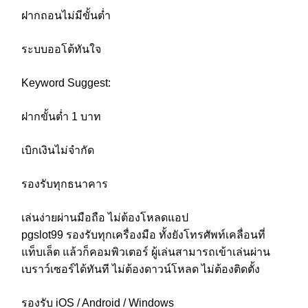
ฝากถอนไม่มีขั้นต่ำ
ระบบออโต้ทันใจ
Keyword Suggest:
ฝากขั้นต่ำ 1 บาท
เบิกเงินไม่จำกัด
รองรับทุกธนาคาร
เล่นง่ายผ่านมือถือ ไม่ต้องโหลดแอป
pgslot99 รองรับทุกเครื่องมือ ทั้งยังโทรศัพท์เคลื่อนที่
แท็บเล็ต แล้วก็คอมพิวเตอร์ ผู้เล่นสามารถเข้าเล่นผ่าน
เบราว์เซอร์ได้ทันที ไม่ต้องดาวน์โหลด ไม่ต้องติดตั้ง
รองรับ iOS / Android / Windows