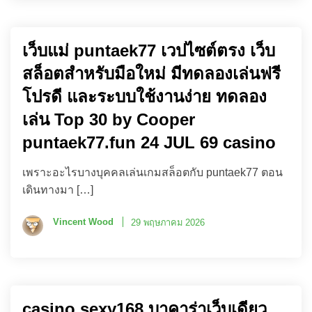
เว็บแม่ puntaek77 เวปไซต์ตรง เว็บ
สล็อตสำหรับมือใหม่ มีทดลองเล่นฟรี
โปรดี และระบบใช้งานง่าย ทดลอง
เล่น Top 30 by Cooper
puntaek77.fun 24 JUL 69 casino
เพราะอะไรบางบุคคลเล่นเกมสล็อตกับ puntaek77 ตอน
เดินทางมา […]
Vincent Wood
29 พฤษภาคม 2026
casino sexy168 บาคาร่าเว็บเดียว