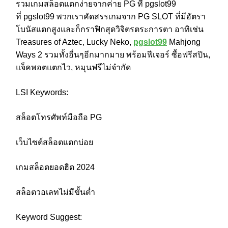
รวมเกมสล็อตแตกง่ายจากค่าย PG ที่ pgslot99
ที่ pgslot99 พวกเราคัดสรรเกมจาก PG SLOT ที่มีอัตรา
โบนัสแตกสูงและก็กราฟิกสุดวิจิตรตระการตา อาทิเช่น
Treasures of Aztec, Lucky Neko,
pgslot99
Mahjong
Ways 2 รวมทั้งอื่นๆอีกมากมาย พร้อมฟีเจอร์ ซื้อฟรีสปิน,
แจ็คพอตแตกไว, หมุนฟรีไม่จำกัด
LSI Keywords:
สล็อตโทรศัพท์มือถือ PG
เว็บไซต์สล็อตแตกบ่อย
เกมสล็อตยอดฮิต 2024
สล็อตวอเลทไม่มีขั้นต่ำ
Keyword Suggest: