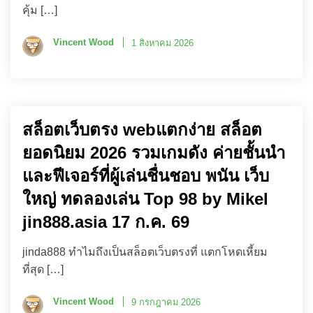
คุ้ม […]
Vincent Wood
1 สิงหาคม 2026
สล็อตเว็บตรง webแตกง่าย สล็อต
ยอดนิยม 2026 รวมเกมดัง ค่ายชั้นนำ
และฟีเจอร์ที่ผู้เล่นชื่นชอบ พนัน เว็บ
ใหญ่ ทดลองเล่น Top 98 by Mikel
jin888.asia 17 ก.ค. 69
jinda888 ทำไมถึงเป็นสล็อตเว็บตรงที่ แตกโหดเหี้ยม
ที่สุด […]
Vincent Wood
9 กรกฎาคม 2026