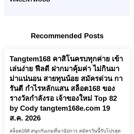
Recommended Posts
Tangtem168 คาสิโนครบทุกค่าย เข้า
เล่นง่าย ฟีลดี ฝากมาคุ้มค่า ไม่กินมา
ม่าแน่นอน สายทุนน้อย สมัครด่วน กา
รันตี กำไรหลักแสน สล็อต168 ของ
รางวัลกำลังรอ เจ้าของใหม่ Top 82
by Cody tangtem168e.com 19
ส.ค. 2026
สล็อต168 สนุกกับเกมที่นานัปการ สมัครวันนี้รับโปรสุด