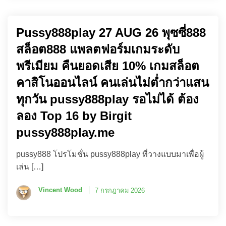
Pussy888play 27 AUG 26 พุซซี่888
สล็อต888 แพลตฟอร์มเกมระดับ
พรีเมียม คืนยอดเสีย 10% เกมสล็อต
คาสิโนออนไลน์ คนเล่นไม่ต่ำกว่าแสน
ทุกวัน pussy888play รอไม่ได้ ต้อง
ลอง Top 16 by Birgit
pussy888play.me
pussy888 โปรโมชั่น pussy888play ที่วางแบบมาเพื่อผู้
เล่น […]
Vincent Wood
7 กรกฎาคม 2026