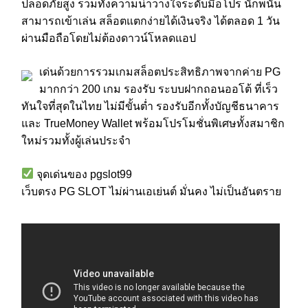
ปลอดภัยสูง รวมทั้งความน่าวางใจระดับมือโปร นักพนัน
สามารถเข้าเล่น สล็อตแตกง่ายได้เงินจริง ได้ตลอด 1 วัน
ผ่านมือถือโดยไม่ต้องดาวน์โหลดแอป
เด่นด้วยการรวมเกมสล็อตประสิทธิภาพจากค่าย PG
มากกว่า 200 เกม รองรับ ระบบฝากถอนออโต้ ที่เร็ว
ทันใจที่สุดในไทย ไม่มีขั้นต่ำ รองรับอีกทั้งบัญชีธนาคาร
และ TrueMoney Wallet พร้อมโปรโมชั่นพิเศษทั้งสมาชิก
ใหม่รวมทั้งผู้เล่นประจำ
จุดเด่นของ pgslot99
เว็บตรง PG SLOT ไม่ผ่านเอเย่นต์ มั่นคง ไม่เป็นอันตราย