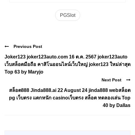
PGSlot
Previous Post
Joker123 joker123auto.com 16 ต.ค. 2567 joker123auto
เว็บสล็อตมือถือ คาสิโนออนไลน์เว็บใหญ่ joker123 ใหม่ล่าสุด
Top 63 by Maryjo
Next Post
สล็อต888 Jinda888.ai 22 August 24 jinda888 webสล็อต
pg เว็บตรง แตกหนัก casinoเว็บตรง สล็อต ทดลองเล่น Top
40 by Dallas