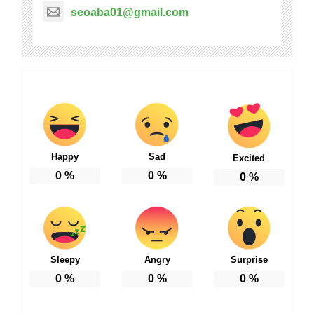
seoaba01@gmail.com
Happy
Sad
Excited
0
%
0
%
0
%
Sleepy
Angry
Surprise
0
%
0
%
0
%