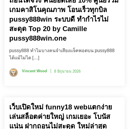
ถอนได้จริง คืนยอดเสีย 10% ศูนย์รวม
เกมคาสิโนคุณภาพ โอนเร็วทุกบิล
pussy888win ระบบดี ทำกำไรไม่
สะดุด Top 20 by Camille
pussy888win.one
pussy888 ทำไมบางคนจำเสียงแจ็คพอตบน pussy888
ได้แม้ไม่ได […]
Vincent Wood
8 มิถุนายน 2026
เว็บเปิดใหม่ funny18 webแตกง่าย
เล่นสล็อตค่ายใหญ่ เกมเยอะ โบนัส
แน่น ฝากถอนไม่สะดุด ใหม่ล่าสุด