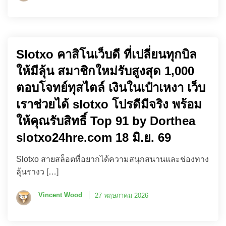
Slotxo คาสิโนเว็บดี ที่เปลี่ยนทุกบิล
ให้มีลุ้น สมาชิกใหม่รับสูงสุด 1,000
ตอบโจทย์ทุสไตล์ เงินในเป๋าเหงา เว็บ
เราช่วยได้ slotxo โปรดีมีจริง พร้อม
ให้คุณรับสิทธิ์ Top 91 by Dorthea
slotxo24hre.com 18 มิ.ย. 69
Slotxo สายสล็อตที่อยากได้ความสนุกสนานและช่องทาง
ลุ้นรางว […]
Vincent Wood
27 พฤษภาคม 2026