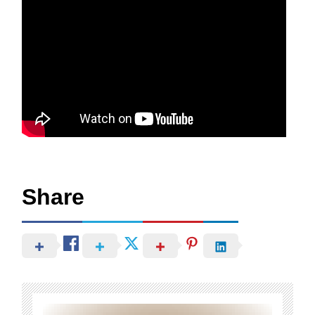
Share