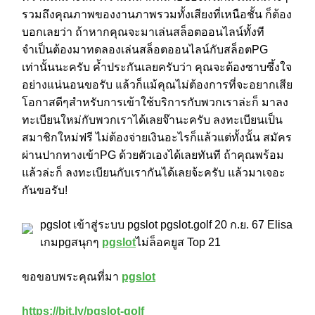
รวมถึงคุณภาพของงานภาพรวมทั้งเสียงที่เหนือชั้น ก็ต้อง
บอกเลยว่า ถ้าหากคุณจะมาเล่นสล็อตออนไลน์ทั้งที
จำเป็นต้องมาทดลองเล่นสล็อตออนไลน์กับสล็อตPG
เท่านั้นนะครับ ค้ำประกันเลยครับว่า คุณจะต้องซาบซึ้งใจ
อย่างแน่นอนขอรับ แล้วก็แม้คุณไม่ต้องการที่จะอยากเสีย
โอกาสดีๆสำหรับการเข้าใช้บริการกับพวกเราล่ะก็ มาลง
ทะเบียนใหม่กับพวกเราได้เลยจ๊านะครับ ลงทะเบียนเป็น
สมาชิกใหม่ฟรี ไม่ต้องจ่ายเงินอะไรก็แล้วแต่ทั้งนั้น สมัคร
ผ่านปากทางเข้าPG ด้วยตัวเองได้เลยทันที ถ้าคุณพร้อม
แล้วล่ะก็ ลงทะเบียนกับเรากันได้เลยจ้ะครับ แล้วมาเจอะ
กันขอรับ!
pgslot เข้าสู่ระบบ pgslot pgslot.golf 20 ก.ย. 67 Elisa
เกมpgสนุกๆ
pgslot
ไม่ล็อคยูส Top 21
ขอขอบพระคุณที่มา
pgslot
https://bit.ly/pgslot-golf