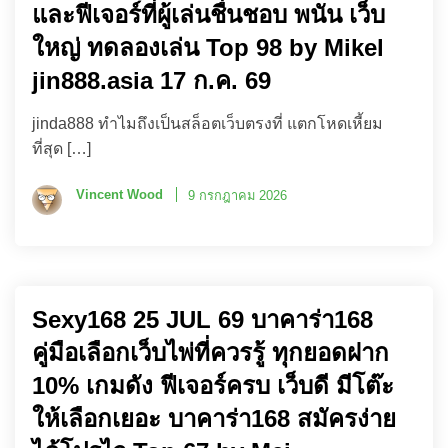
และฟีเจอร์ที่ผู้เล่นชื่นชอบ พนัน เว็บ
ใหญ่ ทดลองเล่น Top 98 by Mikel
jin888.asia 17 ก.ค. 69
jinda888 ทำไมถึงเป็นสล็อตเว็บตรงที่ แตกโหดเหี้ยม
ที่สุด […]
Vincent Wood
9 กรกฎาคม 2026
Sexy168 25 JUL 69 บาคาร่า168
คู่มือเลือกเว็บไพ่ที่ควรรู้ ทุกยอดฝาก
10% เกมดัง ฟีเจอร์ครบ เว็บดี มีโต๊ะ
ให้เลือกเยอะ บาคาร่า168 สมัครง่าย