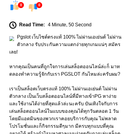
0
0
Read Time:
4 Minute, 50 Second
Pgslot เว็บไซต์ตรงแท้ 100% ไม่ผ่านเอเย่นต์ ไม่ผ่าน
ตัวกลาง รับประกันความแตกง่ายทุกเกมแน่ๆ สมัคร
เลย!
หากคุณเป็นคนที่ถูกใจการเล่นสล็อตออนไลน์ล่ะก็ มาท
ดลองทำความรู้จักกับเรา PGSLOT กันไหมล่ะครับผม?
เราเป็นสล็อตเว็บตรงแท้ 100% ไม่ผ่านเอเย่นต์ ไม่ผ่าน
ตัวกลาง เป็นเว็บสล็อตออนไลน์ที่มีทางเข้าPG หาง่าย
และใช้งานได้ง่ายที่สุดแล้วล่ะนะครับ บันเทิงใจกับการ
เล่นสล็อตออนไลน์ในแบบของคุณได้ทุกวันตลอด 1 วัน
โดยมีแอดมินของพวกเราคอยบริการกับคุณ ไม่พลาด
โปรโมชั่นและก็กิจกรรมดีๆมาก มีครบทุกแบบที่คุณ
อยากได้ สร้างกำไรมหาศาลแบบง่ายๆกับการเล่นสล็อต