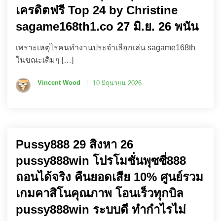
เครดิตฟรี Top 24 by Christine
sagame168th1.co 27 มิ.ย. 26 พนัน
เพราะเหตุไรคนทำงานประจำเลือกเล่น sagame168th
ในขณะเดิมๆ […]
Vincent Wood
10 มิถุนายน 2026
Pussy888 29 สิงหา 26
pussy888win โปรโมชั่นพุซซี่888
ถอนได้จริง คืนยอดเสีย 10% ศูนย์รวม
เกมคาสิโนคุณภาพ โอนเร็วทุกบิล
pussy888win ระบบดี ทำกำไรไม่