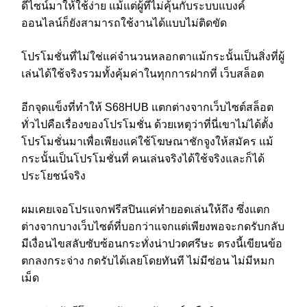
ดีไซน์มาให้ใช้ง่าย แม้แต่ผู้ที่ไม่คุ้นกับระบบแบงค์
ออนไลน์ก็ยังสามารถใช้งานได้แบบไม่ติดขัด
โปรโมชั่นที่ไม่ใช่แค่จำนวนหลอกตาแม้กระนั้นเป็นสิ่งที่ผู้
เล่นได้ใช้จริงรวมทั้งคุ้มค่าในทุกการฝากที่ เว็บสล็อต
อีกจุดแข็งที่ทำให้ S68HUB แตกต่างจากเว็บไซต์สล็อต
ทั่วไปคือเรื่องของโปรโมชั่น ด้วยเหตุว่าที่นี่เขาไม่ได้ตั้ง
โปรโมชั่นมาเพื่อเพียงแค่ใช้โฆษณาชักจูงให้สมัคร แม้
กระนั้นเป็นโปรโมชั่นที่ คนเล่นจริงได้ใช้จริงและก็ได้
ประโยชน์จริง
ผมเคยเจอโปรแจกฟรีสปินแค่ทำยอดเล่นให้ถึง ซึ่งแตก
ต่างจากบางเว็บไซต์ที่บอกว่าแจกแต่เพียงพอจะกดรับกลับ
มีเงื่อนไขสลับซับซ้อนกระทั่งน่าปวดศรีษะ ตรงนี้เขียนข้อ
ตกลงกระจ่าง กดรับได้เลยโดยทันที ไม่มีซ่อน ไม่มีหมก
เม็ด