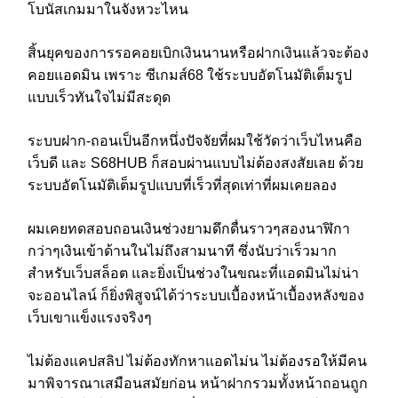
โบนัสเกมมาในจังหวะไหน
สิ้นยุคของการรอคอยเบิกเงินนานหรือฝากเงินแล้วจะต้อง
คอยแอดมิน เพราะ ซีเกมส์68 ใช้ระบบอัตโนมัติเต็มรูป
แบบเร็วทันใจไม่มีสะดุด
ระบบฝาก-ถอนเป็นอีกหนึ่งปัจจัยที่ผมใช้วัดว่าเว็บไหนคือ
เว็บดี และ S68HUB ก็สอบผ่านแบบไม่ต้องสงสัยเลย ด้วย
ระบบอัตโนมัติเต็มรูปแบบที่เร็วที่สุดเท่าที่ผมเคยลอง
ผมเคยทดสอบถอนเงินช่วงยามดึกดื่นราวๆสองนาฬิกา
กว่าๆเงินเข้าด้านในไม่ถึงสามนาที ซึ่งนับว่าเร็วมาก
สำหรับเว็บสล็อต และยิ่งเป็นช่วงในขณะที่แอดมินไม่น่า
จะออนไลน์ ก็ยิ่งพิสูจน์ได้ว่าระบบเบื้องหน้าเบื้องหลังของ
เว็บเขาแข็งแรงจริงๆ
ไม่ต้องแคปสลิป ไม่ต้องทักหาแอดไม่น ไม่ต้องรอให้มีคน
มาพิจารณาเสมือนสมัยก่อน หน้าฝากรวมทั้งหน้าถอนถูก