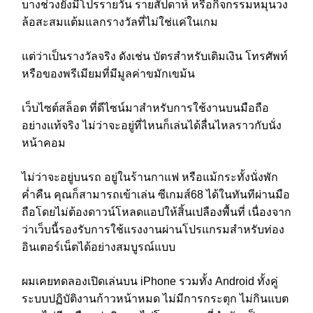
บางช่วงยังมีโปรรายวัน รายสัปดาห์ หรือกิจกรรมหมุนวง
ล้อสะสมแต้มแลกรางวัลที่ไม่ใช่แค่ในเกม
แต่ว่าเป็นรางวัลจริง ดังเช่น บัตรสำหรับเติมเงิน โทรศัพท์
หรือของพรีเมียมที่มีมูลค่าขมักเขม้น
เว็บไซต์สล็อต ที่ดีไซน์มาสำหรับการใช้งานบนมือถือ
อย่างแท้จริง ไม่ว่าจะอยู่ที่ไหนก็เล่นได้ลื่นไหลราวกับนั่ง
หน้าคอม
ไม่ว่าจะอยู่บนรถ อยู่ในร้านกาแฟ หรือแม้กระทั้งนั่งพัก
ค่ำคืน คุณก็สามารถเข้าเล่น ซีเกมส์68 ได้ในทันทีผ่านมือ
ถือโดยไม่ต้องดาวน์โหลดแอปให้สิ้นเปลืองพื้นที่ เนื่องจาก
ว่าเว็บนี้รองรับการใช้แรงงานผ่านโปรแกรมสำหรับท่อง
อินเตอร์เน็ตได้อย่างสมบูรณ์แบบ
ผมเคยทดลองเปิดเล่นบน iPhone รวมทั้ง Android ทั้งคู่
ระบบปฏิบัติงานก้าวหน้าหมด ไม่มีการกระตุก ไม่กินแบต