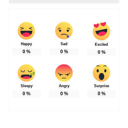
Happy
Sad
Excited
0
%
0
%
0
%
Sleepy
Angry
Surprise
0
%
0
%
0
%