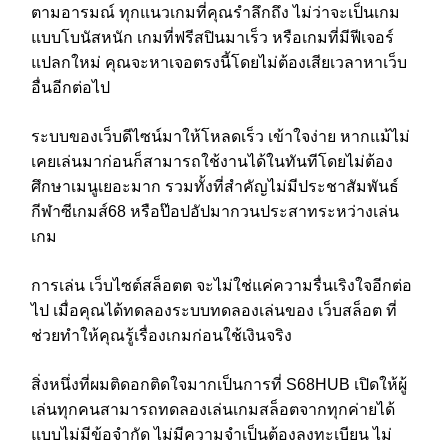
ตามอารมณ์ ทุกแนวเกมที่คุณรำลึกถึง ไม่ว่าจะเป็นเกม
แบบโบนัสหนัก เกมที่ฟรีสปินมาเร็ว หรือเกมที่มีฟีเจอร์
แปลกใหม่ คุณจะหาเจอตรงนี้โดยไม่ต้องเสียเวลาหาเว็บ
อื่นอีกต่อไป
ระบบของเว็บดีไซน์มาให้โหลดเร็ว เข้าใจง่าย หากแม้ไม่
เคยเล่นมาก่อนก็สามารถใช้งานได้ในทันทีโดยไม่ต้อง
ศึกษาเมนูเยอะมาก รวมทั้งที่สำคัญไม่มีประชาสัมพันธ์
กีฬาซีเกมส์68 หรือป๊อปอัปมากวนประสาทระหว่างเล่น
เกม
การเล่น เว็บไซต์สล็อตต จะไม่ใช่แค่ความรื่นเริงใจอีกต่อ
ไป เมื่อคุณได้ทดลองระบบทดลองเล่นของ เว็บสล็อต ที่
ช่วยทำให้คุณรู้เรื่องเกมก่อนใช้เงินจริง
สิ่งหนึ่งที่ผมติดอกติดใจมากเป็นการที่ S68HUB เปิดให้ผู้
เล่นทุกคนสามารถทดลองเล่นเกมสล็อตจากทุกค่ายได้
แบบไม่มีข้อจำกัด ไม่มีความจำเป็นต้องลงทะเบียน ไม่