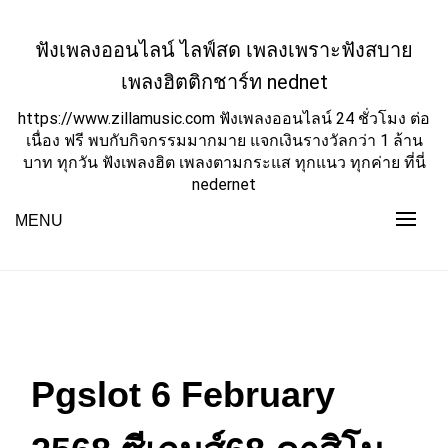
Skip
to
ฟังเพลงออนไลน์ ไลฟ์สด เพลงเพราะฟังสบาย
content
เพลงฮิตติกชาร์ท nednet
https://www.zillamusic.com ฟังเพลงออนไลน์ 24 ชั่วโมง ต่อ
เนื่อง ฟรี พบกับกิจกรรมมากมาย แจกเงินรางวัลกว่า 1 ล้าน
บาท ทุกวัน ฟังเพลงฮิต เพลงตามกระแส ทุกแนว ทุกค่าย ที่นี่
nedernet
MENU
Pgslot 6 February