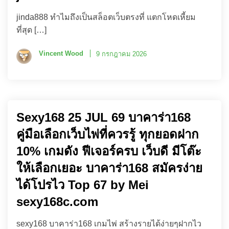
jinda888 ทำไมถึงเป็นสล็อตเว็บตรงที่ แตกโหดเหี้ยม
ที่สุด […]
Vincent Wood
9 กรกฎาคม 2026
Sexy168 25 JUL 69 บาคาร่า168
คู่มือเลือกเว็บไพ่ที่ควรรู้ ทุกยอดฝาก
10% เกมดัง ฟีเจอร์ครบ เว็บดี มีโต๊ะ
ให้เลือกเยอะ บาคาร่า168 สมัครง่าย
ได้โปรไว Top 67 by Mei
sexy168c.com
sexy168 บาคาร่า168 เกมไพ่ สร้างรายได้ง่ายๆฝากไว