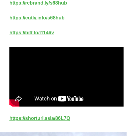
https://rebrand.ly/s68hub
https://cutly.info/s68hub
https://bitt.to/l1146v
https://shorturl.asia/86L7Q