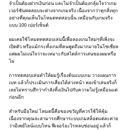
จำเป็นต้องฝากเงินก่อน และไม่จำเป็นต้องกลุ้มใจว่าเกม
เวอร์ชันทดสอบจะต่างจากเกมจริง เนื่องจากว่าทุกสิ่งทุก
อย่างที่คุณเห็นในโหมดทดสอบนั้น เหมือนกับเกมจริง
แบบ 100 เปอร์เซ็นต์
ผมเคยใช้โหมดทดสอบเล่นนี้เพื่อลองเกมใหม่ๆที่เพิ่งจะ
เปิดตัว หรือแม้กระทั้งเกมที่คนพูดถึงมากมายในโซเชียล
แต่ผมไม่แน่ใจว่าจะเหมาะกับสไตล์การเล่นของผมหรือ
ไม่
การทดสอบเล่นทำให้ผมรู้เรื่องต้นแบบเกม วางแผนการ
เบท แล้วก็ประเมินการเสี่ยงได้ล่วงหน้า พอเข้าเล่นจริงก็
เลยไม่ทราบสึกว่ากำลังทิ้งเงินไปกับความไม่รู้เหมือนแต่
ก่อนอีก
สำหรับมือใหม่ โหมดนี้คือของขวัญที่ควรใช้ให้คุ้ม
เนื่องจากคุณจะสามารถศึกษาระบบเกมสล็อตแต่ละค่าย
ว่ามีเพย์ไลน์แบบไหน ฟีเจอร์อะไรหลบซ่อนอยู่ แล้วก็