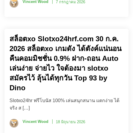
Vincent Wood
7 กรกฎาคม 2026
สล็อตxo Slotxo24hrf.com 30 ก.ค.
2026 สล็อตxo เกมดัง ได้ตังค์แน่นอน
คืนคอมมิชชั่น 0.9% ฝาก-ถอน Auto
เล่นง่าย จ่ายไว ใจต้องมา slotxo
สมัครไว้ ลุ้นได้ทุกวัน Top 93 by
Dino
Slotxo24hr ฟรีโบนัส 100% เล่นสนุกสนาน แตกง่าย ได้
จริง ส […]
Vincent Wood
18 มิถุนายน 2026