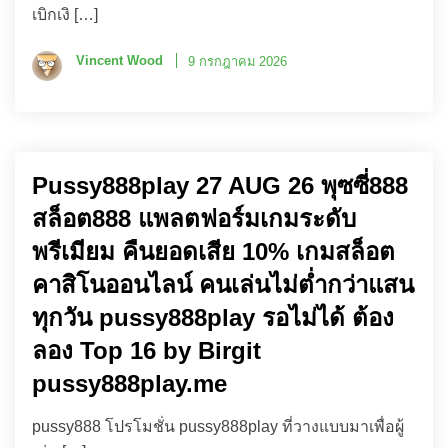
เบิกเงิ […]
Vincent Wood
9 กรกฎาคม 2026
Pussy888play 27 AUG 26 พุซซี่888
สล็อต888 แพลตฟอร์มเกมระดับ
พรีเมียม คืนยอดเสีย 10% เกมสล็อต
คาสิโนออนไลน์ คนเล่นไม่ต่ำกว่าแสน
ทุกวัน pussy888play รอไม่ได้ ต้อง
ลอง Top 16 by Birgit
pussy888play.me
pussy888 โปรโมชั่น pussy888play ที่วางแบบมาเพื่อผู้