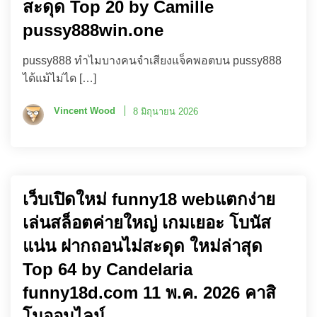
สะดุด Top 20 by Camille
pussy888win.one
pussy888 ทำไมบางคนจำเสียงแจ็คพอตบน pussy888
ได้แม้ไม่ได […]
Vincent Wood
8 มิถุนายน 2026
เว็บเปิดใหม่ funny18 webแตกง่าย
เล่นสล็อตค่ายใหญ่ เกมเยอะ โบนัส
แน่น ฝากถอนไม่สะดุด ใหม่ล่าสุด
Top 64 by Candelaria
funny18d.com 11 พ.ค. 2026 คาสิ
โนออนไลน์