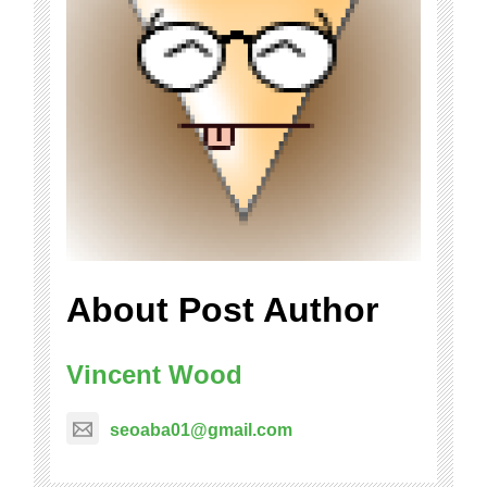
About Post Author
Vincent Wood
seoaba01@gmail.com