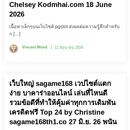
Chelsey Kodmhai.com 18 June
2026
เนื้อหาเล็กๆบนเว็บไซต์ pgslot ส่งผลต่อความรู้สึกสำหรับ
ก […]
Vincent Wood
12 มิถุนายน 2026
เว็บใหญ่ sagame168 เวปไซต์แตก
ง่าย บาคาร่าออนไลน์ เล่นที่ไหนดี
รวมข้อดีที่ทำให้คุ้มค่าทุกการเดิมพัน
เครดิตฟรี Top 24 by Christine
sagame168th1.co 27 มิ.ย. 26 พนัน