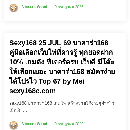
Vincent Wood
9 กรกฎาคม 2026
Sexy168 25 JUL 69 บาคาร่า168
คู่มือเลือกเว็บไพ่ที่ควรรู้ ทุกยอดฝาก
10% เกมดัง ฟีเจอร์ครบ เว็บดี มีโต๊ะ
ให้เลือกเยอะ บาคาร่า168 สมัครง่าย
ได้โปรไว Top 67 by Mei
sexy168c.com
sexy168 บาคาร่า168 เกมไพ่ สร้างรายได้ง่ายๆฝากไว
เบิกเงิ […]
Vincent Wood
9 กรกฎาคม 2026