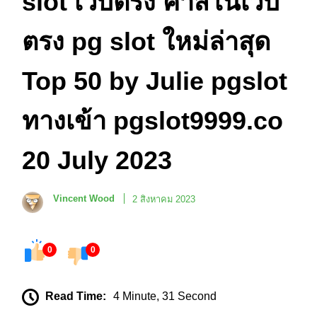
slot เว็บตรง คาสิโนเว็บ
ตรง pg slot ใหม่ล่าสุด
Top 50 by Julie pgslot
ทางเข้า pgslot9999.co
20 July 2023
Vincent Wood
2 สิงหาคม 2023
0
0
Read Time:
4 Minute, 31 Second