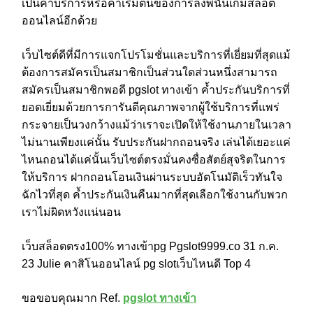
เป็นค่าบริการหรือค่าเริ่มต้นของการลงพนันเกมสล็อต
ออนไลน์อีกด้วย
เว็บไซต์ดีที่มีการแจกโปรโมชั่นและบริการที่เยี่ยมที่สุดแม้
ต้องการสมัครเป็นสมาชิกเป็นส่วนใดส่วนหนึ่งสามารถ
สมัครเป็นสมาชิกพอดี pgslot ทางเข้า ค้ำประกันบริการที่
ยอดเยี่ยมด้วยการการันตีคุณภาพจากผู้ใช้บริการที่แพร่
กระจายเป็นวงกว้างแม้ว่าเราจะเปิดให้ใช้งานภายในเวลา
ไม่นานเพียงแค่นั้น รับประกันฝากถอนจริง เล่นได้เยอะแค่
ไหนถอนได้แค่นั้นเว็บไซต์ตรงมั่นคงซื่อสัตย์สุจริตในการ
ให้บริการ ฝากถอนโอนเงินผ่านระบบอัตโนมัติเร็วทันใจ
ฉักไวที่สุด ค้ำประกันเงินคืนมากที่สุดเลือกใช้งานกับพวก
เราไม่ผิดหวังแน่นอน
เว็บสล็อตตรง100% ทางเข้าpg Pgslot9999.co 31 ก.ค.
23 Julie คาสิโนออนไลน์ pg slotเว็บไหนดี Top 4
ขอขอบคุณมาก Ref.
pgslot ทางเข้า