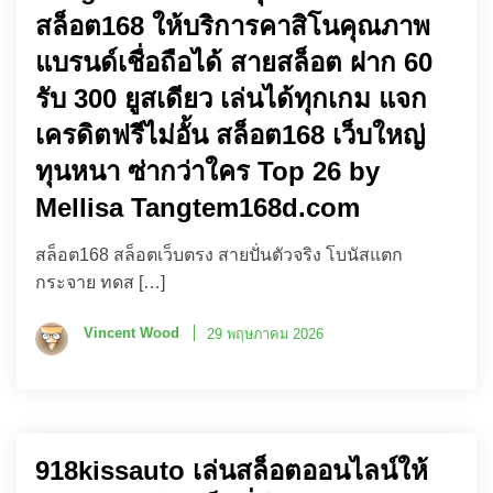
สล็อต168 ให้บริการคาสิโนคุณภาพ
แบรนด์เชื่อถือได้ สายสล็อต ฝาก 60
รับ 300 ยูสเดียว เล่นได้ทุกเกม แจก
เครดิตฟรีไม่อั้น สล็อต168 เว็บใหญ่
ทุนหนา ซ่ากว่าใคร Top 26 by
Mellisa Tangtem168d.com
สล็อต168 สล็อตเว็บตรง สายปั่นตัวจริง โบนัสแตก
กระจาย ทดส […]
Vincent Wood
29 พฤษภาคม 2026
918kissauto เล่นสล็อตออนไลน์ให้