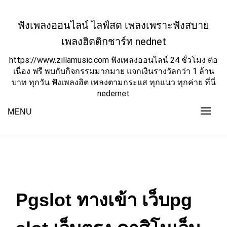
Skip
to
ฟังเพลงออนไลน์ ไลฟ์สด เพลงเพราะฟังสบาย
content
เพลงฮิตติกชาร์ท nednet
https://www.zillamusic.com ฟังเพลงออนไลน์ 24 ชั่วโมง ต่อ
เนื่อง ฟรี พบกับกิจกรรมมากมาย แจกเงินรางวัลกว่า 1 ล้าน
บาท ทุกวัน ฟังเพลงฮิต เพลงตามกระแส ทุกแนว ทุกค่าย ที่นี่
nedernet
MENU
Pgslot ทางเข้า เว็บpg