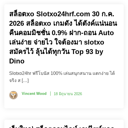
สล็อตxo Slotxo24hrf.com 30 ก.ค.
2026 สล็อตxo เกมดัง ได้ตังค์แน่นอน
คืนคอมมิชชั่น 0.9% ฝาก-ถอน Auto
เล่นง่าย จ่ายไว ใจต้องมา slotxo
สมัครไว้ ลุ้นได้ทุกวัน Top 93 by
Dino
Slotxo24hr ฟรีโบนัส 100% เล่นสนุกสนาน แตกง่าย ได้
จริง ส […]
Vincent Wood
18 มิถุนายน 2026