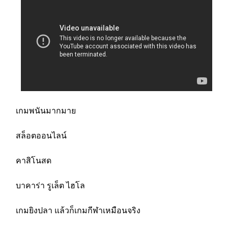
เกมพนันมากมาย
สล็อตออนไลน์
คาสิโนสด
บาคาร่า รูเล็ต ไฮโล
เกมยิงปลา แล้วก็เกมกีฬาเหมือนจริง