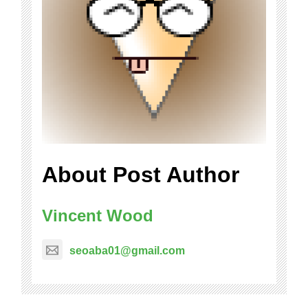
About Post Author
Vincent Wood
seoaba01@gmail.com