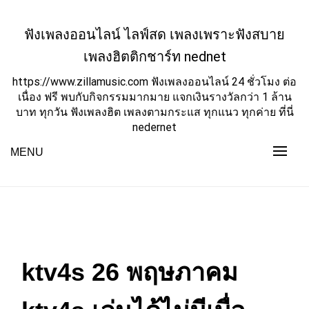
Skip
to
ฟังเพลงออนไลน์ ไลฟ์สด เพลงเพราะฟังสบาย
content
เพลงฮิตติกชาร์ท nednet
https://www.zillamusic.com ฟังเพลงออนไลน์ 24 ชั่วโมง ต่อ
เนื่อง ฟรี พบกับกิจกรรมมากมาย แจกเงินรางวัลกว่า 1 ล้าน
บาท ทุกวัน ฟังเพลงฮิต เพลงตามกระแส ทุกแนว ทุกค่าย ที่นี่
nedernet
MENU
ktv4s 26 พฤษภาคม