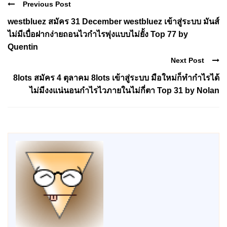
Previous Post
westbluez สมัคร 31 December westbluez เข้าสู่ระบบ มันส์
ไม่มีเบื่อฝากง่ายถอนไวกำไรพุ่งแบบไม่ยั้ง Top 77 by
Quentin
Next Post
8lots สมัคร 4 ตุลาคม 8lots เข้าสู่ระบบ มือใหม่ก็ทำกำไรได้
ไม่มีงงแน่นอนกำไรไวภายในไม่กี่ตา Top 31 by Nolan