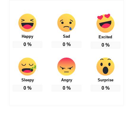
Happy
Sad
Excited
0
%
0
%
0
%
Sleepy
Angry
Surprise
0
%
0
%
0
%