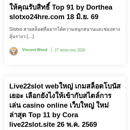
ให้คุณรับสิทธิ์ Top 91 by Dorthea
slotxo24hre.com 18 มิ.ย. 69
Slotxo สายสล็อตที่อยากได้ความสนุกสนานและช่องทาง
ลุ้นรางว […]
Vincent Wood
27 พฤษภาคม 2026
Live22slot webใหญ่ เกมสล็อตโบนัส
เยอะ เลือกยังไงให้เข้ากับสไตล์การ
เล่น casino online เว็บใหญ่ ใหม่
ล่าสุด Top 11 by Cora
live22slot.site 26 พ.ค. 2569