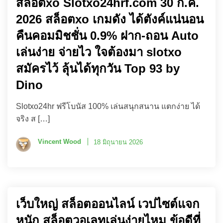
สล็อตxo Slotxo24hrf.com 30 ก.ค.
2026 สล็อตxo เกมดัง ได้ตังค์แน่นอน
คืนคอมมิชชั่น 0.9% ฝาก-ถอน Auto
เล่นง่าย จ่ายไว ใจต้องมา slotxo
สมัครไว้ ลุ้นได้ทุกวัน Top 93 by
Dino
Slotxo24hr ฟรีโบนัส 100% เล่นสนุกสนาน แตกง่าย ได้
จริง ส […]
Vincent Wood
18 มิถุนายน 2026
เว็บใหญ่ สล็อตออนไลน์ เวปไซต์แจก
หนัก สล็อตวอเลทเล่นง่ายไหม ข้อดีที่