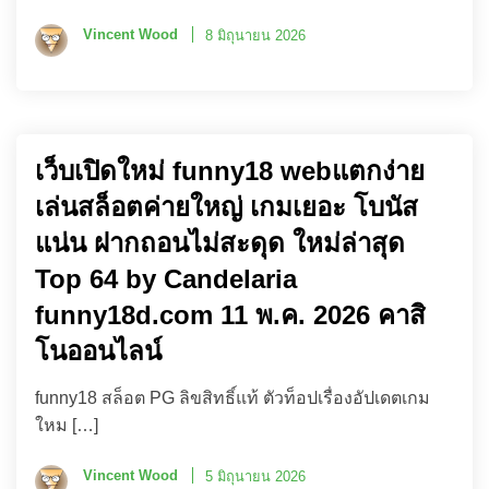
Vincent Wood
8 มิถุนายน 2026
เว็บเปิดใหม่ funny18 webแตกง่าย
เล่นสล็อตค่ายใหญ่ เกมเยอะ โบนัส
แน่น ฝากถอนไม่สะดุด ใหม่ล่าสุด
Top 64 by Candelaria
funny18d.com 11 พ.ค. 2026 คาสิ
โนออนไลน์
funny18 สล็อต PG ลิขสิทธิ์แท้ ตัวท็อปเรื่องอัปเดตเกม
ใหม […]
Vincent Wood
5 มิถุนายน 2026