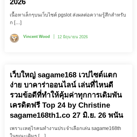
2026
เนื้อหาเล็กๆบนเว็บไซต์ pgslot ส่งผลต่อความรู้สึกสำหรับ
ก […]
Vincent Wood
12 มิถุนายน 2026
เว็บใหญ่ sagame168 เวปไซต์แตก
ง่าย บาคาร่าออนไลน์ เล่นที่ไหนดี
รวมข้อดีที่ทำให้คุ้มค่าทุกการเดิมพัน
เครดิตฟรี Top 24 by Christine
sagame168th1.co 27 มิ.ย. 26 พนัน
เพราะเหตุไรคนทำงานประจำเลือกเล่น sagame168th
ในขณะเดิมๆ […]