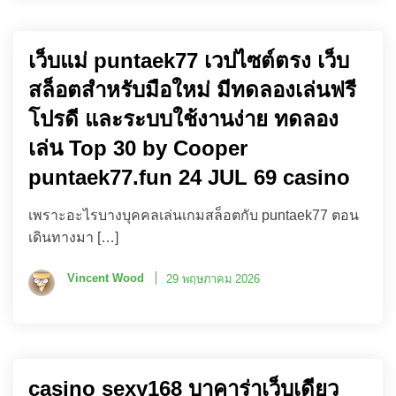
เว็บแม่ puntaek77 เวปไซต์ตรง เว็บ
สล็อตสำหรับมือใหม่ มีทดลองเล่นฟรี
โปรดี และระบบใช้งานง่าย ทดลอง
เล่น Top 30 by Cooper
puntaek77.fun 24 JUL 69 casino
เพราะอะไรบางบุคคลเล่นเกมสล็อตกับ puntaek77 ตอน
เดินทางมา […]
Vincent Wood
29 พฤษภาคม 2026
casino sexy168 บาคาร่าเว็บเดียว