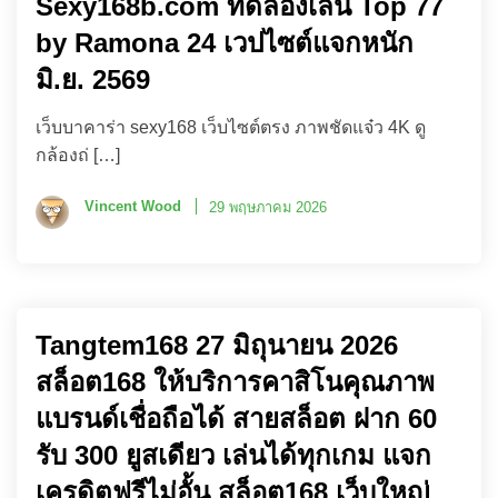
Sexy168b.com ทดลองเล่น Top 77
by Ramona 24 เวปไซต์แจกหนัก
มิ.ย. 2569
เว็บบาคาร่า sexy168 เว็บไซต์ตรง ภาพชัดแจ๋ว 4K ดู
กล้องถ่ […]
Vincent Wood
29 พฤษภาคม 2026
Tangtem168 27 มิถุนายน 2026
สล็อต168 ให้บริการคาสิโนคุณภาพ
แบรนด์เชื่อถือได้ สายสล็อต ฝาก 60
รับ 300 ยูสเดียว เล่นได้ทุกเกม แจก
เครดิตฟรีไม่อั้น สล็อต168 เว็บใหญ่