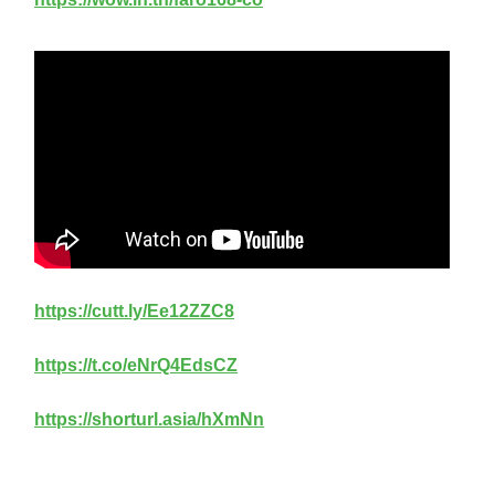
https://cutt.ly/Ee12ZZC8
https://t.co/eNrQ4EdsCZ
https://shorturl.asia/hXmNn