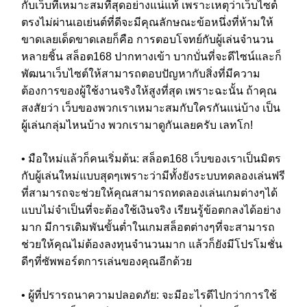
กับเว็บที่เหมาะสมที่สุดอย่างแน่แท้ เพราะเหตุว่าเว็บไซต์
ตรงไม่ผ่านเอเย่นต์ที่ดีจะมีคุณลักษณะข้อหนึ่งที่ห้ามให้
ขาดเลยเด็ดขาดเลยก็คือ การตอบโจทย์กับผู้เล่นจำนวน
หลายชิ้น สล็อต168 ปากทางเข้า บากบั่นที่จะดีไซน์และก็
พัฒนาเว็บไซต์ให้สามารถตอบปัญหากับสิ่งที่มีความ
ต้องการของผู้ใช้งานจริงให้สูงที่สุด เพราะฉะนั้น ถ้าคุณ
สงสัยว่า เว็บของพวกเราเหมาะสมกับใครกันแน่บ้าง เป็น
ผู้เล่นกลุ่มไหนบ้าง พวกเรามาดูกันเลยครับ เลทโก!
• มือใหม่แล้วก็คนเริ่มต้น: สล็อต168 เว็บของเราเป็นมิตร
กับผู้เล่นใหม่แบบสุดๆเพราะว่ามีทั้งยังระบบทดลองเล่นฟรี
ที่สามารถจะช่วยให้คุณสามารถทดลองเล่นเกมต่างๆได้
แบบไม่จำเป็นที่จะต้องใช้เงินจริง เรียนรู้ข้อตกลงได้อย่าง
มาก มีการเดิมพันขั้นต่ำในเกมสล็อตต่างๆที่จะสามารถ
ช่วยให้คุณไม่ต้องลงทุนจำนวนมาก แล้วก็ยังมีโปรโมชั่น
ดีๆที่ซัพพอร์ตการเล่นของคุณอีกด้วย
• ผู้ที่ปรารถนาความปลอดภัย: จะมีอะไรดีไปกว่าการใช้