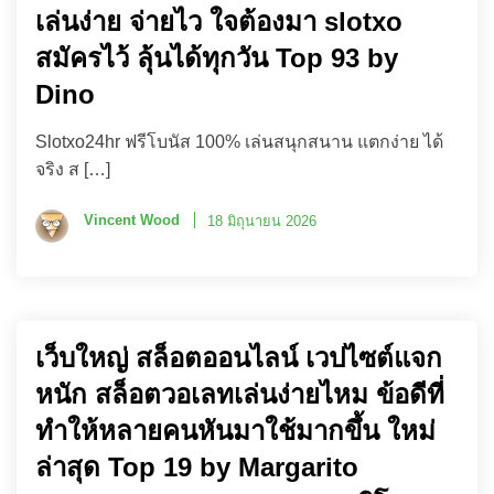
เล่นง่าย จ่ายไว ใจต้องมา slotxo
สมัครไว้ ลุ้นได้ทุกวัน Top 93 by
Dino
Slotxo24hr ฟรีโบนัส 100% เล่นสนุกสนาน แตกง่าย ได้
จริง ส […]
Vincent Wood
18 มิถุนายน 2026
เว็บใหญ่ สล็อตออนไลน์ เวปไซต์แจก
หนัก สล็อตวอเลทเล่นง่ายไหม ข้อดีที่
ทำให้หลายคนหันมาใช้มากขึ้น ใหม่
ล่าสุด Top 19 by Margarito