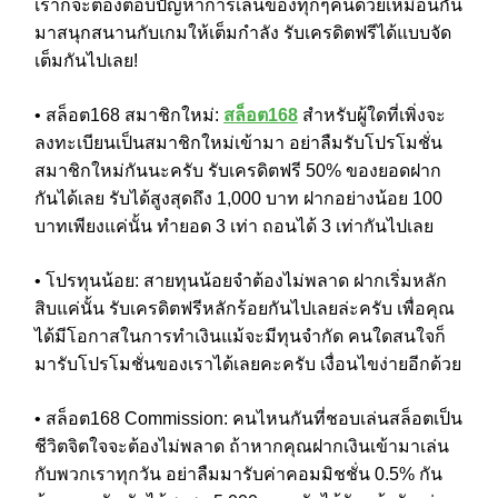
เราก็จะต้องตอบปัญหาการเล่นของทุกๆคนด้วยเหมือนกัน
มาสนุกสนานกับเกมให้เต็มกำลัง รับเครดิตฟรีได้แบบจัด
เต็มกันไปเลย!
• สล็อต168 สมาชิกใหม่:
สล็อต168
สำหรับผู้ใดที่เพิ่งจะ
ลงทะเบียนเป็นสมาชิกใหม่เข้ามา อย่าลืมรับโปรโมชั่น
สมาชิกใหม่กันนะครับ รับเครดิตฟรี 50% ของยอดฝาก
กันได้เลย รับได้สูงสุดถึง 1,000 บาท ฝากอย่างน้อย 100
บาทเพียงแค่นั้น ทำยอด 3 เท่า ถอนได้ 3 เท่ากันไปเลย
• โปรทุนน้อย: สายทุนน้อยจำต้องไม่พลาด ฝากเริ่มหลัก
สิบแค่นั้น รับเครดิตฟรีหลักร้อยกันไปเลยล่ะครับ เพื่อคุณ
ได้มีโอกาสในการทำเงินแม้จะมีทุนจำกัด คนใดสนใจก็
มารับโปรโมชั่นของเราได้เลยคะครับ เงื่อนไขง่ายอีกด้วย
• สล็อต168 Commission: คนไหนกันที่ชอบเล่นสล็อตเป็น
ชีวิตจิตใจจะต้องไม่พลาด ถ้าหากคุณฝากเงินเข้ามาเล่น
กับพวกเราทุกวัน อย่าลืมมารับค่าคอมมิชชั่น 0.5% กัน