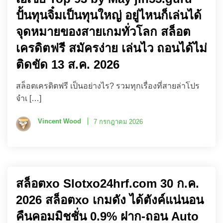
ปั้นทุนจิ๋มเป็นทุนใหญ่ อยู่ไหนก็เล่นได้
จุดหมายของสายเกมทั่วโลก สล็อต
เครดิตฟรี สมัครง่าย เล่นไว ถอนได้ไม่
ติดขัด 13 ส.ค. 2026
สล็อตเครดิตฟรี เป็นอย่างไร? รวมทุกเรื่องที่สายล่าโปร
จำเ […]
Vincent Wood
7 กรกฎาคม 2026
สล็อตxo Slotxo24hrf.com 30 ก.ค.
2026 สล็อตxo เกมดัง ได้ตังค์แน่นอน
คืนคอมมิชชั่น 0.9% ฝาก-ถอน Auto