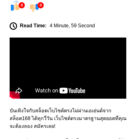
0
0
Read Time:
4 Minute, 59 Second
บันเทิงใจกับสล็อตเว็บไซต์ตรงไม่ผ่านเอเย่นต์จาก
สล็อต168 ได้ทุกวี่วัน เว็บไซต์ตรงมาตรฐานสุดยอดที่คุณ
จะต้องลอง สมัครเลย!