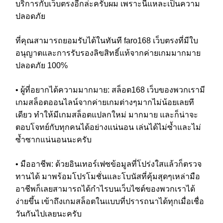
บริการกับเว็บตรงอีกล่ะครับผม เพราะนี่แหละเป็นความ
ปลอดภัย
ที่คุณสามารถยอมรับได้ในทันที faro168 เว็บตรงที่มีใบ
อนุญาตและการรับรองลิขสิทธิ์แท้จากค่ายเกมมากมาย
ปลอดภัย 100%
• ผู้ที่อยากได้ความมากมาย: สล็อต168 เว็บของพวกเรามี
เกมสล็อตออนไลน์จากค่ายเกมต่างๆมากไม่น้อยเลยที
เดียว ทำให้มีเกมสล็อตแปลกใหม่ มากมาย และก็น่าจะ
ตอบโจทย์กับทุกคนได้อย่างแน่นอน เล่นได้ไม่ซ้ำและไม่
ซ้ำซากแน่นอนนะครับ
• มืออาชีพ: ด้วยอินเทอร์เฟซข้อมูลที่โปร่งใสแล้วก็ตรวจ
ทานได้ มาพร้อมโปรโมชั่นและโบนัสที่คุ้มสุดๆเหล่ามือ
อาชีพก็เลยสามารถได้กำไรบนเว็บไซต์ของพวกเราได้
ง่ายขึ้น เข้าถึงเกมสล็อตในแบบที่ปรารถนาได้ทุกเมื่อเชื่อ
วันกันไปเลยนะครับ