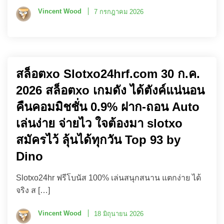
Vincent Wood
7 กรกฎาคม 2026
สล็อตxo Slotxo24hrf.com 30 ก.ค.
2026 สล็อตxo เกมดัง ได้ตังค์แน่นอน
คืนคอมมิชชั่น 0.9% ฝาก-ถอน Auto
เล่นง่าย จ่ายไว ใจต้องมา slotxo
สมัครไว้ ลุ้นได้ทุกวัน Top 93 by
Dino
Slotxo24hr ฟรีโบนัส 100% เล่นสนุกสนาน แตกง่าย ได้
จริง ส […]
Vincent Wood
18 มิถุนายน 2026