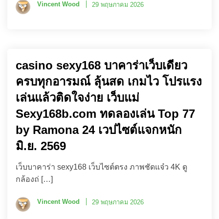
Vincent Wood
29 พฤษภาคม 2026
casino sexy168 บาคาร่าเว็บเดียว
ครบทุกอารมณ์ ลุ้นสด เกมไว โปรแรง
เล่นแล้วติดใจง่าย เว็บแม่
Sexy168b.com ทดลองเล่น Top 77
by Ramona 24 เวปไซต์แจกหนัก
มิ.ย. 2569
เว็บบาคาร่า sexy168 เว็บไซต์ตรง ภาพชัดแจ๋ว 4K ดู
กล้องถ่ […]
Vincent Wood
29 พฤษภาคม 2026