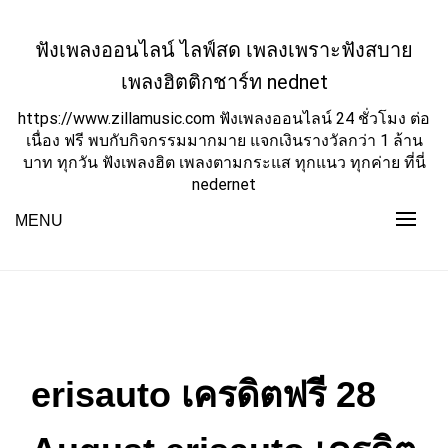
Skip
to
ฟังเพลงออนไลน์ ไลฟ์สด เพลงเพราะฟังสบาย
content
เพลงฮิตติกชาร์ท nednet
https://www.zillamusic.com ฟังเพลงออนไลน์ 24 ชั่วโมง ต่อ
เนื่อง ฟรี พบกับกิจกรรมมากมาย แจกเงินรางวัลกว่า 1 ล้าน
บาท ทุกวัน ฟังเพลงฮิต เพลงตามกระแส ทุกแนว ทุกค่าย ที่นี่
nedernet
MENU
erisauto เครดิตฟรี 28