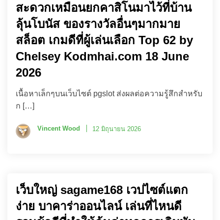
สะดวกเหมือนยกคาสิโนมาไว้ที่บ้าน
ลุ้นโบนัส ของรางวัลอื่นๆมากมาย
สล็อต เกมดีที่ผู้เล่นเลือก Top 62 by
Chelsey Kodmhai.com 18 June
2026
เนื้อหาเล็กๆบนเว็บไซต์ pgslot ส่งผลต่อความรู้สึกสำหรับ
ก […]
Vincent Wood
12 มิถุนายน 2026
เว็บใหญ่ sagame168 เวปไซต์แตก
ง่าย บาคาร่าออนไลน์ เล่นที่ไหนดี