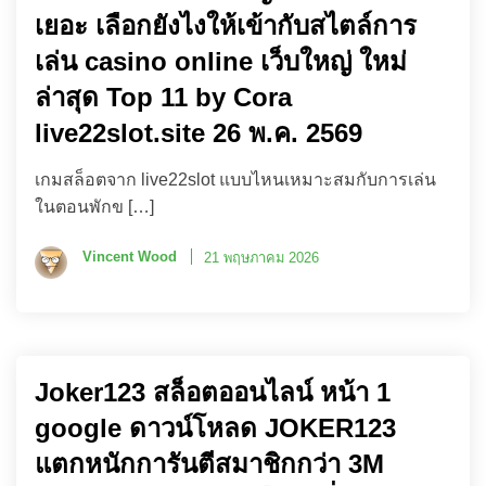
เยอะ เลือกยังไงให้เข้ากับสไตล์การ
เล่น casino online เว็บใหญ่ ใหม่
ล่าสุด Top 11 by Cora
live22slot.site 26 พ.ค. 2569
เกมสล็อตจาก live22slot แบบไหนเหมาะสมกับการเล่น
ในตอนพักข […]
Vincent Wood
21 พฤษภาคม 2026
Joker123 สล็อตออนไลน์ หน้า 1
google ดาวน์โหลด JOKER123
แตกหนักการันตีสมาชิกกว่า 3M