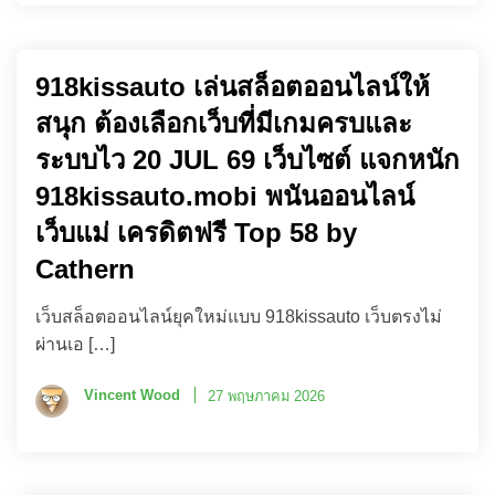
918kissauto เล่นสล็อตออนไลน์ให้
สนุก ต้องเลือกเว็บที่มีเกมครบและ
ระบบไว 20 JUL 69 เว็บไซต์ แจกหนัก
918kissauto.mobi พนันออนไลน์
เว็บแม่ เครดิตฟรี Top 58 by
Cathern
เว็บสล็อตออนไลน์ยุคใหม่แบบ 918kissauto เว็บตรงไม่
ผ่านเอ […]
Vincent Wood
27 พฤษภาคม 2026