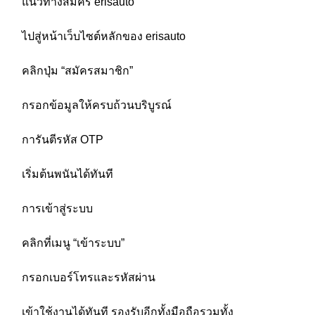
แนวทางสมัคร erisauto
ไปสู่หน้าเว็บไซต์หลักของ erisauto
คลิกปุ่ม “สมัครสมาชิก”
กรอกข้อมูลให้ครบถ้วนบริบูรณ์
การันตีรหัส OTP
เริ่มต้นพนันได้ทันที
การเข้าสู่ระบบ
คลิกที่เมนู “เข้าระบบ”
กรอกเบอร์โทรและรหัสผ่าน
เข้าใช้งานได้ทันที รองรับอีกทั้งมือถือรวมทั้ง