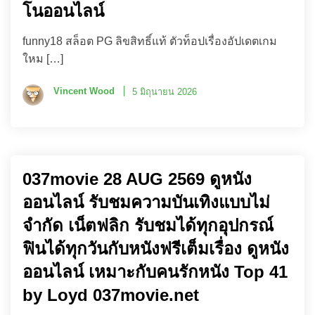
โนออนไลน์
funny18 สล็อต PG ลิขสิทธิ์แท้ ตัวท็อปเรื่องอัปเดตเกม
ใหม […]
Vincent Wood
5 มิถุนายน 2026
037movie 28 AUG 2569 ดูหนัง
ออนไลน์ รับชมความบันเทิงแบบไม่
จำกัด เน็ตฟลิก รับชมได้ทุกอุปกรณ์
ฟินได้ทุกวันกับหนังฟรีเต็มเรื่อง ดูหนัง
ออนไลน์ เหมาะกับคนรักหนัง Top 41
by Loyd 037movie.net