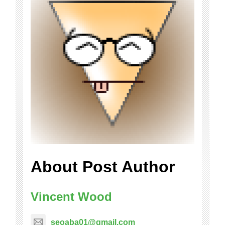
About Post Author
Vincent Wood
seoaba01@gmail.com