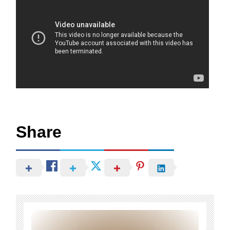
Share