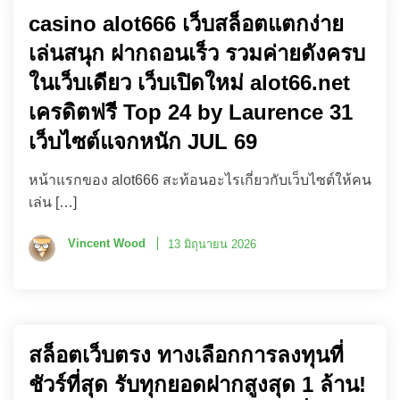
casino alot666 เว็บสล็อตแตกง่าย
เล่นสนุก ฝากถอนเร็ว รวมค่ายดังครบ
ในเว็บเดียว เว็บเปิดใหม่ alot66.net
เครดิตฟรี Top 24 by Laurence 31
เว็บไซต์แจกหนัก JUL 69
หน้าแรกของ alot666 สะท้อนอะไรเกี่ยวกับเว็บไซต์ให้คน
เล่น […]
Vincent Wood
13 มิถุนายน 2026
สล็อตเว็บตรง ทางเลือกการลงทุนที่
ชัวร์ที่สุด รับทุกยอดฝากสูงสุด 1 ล้าน!