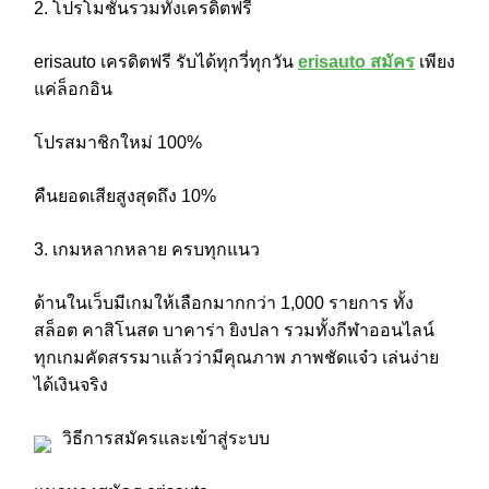
2. โปรโมชั่นรวมทั้งเครดิตฟรี
erisauto เครดิตฟรี รับได้ทุกวี่ทุกวัน
erisauto สมัคร
เพียง
แค่ล็อกอิน
โปรสมาชิกใหม่ 100%
คืนยอดเสียสูงสุดถึง 10%
3. เกมหลากหลาย ครบทุกแนว
ด้านในเว็บมีเกมให้เลือกมากกว่า 1,000 รายการ ทั้ง
สล็อต คาสิโนสด บาคาร่า ยิงปลา รวมทั้งกีฬาออนไลน์
ทุกเกมคัดสรรมาแล้วว่ามีคุณภาพ ภาพชัดแจ๋ว เล่นง่าย
ได้เงินจริง
วิธีการสมัครและเข้าสู่ระบบ