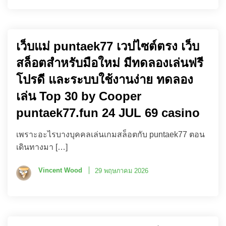
เว็บแม่ puntaek77 เวปไซต์ตรง เว็บ
สล็อตสำหรับมือใหม่ มีทดลองเล่นฟรี
โปรดี และระบบใช้งานง่าย ทดลอง
เล่น Top 30 by Cooper
puntaek77.fun 24 JUL 69 casino
เพราะอะไรบางบุคคลเล่นเกมสล็อตกับ puntaek77 ตอน
เดินทางมา […]
Vincent Wood
29 พฤษภาคม 2026