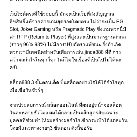
เว็บไซต์ตรงที่ใช้ระบบนี้ มักจะเป็นเว็บที่ส่งสัญญาณ
ลิขสิทธิ์แท้จากค่ายเกมสุดยอดโดยตรง ไม่ว่าจะเป็น PG
Slot, Joker Gaming หรือ Pragmatic Play ซึ่งเกมพวกนี้มี
ค่า RTP (Return to Player) ที่สูงและเป็นมาตรฐานสากล
(ราวๆ 96%-98%) ไม่มีการปรับอัตราแพ้ชนะ ยิ่งถ้าเกิด
พวกเรามีเทคนิคสำหรับเพื่อการเล่น jinda888 ที่ดี การ
คว้าผลกำไรในทุกวี่ทุกวันก็ไม่ใช่เรื่องที่เป็นไปไม่ได้นะ
ครับ
สล็อต888 3 ขั้นตอนเด็ด ปั่นสล็อตอย่างไรให้ได้กำไรทุก
เมื่อเชื่อวันชัวร์ๆ
จากประสบการณ์ สล็อตออนไลน์ ที่ผมอยู่หน้าจอสล็อต
วันละหลายชั่วโมง ผมได้กลายเป็นผลึกสูตรลับเฉพาะ
บุคคลที่ช่วยทำให้ผมสร้างผลกำไรเข้ากระเป๋าได้แต่ละวัน
โดยมีแนวทางง่ายๆ3 ขั้นตอน ดังนี้ขอรับ