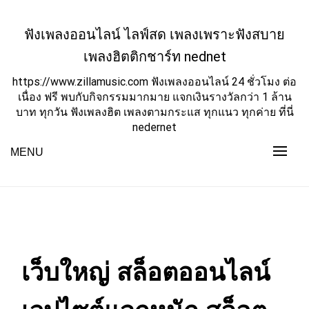
Skip
to
ฟังเพลงออนไลน์ ไลฟ์สด เพลงเพราะฟังสบาย
content
เพลงฮิตติกชาร์ท nednet
https://www.zillamusic.com ฟังเพลงออนไลน์ 24 ชั่วโมง ต่อ
เนื่อง ฟรี พบกับกิจกรรมมากมาย แจกเงินรางวัลกว่า 1 ล้าน
บาท ทุกวัน ฟังเพลงฮิต เพลงตามกระแส ทุกแนว ทุกค่าย ที่นี่
nedernet
MENU
เว็บใหญ่ สล็อตออนไลน์