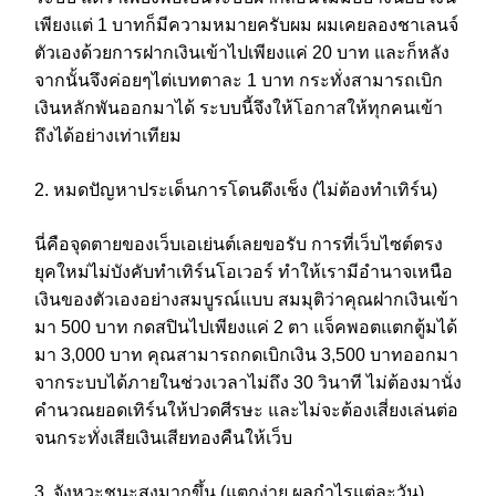
เพียงแต่ 1 บาทก็มีความหมายครับผม ผมเคยลองชาเลนจ์
ตัวเองด้วยการฝากเงินเข้าไปเพียงแค่ 20 บาท และก็หลัง
จากนั้นจึงค่อยๆไต่เบทตาละ 1 บาท กระทั่งสามารถเบิก
เงินหลักพันออกมาได้ ระบบนี้จึงให้โอกาสให้ทุกคนเข้า
ถึงได้อย่างเท่าเทียม
2. หมดปัญหาประเด็นการโดนดึงเช็ง (ไม่ต้องทำเทิร์น)
นี่คือจุดตายของเว็บเอเย่นต์เลยขอรับ การที่เว็บไซต์ตรง
ยุคใหม่ไม่บังคับทำเทิร์นโอเวอร์ ทำให้เรามีอำนาจเหนือ
เงินของตัวเองอย่างสมบูรณ์แบบ สมมุติว่าคุณฝากเงินเข้า
มา 500 บาท กดสปินไปเพียงแค่ 2 ตา แจ็คพอตแตกตู้มได้
มา 3,000 บาท คุณสามารถกดเบิกเงิน 3,500 บาทออกมา
จากระบบได้ภายในช่วงเวลาไม่ถึง 30 วินาที ไม่ต้องมานั่ง
คำนวณยอดเทิร์นให้ปวดศีรษะ และไม่จะต้องเสี่ยงเล่นต่อ
จนกระทั่งเสียเงินเสียทองคืนให้เว็บ
3. จังหวะชนะสูงมากขึ้น (แตกง่าย ผลกำไรแต่ละวัน)