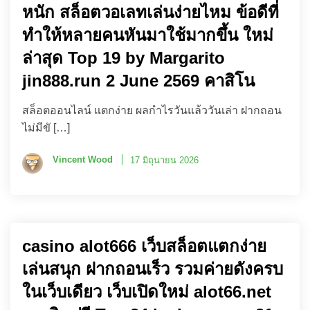
หนัก สล็อตวอเลทเล่นง่ายไหม ข้อดีที่
ทำให้หลายคนหันมาใช้มากขึ้น ใหม่
ล่าสุด Top 19 by Margarito
jin888.run 2 June 2569 คาสิโน
สล็อตออนไลน์ แตกง่าย ผลกำไรวันแล้ววันเล่า ฝากถอน
ไม่มีขั […]
Vincent Wood
17 มิถุนายน 2026
casino alot666 เว็บสล็อตแตกง่าย
เล่นสนุก ฝากถอนเร็ว รวมค่ายดังครบ
ในเว็บเดียว เว็บเปิดใหม่ alot66.net