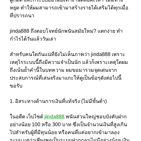
หยุด ทำให้ผมสามารถเข้ามาสร้างรายได้เสริมได้ทุกเมื่อ
ที่ปรารถนา
jinda888 ถึงตอบโจทย์นักพนันสมัยใหม่? แตกง่าย ทำ
กำไรได้วันแล้ววันเล่า
สำหรับคนใดกันแน่ที่ยังไม่เห็นภาพว่า jinda888 เพราะ
เหตุไรระบบนี้ถึงมีความจำเป็นนัก แล้วก็เพราะเหตุใดผม
ถึงเน้นย้ำคำนี้ในบทความ ผมขอมารวมจุดเด่นจาก
ประสบการณ์ที่เล่นจริงมาแกะให้ดูเป็นข้อๆดังต่อไปนี้
ขอรับ
1. อิสระทางด้านการเงินที่แท้จริง (ไม่มีขั้นต่ำ)
ในอดีต เว็บไซต์
jinda888
พนันส่วนใหญ่ชอบบังคับฝาก
อย่างน้อย 100 หรือ 300 บาท ซึ่งเป็นจำนวนเงินที่สูงเกิน
ไปสำหรับผู้ที่มีทุนน้อย หรือคนที่แค่อยากเข้ามาลอง
ระบบ แต่ว่าเพียงพอเป็นระบบฝากถอนไม่มีอย่างน้อย เงิน