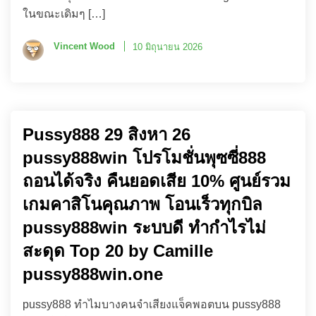
ในขณะเดิมๆ […]
Vincent Wood
10 มิถุนายน 2026
Pussy888 29 สิงหา 26
pussy888win โปรโมชั่นพุซซี่888
ถอนได้จริง คืนยอดเสีย 10% ศูนย์รวม
เกมคาสิโนคุณภาพ โอนเร็วทุกบิล
pussy888win ระบบดี ทำกำไรไม่
สะดุด Top 20 by Camille
pussy888win.one
pussy888 ทำไมบางคนจำเสียงแจ็คพอตบน pussy888