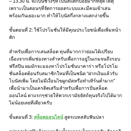
– 13.30 น. จะเป็นช่วงๆที่โบนัสแตกบ่อยมากที่สุด เหตุ
เพราะเป็นตอนๆที่จัดการยอดระบบและมีคนเข้าเล่น
พร้อมกันเยอะมาก ทำให้โบนัสกึ่งกลางแตกง่ายขึ้น
ขั้นตอนที่ 2: ใช้โปรโมชั่นให้มีคุณประโยชน์เพื่อเพิ่มหน้า
ตัก
สำหรับเพื่อการเล่นสล็อต ทุนที่มากกว่าย่อมได้เปรียบ
เนื่องจากเพิ่มช่องทางสำหรับเพื่อการอยู่ในเกมจนถึงรอบ
ฟรีสปิน ผมมักจะมองหาโปรโมชั่นบาคาร่า หรือโปรโม
ชั่นสล็อตต้อนรับสมาชิกใหม่ที่เป็นชนิด “ฝากเงินแล้วรับ
โบนัสเพิ่ม โดยไม่มีเงื่อนไขผูกมัดหรือทำเทิร์นต่ำมาก”
เพื่อนำมาเป็นเครดิตเสริมสำหรับเพื่อการปั่นสล็อต
ออนไลน์ ตาแรกๆช่วยให้พวกเรามัธยัสถ์ทุนจริงไปได้มาก
ไม่น้อยเลยทีเดียวครับ
ขั้นตอนที่ 3:
สล็อตออนไลน์
สูตรเบทสลับฟันปลา