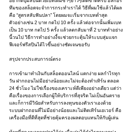
อย่ากดปุ่มสปินด้วยเบทเดิมซ้ำๆยาวๆเด็ดขาดครับ อัลกอริ
ทึมของสล็อตจะจำการกระทำเราได้ วิธีที่ผมใช้แล้วได้ผล
คือ “สูตรสลับฟันปลา” โดยผมจะเริ่มจากเบทต่ำสุด
ตัวอย่างเช่น 2 บาท กดไป 10 ครั้ง แล้วต่อจากนั้นเพิ่มเบท
เป็น 10 บาท กดไป 5 ครั้ง แล้วลดกลับมาที่ 2 บาททำอย่าง
นี้วนไป วิธีการทำอย่างงี้จะช่วยกระตุ้นให้ระบบสุ่มแจก
ฟีเจอร์ฟรีสปินได้ไวขึ้นอย่างชัดเจนขอรับ
สรุปจากประสบการณ์ตรง
การเข้ามาทำเงินกับสล็อตออนไลน์ แตกง่าย ผลกำไรทุก
วัน ฝากถอนไม่มีอย่างน้อยและไม่จะต้องทำเทิร์น ตลอด
24 ชั่วโมง ไม่ใช่เรื่องของเคราะห์ดีเพียงอย่างเดียว แต่ว่า
คือเรื่องของการเลือกผู้ให้บริการที่สุจริต ไม่เป็นอันตราย
และก็การมีวินัยสำหรับการลงทุนของตัวเราเองด้วย
ระบบฝากถอนที่ไม่มีอย่างน้อยและไม่ติดเทิร์นเอเวอร์ คือ
เครื่องมือที่ดีที่สุดที่ช่วยคุ้มครองผลตอบแทนให้กับผู้เล่น