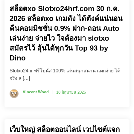
สล็อตxo Slotxo24hrf.com 30 ก.ค.
2026 สล็อตxo เกมดัง ได้ตังค์แน่นอน
คืนคอมมิชชั่น 0.9% ฝาก-ถอน Auto
เล่นง่าย จ่ายไว ใจต้องมา slotxo
สมัครไว้ ลุ้นได้ทุกวัน Top 93 by
Dino
Slotxo24hr ฟรีโบนัส 100% เล่นสนุกสนาน แตกง่าย ได้
จริง ส […]
Vincent Wood
18 มิถุนายน 2026
เว็บใหญ่ สล็อตออนไลน์ เวปไซต์แจก