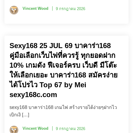
Vincent Wood
9 กรกฎาคม 2026
Sexy168 25 JUL 69 บาคาร่า168
คู่มือเลือกเว็บไพ่ที่ควรรู้ ทุกยอดฝาก
10% เกมดัง ฟีเจอร์ครบ เว็บดี มีโต๊ะ
ให้เลือกเยอะ บาคาร่า168 สมัครง่าย
ได้โปรไว Top 67 by Mei
sexy168c.com
sexy168 บาคาร่า168 เกมไพ่ สร้างรายได้ง่ายๆฝากไว
เบิกเงิ […]
Vincent Wood
9 กรกฎาคม 2026