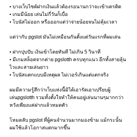
• บางเว็บไซต์ฝากเงินแล้วต้องรอนานกว่าจะเข้าเครดิต
• เกมมีน้อย เล่นไม่กี่วันก็เบื่อ
• โบนัสไม่ออก หรือออกแต่ว่าจ่ายน้อยจนไม่คุ้มเวลา
แต่ว่ากับ pgslot มันไม่เหมือนกันตั้งแต่วันแรกที่ผมเล่น
• ฝากปุบปับ เงินเข้าโดยทันที ไม่เกิน 5 วินาที
• มีเกมสล็อตจากค่าย pgslotth ครบทุกแนว อีกทั้งสายลุ้น
ไวและสายเล่นยาว
• โบนัสแตกแบบมีเหตุผล ไม่เวอร์เกินแต่แตกจริง
ผมมีความรู้สึกว่าเว็บแห่งนี้มิได้เอารัดเอาเปรียบผู้
เล่นpgslotth รวมทั้งตั้งใจทำให้คนอยู่เล่นนานๆมากกว่า
หวังเพียงแค่ฝากแล้วหมดตัว
โหมดลับ pgslot ที่ผู้คนจำนวนมากมองข้าม แม้กระนั้น
ผมใช้แล้วโอกาสแตกมากขึ้น