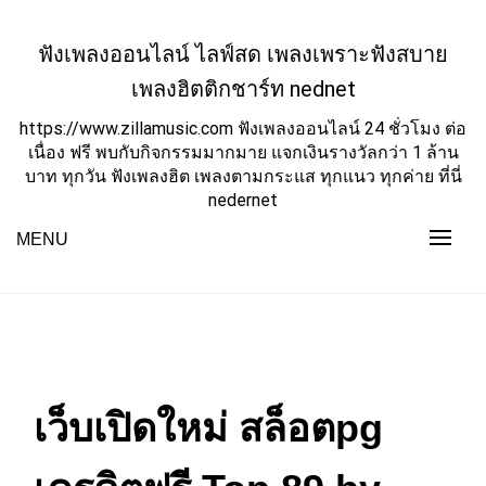
Skip
to
ฟังเพลงออนไลน์ ไลฟ์สด เพลงเพราะฟังสบาย
content
เพลงฮิตติกชาร์ท nednet
https://www.zillamusic.com ฟังเพลงออนไลน์ 24 ชั่วโมง ต่อ
เนื่อง ฟรี พบกับกิจกรรมมากมาย แจกเงินรางวัลกว่า 1 ล้าน
บาท ทุกวัน ฟังเพลงฮิต เพลงตามกระแส ทุกแนว ทุกค่าย ที่นี่
nedernet
MENU
เว็บเปิดใหม่ สล็อตpg