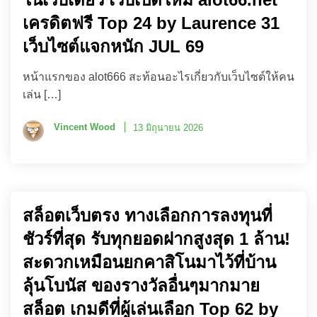
เครดิตฟรี Top 24 by Laurence 31
เว็บไซต์แจกหนัก JUL 69
หน้าแรกของ alot666 สะท้อนอะไรเกี่ยวกับเว็บไซต์ให้คน
เล่น […]
Vincent Wood
13 มิถุนายน 2026
สล็อตเว็บตรง ทางเลือกการลงทุนที่
ชัวร์ที่สุด รับทุกยอดฝากสูงสุด 1 ล้าน!
สะดวกเหมือนยกคาสิโนมาไว้ที่บ้าน
ลุ้นโบนัส ของรางวัลอื่นๆมากมาย
สล็อต เกมดีที่ผู้เล่นเลือก Top 62 by