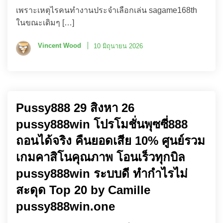
เพราะเหตุไรคนทำงานประจำเลือกเล่น sagame168th
ในขณะเดิมๆ […]
Vincent Wood
10 มิถุนายน 2026
Pussy888 29 สิงหา 26
pussy888win โปรโมชั่นพุซซี่888
ถอนได้จริง คืนยอดเสีย 10% ศูนย์รวม
เกมคาสิโนคุณภาพ โอนเร็วทุกบิล
pussy888win ระบบดี ทำกำไรไม่
สะดุด Top 20 by Camille
pussy888win.one