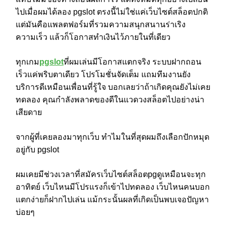
ไปเมื่อผมได้ลอง pgslot ตรงนี้ไม่ใช่แค่เว็บไซต์สล็อตปกติ
แต่มันคือแพลตฟอร์มที่รวมความสนุกสนานร่าเริง
ความเร็ว แล้วก็โอกาสทำเงินไว้ภายในที่เดียว
ทุกเกม
pgslot
ที่ผมเล่นมีโอกาสแตกจริง ระบบฝากถอน
เร็วแค่พริบตาเดียว โปรโมชั่นจัดเต็ม แถมทีมงานยัง
บริการดีเหมือนเพื่อนที่รู้ใจ บอกเลยว่าถ้าเกิดคุณยังไม่เคย
ทดลอง คุณกำลังพลาดของดีในแวดวงสล็อตไปอย่างน่า
เสียดาย
จากผู้ที่เคยลองมาทุกเว็บ ทำไมในที่สุดผมถึงเลือกปักหมุด
อยู่กับ pgslot
ผมเคยมีช่วงเวลาที่สมัครเว็บไซต์สล็อตpgดูเหมือนจะทุก
อาทิตย์ เว็บไหนมีโปรแรงก็เข้าไปทดลอง เว็บไหนคนบอก
แตกง่ายก็ฝากไปเล่น แม้กระนั้นผลที่เกิดเป็นพบเจอปัญหา
บ่อยๆ