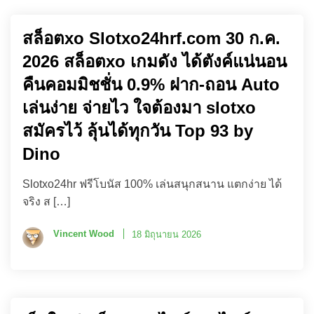
สล็อตxo Slotxo24hrf.com 30 ก.ค.
2026 สล็อตxo เกมดัง ได้ตังค์แน่นอน
คืนคอมมิชชั่น 0.9% ฝาก-ถอน Auto
เล่นง่าย จ่ายไว ใจต้องมา slotxo
สมัครไว้ ลุ้นได้ทุกวัน Top 93 by
Dino
Slotxo24hr ฟรีโบนัส 100% เล่นสนุกสนาน แตกง่าย ได้
จริง ส […]
Vincent Wood
18 มิถุนายน 2026