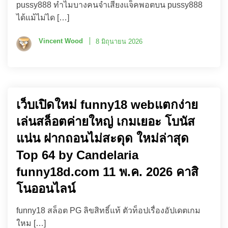
pussy888 ทำไมบางคนจำเสียงแจ็คพอตบน pussy888
ได้แม้ไม่ได […]
Vincent Wood
8 มิถุนายน 2026
เว็บเปิดใหม่ funny18 webแตกง่าย
เล่นสล็อตค่ายใหญ่ เกมเยอะ โบนัส
แน่น ฝากถอนไม่สะดุด ใหม่ล่าสุด
Top 64 by Candelaria
funny18d.com 11 พ.ค. 2026 คาสิ
โนออนไลน์
funny18 สล็อต PG ลิขสิทธิ์แท้ ตัวท็อปเรื่องอัปเดตเกม
ใหม […]