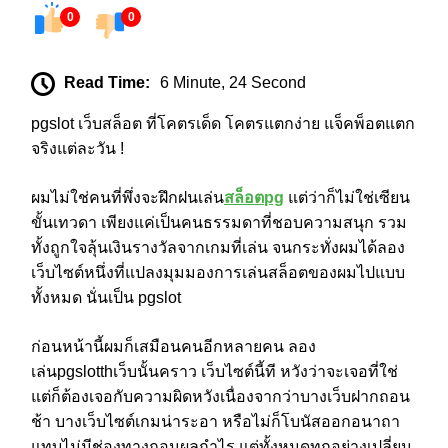
0
0
Read Time:
6 Minute, 24 Second
pgslot เว็บสล็อต ที่โคตรเด็ด โคตรแตกง่าย แจ็คพ็อตแตก
จริงแต่ละวัน !
ผมไม่ใช่คนที่พึ่งจะฝึกฝนเล่น
สล็อตpg
แต่ว่าก็ไม่ใช่เซียน
ขั้นเทวดา เพียงแค่เป็นคนธรรมดาที่ชอบความสนุก รวม
ทั้งถูกใจลุ้นเงินรางวัลจากเกมที่เล่น จนกระทั่งผมได้ลอง
เว็บไซต์หนึ่งที่แปลงมุมมองการเล่นสล็อตของผมไปแบบ
ทั้งหมด นั่นเป็น pgslot
ก่อนหน้านี้ผมก็เสมือนคนอีกหลายคน ลอง
เล่นpgslotthเว็บนั้นคราว เว็บไซต์นี้ที หวังว่าจะเจอที่ใช่
แต่ก็ต้องเจอกับความผิดหวังเนื่องจากว่าบางเว็บฝากถอน
ช้า บางเว็บไซต์เกมน่าระอา หรือไม่ก็โบนัสออกอนาถา
แทบไม่มีช่องทางถอนผลกำไร แต่ทั้งหมดทุกอย่างเปลี่ยน