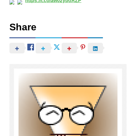
https://t.co/aw02yboAZP
Share