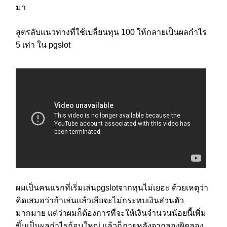
มา
สูตรลับแนวทางที่ใช้เปลี่ยนทุน 100 ให้กลายเป็นผลกำไร
5 เท่า ใน pgslot
ผมเป็นคนแรกที่เริ่มเล่นpgslotจากทุนไม่เยอะ ด้วยเหตุว่า
คิดเสมอว่าถ้าเล่นแล้วเสียจะไม่กระทบเงินส่วนตัว
มากมาย แต่ว่าผมก็ต้องการที่จะให้เงินจำนวนน้อยนี้เพิ่ม
ขึ้นเป็นผลกำไรก้อนใหญ่ แล้วก็ภายหลังจากลองผิดลอง