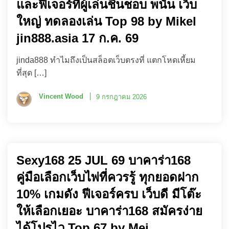
และฟีเจอร์ที่ผู้เล่นชื่นชอบ พนัน เว็บ
ใหญ่ ทดลองเล่น Top 98 by Mikel
jin888.asia 17 ก.ค. 69
jinda888 ทำไมถึงเป็นสล็อตเว็บตรงที่ แตกโหดเหี้ยม
ที่สุด […]
Vincent Wood
9 กรกฎาคม 2026
Sexy168 25 JUL 69 บาคาร่า168
คู่มือเลือกเว็บไพ่ที่ควรรู้ ทุกยอดฝาก
10% เกมดัง ฟีเจอร์ครบ เว็บดี มีโต๊ะ
ให้เลือกเยอะ บาคาร่า168 สมัครง่าย
ได้โปรไว Top 67 by Mei