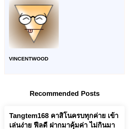
VINCENTWOOD
Recommended Posts
Tangtem168 คาสิโนครบทุกค่าย เข้า
เล่นง่าย ฟีลดี ฝากมาคุ้มค่า ไม่กินมา