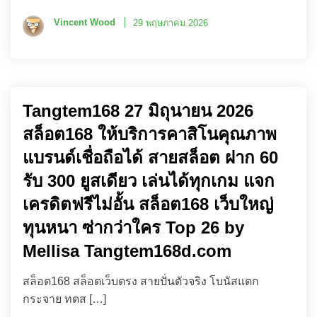
Vincent Wood
29 พฤษภาคม 2026
Tangtem168 27 มิถุนายน 2026
สล็อต168 ให้บริการคาสิโนคุณภาพ
แบรนด์เชื่อถือได้ สายสล็อต ฝาก 60
รับ 300 ยูสเดียว เล่นได้ทุกเกม แจก
เครดิตฟรีไม่อั้น สล็อต168 เว็บใหญ่
ทุนหนา ซ่ากว่าใคร Top 26 by
Mellisa Tangtem168d.com
สล็อต168 สล็อตเว็บตรง สายปั่นตัวจริง โบนัสแตก
กระจาย ทดส […]