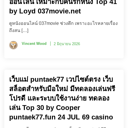
ออนไลน์ เหมาะกับคนรักหนัง Top 41
by Loyd 037movie.net
ดูหนังออนไลน์ 037movie ช่วงดึก เพราะอะไรหลายเรื่อง
ถึงสน […]
Vincent Wood
2 มิถุนายน 2026
เว็บแม่ puntaek77 เวปไซต์ตรง เว็บ
สล็อตสำหรับมือใหม่ มีทดลองเล่นฟรี
โปรดี และระบบใช้งานง่าย ทดลอง
เล่น Top 30 by Cooper
puntaek77.fun 24 JUL 69 casino