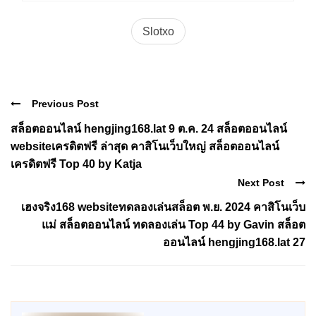
Slotxo
Previous Post
สล็อตออนไลน์ hengjing168.lat 9 ต.ค. 24 สล็อตออนไลน์
websiteเครดิตฟรี ล่าสุด คาสิโนเว็บใหญ่ สล็อตออนไลน์
เครดิตฟรี Top 40 by Katja
Next Post
เฮงจริง168 websiteทดลองเล่นสล็อต พ.ย. 2024 คาสิโนเว็บ
แม่ สล็อตออนไลน์ ทดลองเล่น Top 44 by Gavin สล็อต
ออนไลน์ hengjing168.lat 27