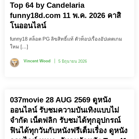
Top 64 by Candelaria
funny18d.com 11 พ.ค. 2026 คาสิ
โนออนไลน์
funny18 สล็อต PG ลิขสิทธิ์แท้ ตัวท็อปเรื่องอัปเดตเกม
ใหม […]
Vincent Wood
5 มิถุนายน 2026
037movie 28 AUG 2569 ดูหนัง
ออนไลน์ รับชมความบันเทิงแบบไม่
จำกัด เน็ตฟลิก รับชมได้ทุกอุปกรณ์
ฟินได้ทุกวันกับหนังฟรีเต็มเรื่อง ดูหนัง