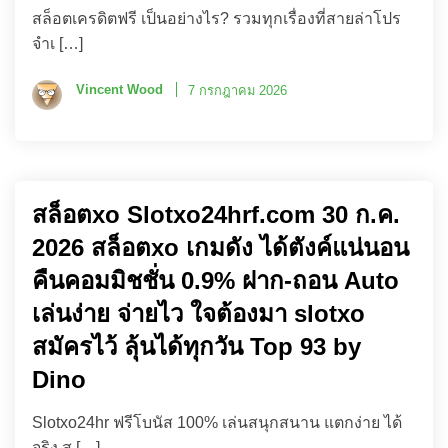
สล็อตเครดิตฟรี เป็นอย่างไร? รวมทุกเรื่องที่สายล่าโปร
จำเ […]
Vincent Wood
7 กรกฎาคม 2026
สล็อตxo Slotxo24hrf.com 30 ก.ค.
2026 สล็อตxo เกมดัง ได้ตังค์แน่นอน
คืนคอมมิชชั่น 0.9% ฝาก-ถอน Auto
เล่นง่าย จ่ายไว ใจต้องมา slotxo
สมัครไว้ ลุ้นได้ทุกวัน Top 93 by
Dino
Slotxo24hr ฟรีโบนัส 100% เล่นสนุกสนาน แตกง่าย ได้
จริง ส […]