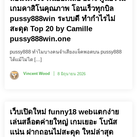
เกมคาสิโนคุณภาพ โอนเร็วทุกบิล
pussy888win ระบบดี ทำกำไรไม่
สะดุด Top 20 by Camille
pussy888win.one
pussy888 ทำไมบางคนจำเสียงแจ็คพอตบน pussy888
ได้แม้ไม่ได […]
Vincent Wood
8 มิถุนายน 2026
เว็บเปิดใหม่ funny18 webแตกง่าย
เล่นสล็อตค่ายใหญ่ เกมเยอะ โบนัส
แน่น ฝากถอนไม่สะดุด ใหม่ล่าสุด