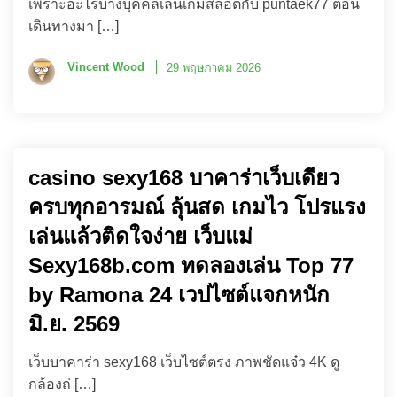
เพราะอะไรบางบุคคลเล่นเกมสล็อตกับ puntaek77 ตอน
เดินทางมา […]
Vincent Wood
29 พฤษภาคม 2026
casino sexy168 บาคาร่าเว็บเดียว
ครบทุกอารมณ์ ลุ้นสด เกมไว โปรแรง
เล่นแล้วติดใจง่าย เว็บแม่
Sexy168b.com ทดลองเล่น Top 77
by Ramona 24 เวปไซต์แจกหนัก
มิ.ย. 2569
เว็บบาคาร่า sexy168 เว็บไซต์ตรง ภาพชัดแจ๋ว 4K ดู
กล้องถ่ […]