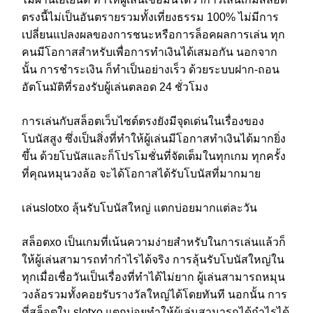
ตรงนี้ไม่เป็นอันตรายรวมทั้งเที่ยงธรรม 100% ไม่มีการ
เปลี่ยนแปลงผลของการชนะหรือการล็อคผลการเล่น ทุก
คนมีโอกาสสำหรับเพื่อการทำเงินได้เสมอกัน นอกจาก
นั้น การชำระเงิน ก็ทำเป็นอย่างเร็ว ด้วยระบบฝาก-ถอน
อัตโนมัติที่รองรับผู้เล่นตลอด 24 ชั่วโมง
การเล่นกับสล็อตเว็บไซต์ตรงยังมีจุดเด่นในเรื่องของ
โบนัสสูง ซึ่งเป็นสิ่งที่ทำให้ผู้เล่นมีโอกาสทำเงินได้มากยิ่ง
ขึ้น ด้วยโบนัสและก็โปรโมชั่นที่จัดเต็มในทุกเกม ทุกครั้ง
ที่คุณหมุนวงล้อ จะได้โอกาสได้รับโบนัสที่มากมาย
เล่นslotxo ลุ้นรับโบนัสใหญ่ แตกบ่อยมากแต่ละวัน
สล็อตxo เป็นเกมที่เน้นความง่ายสำหรับในการเล่นแล้วก็
ให้ผู้เล่นสามารถทำกำไรได้จริง การลุ้นรับโบนัสใหญ่ใน
ทุกเมื่อเชื่อวันเป็นเรื่องที่ทำได้ไม่ยาก ผู้เล่นสามารถหมุน
วงล้อรวมทั้งคอยรับรางวัลใหญ่ได้โดยทันที นอกนั้น การ
ที่สล็อตใน slotxo แตกบ่อยทำให้ผู้เล่นสามารถได้กำไรได้