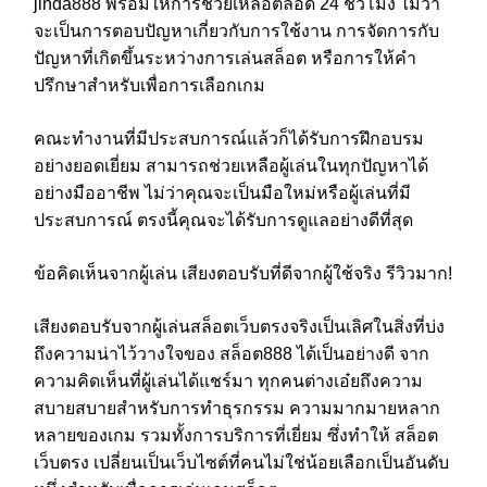
jinda888 พร้อมให้การช่วยเหลือตลอด 24 ชั่วโมง ไม่ว่า
จะเป็นการตอบปัญหาเกี่ยวกับการใช้งาน การจัดการกับ
ปัญหาที่เกิดขึ้นระหว่างการเล่นสล็อต หรือการให้คำ
ปรึกษาสำหรับเพื่อการเลือกเกม
คณะทำงานที่มีประสบการณ์แล้วก็ได้รับการฝึกอบรม
อย่างยอดเยี่ยม สามารถช่วยเหลือผู้เล่นในทุกปัญหาได้
อย่างมืออาชีพ ไม่ว่าคุณจะเป็นมือใหม่หรือผู้เล่นที่มี
ประสบการณ์ ตรงนี้คุณจะได้รับการดูแลอย่างดีที่สุด
ข้อคิดเห็นจากผู้เล่น เสียงตอบรับที่ดีจากผู้ใช้จริง รีวิวมาก!
เสียงตอบรับจากผู้เล่นสล็อตเว็บตรงจริงเป็นเลิศในสิ่งที่บ่ง
ถึงความน่าไว้วางใจของ สล็อต888 ได้เป็นอย่างดี จาก
ความคิดเห็นที่ผู้เล่นได้แชร์มา ทุกคนต่างเอ๋ยถึงความ
สบายสบายสำหรับการทำธุรกรรม ความมากมายหลาก
หลายของเกม รวมทั้งการบริการที่เยี่ยม ซึ่งทำให้ สล็อต
เว็บตรง เปลี่ยนเป็นเว็บไซต์ที่คนไม่ใช่น้อยเลือกเป็นอันดับ