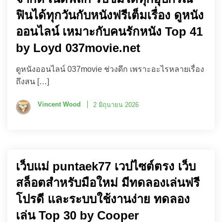
ฟินได้ทุกวันกับหนังฟรีเต็มเรื่อง ดูหนัง
ออนไลน์ เหมาะกับคนรักหนัง Top 41
by Loyd 037movie.net
ดูหนังออนไลน์ 037movie ช่วงดึก เพราะอะไรหลายเรื่อง
ถึงสน […]
Vincent Wood
2 มิถุนายน 2026
เว็บแม่ puntaek77 เวปไซต์ตรง เว็บ
สล็อตสำหรับมือใหม่ มีทดลองเล่นฟรี
โปรดี และระบบใช้งานง่าย ทดลอง
เล่น Top 30 by Cooper