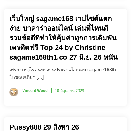
เว็บใหญ่ sagame168 เวปไซต์แตก
ง่าย บาคาร่าออนไลน์ เล่นที่ไหนดี
รวมข้อดีที่ทำให้คุ้มค่าทุกการเดิมพัน
เครดิตฟรี Top 24 by Christine
sagame168th1.co 27 มิ.ย. 26 พนัน
เพราะเหตุไรคนทำงานประจำเลือกเล่น sagame168th
ในขณะเดิมๆ […]
Vincent Wood
10 มิถุนายน 2026
Pussy888 29 สิงหา 26