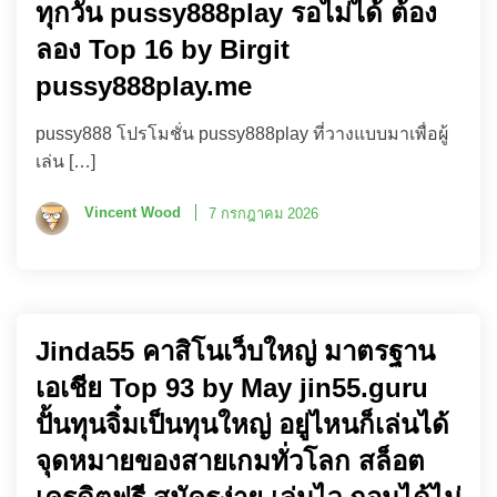
ทุกวัน pussy888play รอไม่ได้ ต้อง
ลอง Top 16 by Birgit
pussy888play.me
pussy888 โปรโมชั่น pussy888play ที่วางแบบมาเพื่อผู้
เล่น […]
Vincent Wood
7 กรกฎาคม 2026
Jinda55 คาสิโนเว็บใหญ่ มาตรฐาน
เอเชีย Top 93 by May jin55.guru
ปั้นทุนจิ๋มเป็นทุนใหญ่ อยู่ไหนก็เล่นได้
จุดหมายของสายเกมทั่วโลก สล็อต