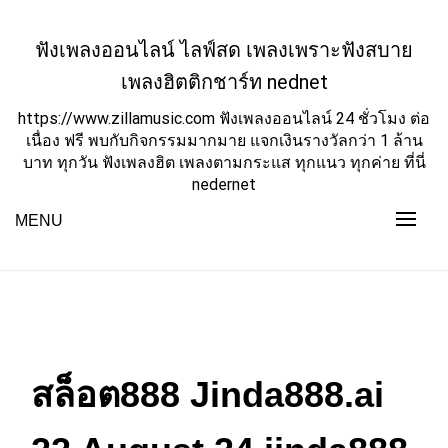
Skip
to
ฟังเพลงออนไลน์ ไลฟ์สด เพลงเพราะฟังสบาย
content
เพลงฮิตติกชาร์ท nednet
https://www.zillamusic.com ฟังเพลงออนไลน์ 24 ชั่วโมง ต่อ
เนื่อง ฟรี พบกับกิจกรรมมากมาย แจกเงินรางวัลกว่า 1 ล้าน
บาท ทุกวัน ฟังเพลงฮิต เพลงตามกระแส ทุกแนว ทุกค่าย ที่นี่
nedernet
MENU
สล็อต888 Jinda888.ai