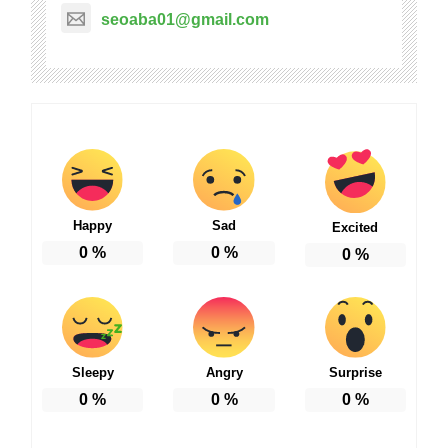
seoaba01@gmail.com
Happy
Sad
Excited
0
%
0
%
0
%
Sleepy
Angry
Surprise
0
%
0
%
0
%