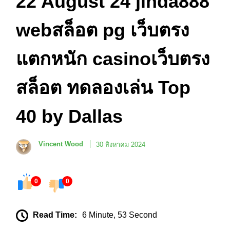
22 August 24 jinda888
webสล็อต pg เว็บตรง
แตกหนัก casinoเว็บตรง
สล็อต ทดลองเล่น Top
40 by Dallas
Vincent Wood
30 สิงหาคม 2024
0
0
Read Time:
6 Minute, 53 Second