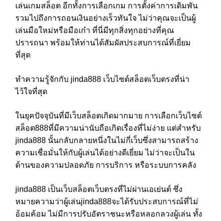
เล่นเกมสล็อต อีกทั้งการเลือกเกม การตั้งค่าการเดิมพัน
รวมไปถึงการถอนเงินอย่างเร็วทันใจ ไม่ว่าคุณจะเป็นผู้
เล่นมือใหม่หรือมือเก๋า ที่นี่มีทุกสิ่งทุกอย่างที่คุณ
ปรารถนา พร้อมให้ท่านได้สัมผัสประสบการณ์ที่เยี่ยม
ที่สุด
ทำความรู้จักกับ jinda888 เว็บไซต์สล็อตเว็บตรงที่น่า
ไว้ใจที่สุด
ในยุคปัจจุบันที่มีเว็บสล็อตเกิดมากมาย การเลือกเว็บไซต์
สล็อต888ที่มีความน่านับถือเกิดเรื่องที่ไม่ง่าย แต่สำหรับ
jinda888 นั้นกลับกลายหนึ่งในไม่กี่เว็บซึ่งสามารถสร้าง
ความเชื่อมั่นให้กับผู้เล่นได้อย่างดีเยี่ยม ไม่ว่าจะเป็นใน
ด้านของความปลอดภัย การบริการ หรือระบบการคลัง
jinda888 เป็นเว็บสล็อตเว็บตรงที่ไม่ผ่านเอเย่นต์ ซึ่ง
หมายความว่าผู้เล่นjinda888จะได้รับประสบการณ์ที่ไม่
อ้อมค้อม ไม่มีการปรับอัตราชนะหรือหลอกลวงผู้เล่น ทั้ง