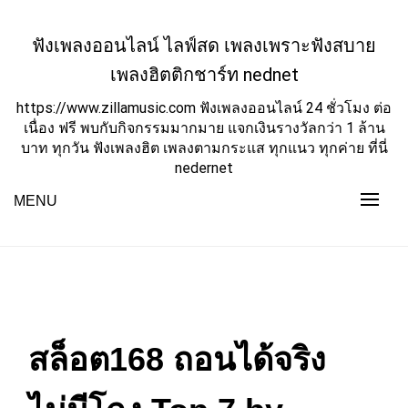
Skip
to
ฟังเพลงออนไลน์ ไลฟ์สด เพลงเพราะฟังสบาย
content
เพลงฮิตติกชาร์ท nednet
https://www.zillamusic.com ฟังเพลงออนไลน์ 24 ชั่วโมง ต่อ
เนื่อง ฟรี พบกับกิจกรรมมากมาย แจกเงินรางวัลกว่า 1 ล้าน
บาท ทุกวัน ฟังเพลงฮิต เพลงตามกระแส ทุกแนว ทุกค่าย ที่นี่
nedernet
MENU
สล็อต168 ถอนได้จริง