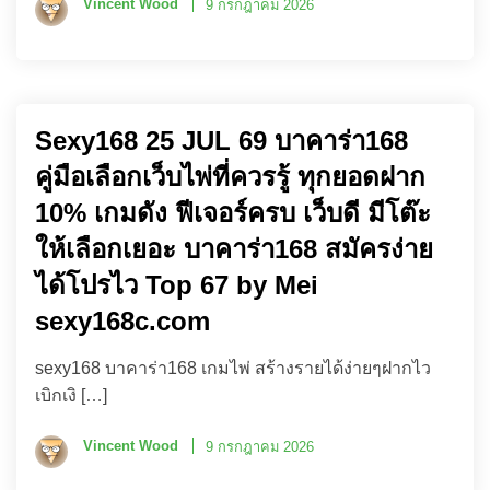
Vincent Wood
9 กรกฎาคม 2026
Sexy168 25 JUL 69 บาคาร่า168
คู่มือเลือกเว็บไพ่ที่ควรรู้ ทุกยอดฝาก
10% เกมดัง ฟีเจอร์ครบ เว็บดี มีโต๊ะ
ให้เลือกเยอะ บาคาร่า168 สมัครง่าย
ได้โปรไว Top 67 by Mei
sexy168c.com
sexy168 บาคาร่า168 เกมไพ่ สร้างรายได้ง่ายๆฝากไว
เบิกเงิ […]
Vincent Wood
9 กรกฎาคม 2026