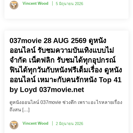
Vincent Wood
5 มิถุนายน 2026
037movie 28 AUG 2569 ดูหนัง
ออนไลน์ รับชมความบันเทิงแบบไม่
จำกัด เน็ตฟลิก รับชมได้ทุกอุปกรณ์
ฟินได้ทุกวันกับหนังฟรีเต็มเรื่อง ดูหนัง
ออนไลน์ เหมาะกับคนรักหนัง Top 41
by Loyd 037movie.net
ดูหนังออนไลน์ 037movie ช่วงดึก เพราะอะไรหลายเรื่อง
ถึงสน […]
Vincent Wood
2 มิถุนายน 2026