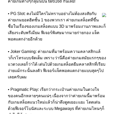
ค่ายเกมต่างๆกลุ่มนี้บน faro168 กันเลย!
• PG Slot: คงไม่มีใครไม่ทราบอย่างไม่ต้องสงสัยกับ
ค่ายเกมยอดฮิตชั้น 1 ของพวกเรา ค่ายเกมสล็อตที่ขึ้น
ชื่อในเรื่องของเกมสล็อตแบบ 3D มาพร้อมงานภาพและก็
เสียงระดับพรีเมียม ฟีเจอร์พิเศษมากมายก่ายกอง แจ็ค
พอตแตกง่ายอีกด้วย
• Joker Gaming: ค่ายเกมที่มาพร้อมความคลาสสิกแล้
วก็เรโทรแบบจัดเต็ม เพราะว่านี่คือค่ายเกมสมัยแรกๆของ
แวดวงเลยก็ว่าได้ เด่นไปด้วยเกมสล็อตธีมคลาสสิกที่เรียบ
ง่ายแม้กระนั้นลงตัว ฟีเจอร์แจ็คพอตแตกง่ายแบบสุดๆไป
เลยครับผม
• Pragmatic Play: เรียกว่ากระเป๋านค่ายเกมในดวงใจ
ของคนอีกหลายๆคนแน่ๆ เนื่องจากว่าค่ายเกมนี้มาพร้อม
กับเกมสล็อตแนวใหม่แล้วก็น่าดึงดูดเยอะแยะ โดดเด่น
ด้วยฟีเจอร์โบนัสและระบบ Megaways ที่ค่ายเกมไหนๆก็