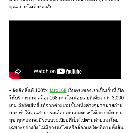
คุณอย่างไม่ต้องสงสัย
• ลิขสิทธิ์แท้ 100%:
faro168
เว็บตรงของเราเป็นเว็บที่เปิด
ให้บริการเกม สล็อต168 มากไม่น้อยเลยทีเดียวกว่า 3,000
เกม ถือลิขสิทธิ์แท้จากค่ายเกมชั้นหนึ่งต่างๆมากมายก่าย
กอง ทำให้คุณสามารถเลือกเล่นเกมต่างๆได้อย่างมีความ
สุข ทุกๆเกมจะมีระบบระเบียบที่เป็นไปตามค่ายเกมโดย
เฉพาะอย่างยิ่ง ไม่มีการแก้ไขหรือล็อกผลใดๆก็ตามทั้งสิ้น