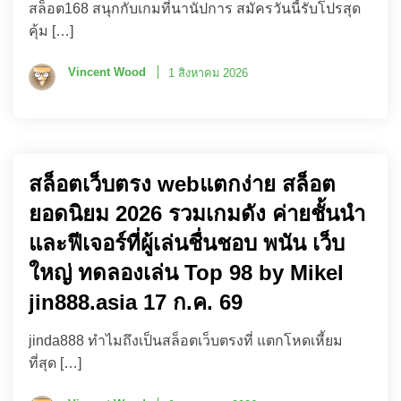
สล็อต168 สนุกกับเกมที่นานัปการ สมัครวันนี้รับโปรสุด
คุ้ม […]
Vincent Wood
1 สิงหาคม 2026
สล็อตเว็บตรง webแตกง่าย สล็อต
ยอดนิยม 2026 รวมเกมดัง ค่ายชั้นนำ
และฟีเจอร์ที่ผู้เล่นชื่นชอบ พนัน เว็บ
ใหญ่ ทดลองเล่น Top 98 by Mikel
jin888.asia 17 ก.ค. 69
jinda888 ทำไมถึงเป็นสล็อตเว็บตรงที่ แตกโหดเหี้ยม
ที่สุด […]