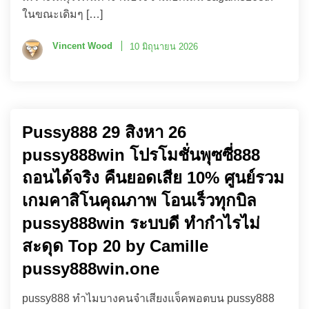
ในขณะเดิมๆ […]
Vincent Wood
10 มิถุนายน 2026
Pussy888 29 สิงหา 26
pussy888win โปรโมชั่นพุซซี่888
ถอนได้จริง คืนยอดเสีย 10% ศูนย์รวม
เกมคาสิโนคุณภาพ โอนเร็วทุกบิล
pussy888win ระบบดี ทำกำไรไม่
สะดุด Top 20 by Camille
pussy888win.one
pussy888 ทำไมบางคนจำเสียงแจ็คพอตบน pussy888