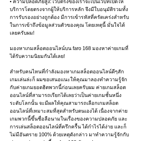
• ความปลอดภัยสูง: เว็บตรงของเราจะเป็นเว็บที่เปิดให้
บริการโดยตรงจากผู้ให้บริการหลัก จึงมีใบอนุมัติรวมทั้ง
การรับรองอย่างถูกต้อง มีการเข้ารหัสที่ครัดเคร่งสำหรับ
ในการเข้าถึงข้อมูลส่วนตัวของคุณ โดยเหตุนี้ มั่นใจได้
เลยครับผม!
มองหาเกมสล็อตออนไลน์บน faro 168 มองหาค่ายเกมที่
ได้รับความนิยมกันได้เลย!
สำหรับคนไหนที่กำลังมองหาเกมสล็อตออนไลน์ดีๆสัก
เกมเล่นล่ะก็ ผมขอเสนอแนะให้คุณมาลองทำความรู้จัก
กับค่ายเกมยอดฮิตพวกนี้ก่อนเลยครับผม ค่ายเกมสล็อต
ออนไลน์ที่สามารถเรียกได้เลยว่าเป็นค่ายเกมชั้นหนึ่ง
ระดับโลกนั้น จะมีผลให้คุณสามารถเลือกเกมสล็อต
ออนไลน์ที่เหมาะสมที่สุดสำหรับตนเองได้ เนื่องจากค่าย
เกมพวกนี้ขึ้นชื่อลือนามในเรื่องของความปลอดภัย และ
การเล่นสล็อตออนไลน์ที่ครึกครื้น ได้กำไรได้ง่าย และก็
ไม่มีอันตราย 100% ด้วยเหตุดังกล่าว มาทำความรู้จักกับ