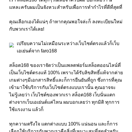
แหละครับผมเป็นจังหวะสำหรับเพื่อการทำกำไรที่ดีที่สุดที่
คุณเลือกเองได้แน่ๆ ถ้าหากคุณพอใจล่ะก็ ลงทะเบียนใหม่
กับพวกเราได้เลย!
เปรียบความไม่เหมือนระหว่างเว็บไซต์ตรงแล้วก็เว็บ
เอเย่นต์จาก faro168
สล็อต168 ของเราจัดว่าเป็นแพลตฟอร์มสล็อตออนไลน์ที่
เป็นเว็บไซต์ตรงแท้ 100% เพราะได้รับลิขสิทธิ์แท้จากค่าย
เกมต่างๆมีเอกสารสิทธิ์และก็การยืนยันที่ถูก ซึ่งการที่คุณ
เข้ามาใช้บริการกับเว็บไซต์ตรงแบบเรานั้น คุณอาจจะ
ไม่รู้เลยว่า เว็บไซต์ของพวกเรา สล็อต168 เว็บนั่นแตก
ต่างจากเว็บเอเย่นต์แค่ไหน ผมบอกเลยว่า ทุกมิติ ทุกการ
ใช้แรงงาน แล้วก็
ทุกความตรึงใจ แตกต่างแบบ 100% แน่นอน และก็การ
เลือกใช้บริการกับพวกเราคือสิ่งที่เหมาะสมที่สุดสำหรับ