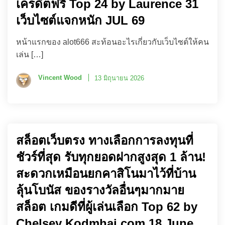
เครดิตฟรี Top 24 by Laurence 31
เว็บไซต์แจกหนัก JUL 69
หน้าแรกของ alot666 สะท้อนอะไรเกี่ยวกับเว็บไซต์ให้คน
เล่น […]
Vincent Wood
13 มิถุนายน 2026
สล็อตเว็บตรง ทางเลือกการลงทุนที่
ชัวร์ที่สุด รับทุกยอดฝากสูงสุด 1 ล้าน!
สะดวกเหมือนยกคาสิโนมาไว้ที่บ้าน
ลุ้นโบนัส ของรางวัลอื่นๆมากมาย
สล็อต เกมดีที่ผู้เล่นเลือก Top 62 by
Chelsey Kodmhai.com 18 June