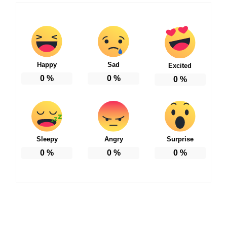
Happy
Sad
Excited
0
%
0
%
0
%
Sleepy
Angry
Surprise
0
%
0
%
0
%