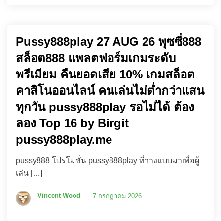
Pussy888play 27 AUG 26 พุซซี่888
สล็อต888 แพลตฟอร์มเกมระดับ
พรีเมียม คืนยอดเสีย 10% เกมสล็อต
คาสิโนออนไลน์ คนเล่นไม่ต่ำกว่าแสน
ทุกวัน pussy888play รอไม่ได้ ต้อง
ลอง Top 16 by Birgit
pussy888play.me
pussy888 โปรโมชั่น pussy888play ที่วางแบบมาเพื่อผู้
เล่น […]
Vincent Wood
7 กรกฎาคม 2026