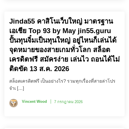
Jinda55 คาสิโนเว็บใหญ่ มาตรฐาน
เอเชีย Top 93 by May jin55.guru
ปั้นทุนจิ๋มเป็นทุนใหญ่ อยู่ไหนก็เล่นได้
จุดหมายของสายเกมทั่วโลก สล็อต
เครดิตฟรี สมัครง่าย เล่นไว ถอนได้ไม่
ติดขัด 13 ส.ค. 2026
สล็อตเครดิตฟรี เป็นอย่างไร? รวมทุกเรื่องที่สายล่าโปร
จำเ […]
Vincent Wood
7 กรกฎาคม 2026