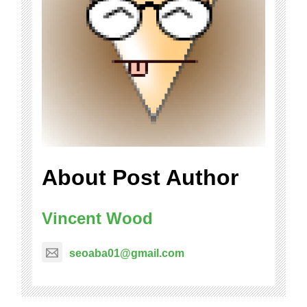
About Post Author
Vincent Wood
seoaba01@gmail.com