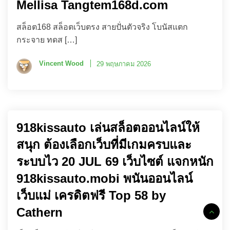
Mellisa Tangtem168d.com
สล็อต168 สล็อตเว็บตรง สายปั่นตัวจริง โบนัสแตก
กระจาย ทดส […]
Vincent Wood
29 พฤษภาคม 2026
918kissauto เล่นสล็อตออนไลน์ให้
สนุก ต้องเลือกเว็บที่มีเกมครบและ
ระบบไว 20 JUL 69 เว็บไซต์ แจกหนัก
918kissauto.mobi พนันออนไลน์
เว็บแม่ เครดิตฟรี Top 58 by
Cathern