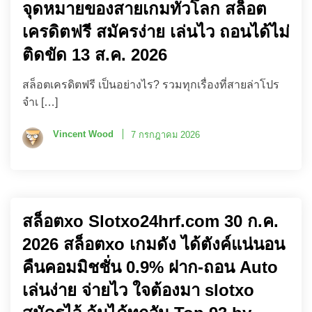
จุดหมายของสายเกมทั่วโลก สล็อต
เครดิตฟรี สมัครง่าย เล่นไว ถอนได้ไม่
ติดขัด 13 ส.ค. 2026
สล็อตเครดิตฟรี เป็นอย่างไร? รวมทุกเรื่องที่สายล่าโปร
จำเ […]
Vincent Wood
7 กรกฎาคม 2026
สล็อตxo Slotxo24hrf.com 30 ก.ค.
2026 สล็อตxo เกมดัง ได้ตังค์แน่นอน
คืนคอมมิชชั่น 0.9% ฝาก-ถอน Auto
เล่นง่าย จ่ายไว ใจต้องมา slotxo