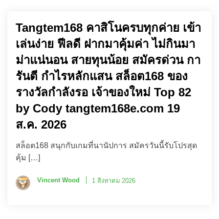
Tangtem168 คาสิโนครบทุกค่าย เข้า
เล่นง่าย ฟีลดี ฝากมาคุ้มค่า ไม่กินมา
ม่าแน่นอน สายทุนน้อย สมัครด่วน กา
รันตี กำไรหลักแสน สล็อต168 ของ
รางวัลกำลังรอ เจ้าของใหม่ Top 82
by Cody tangtem168e.com 19
ส.ค. 2026
สล็อต168 สนุกกับเกมที่นานัปการ สมัครวันนี้รับโปรสุด
คุ้ม […]
Vincent Wood
1 สิงหาคม 2026