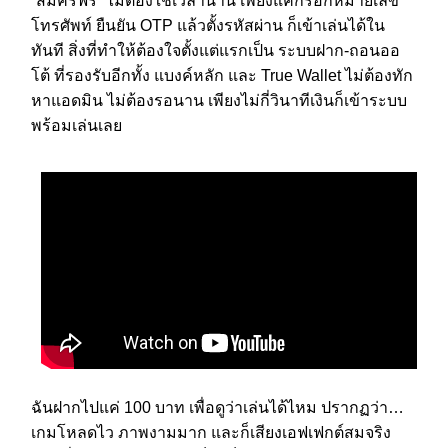
“สมัครฟรี” ไม่ต้องใช้เวลานาน เพียงแค่กรอกหมายเลข
โทรศัพท์ ยืนยัน OTP แล้วตั้งรหัสผ่าน ก็เข้าเล่นได้ใน
ทันที สิ่งที่ทำให้ต้องใจตั้งแต่แรกเป็น ระบบฝาก-ถอนออ
โต้ ที่รองรับอีกทั้ง แบงค์หลัก และ True Wallet ไม่ต้องทัก
หาแอดมิน ไม่ต้องรอนาน เพียงไม่กี่วินาทีเงินก็เข้าระบบ
พร้อมเล่นเลย
ฉันฝากไปแค่ 100 บาท เพื่อดูว่าเล่นได้ไหม ปรากฏว่า…
เกมโหลดไว ภาพงามมาก และก็เสียงเอฟเฟกต์สมจริง