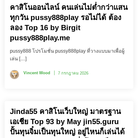
คาสิโนออนไลน์ คนเล่นไม่ต่ำกว่าแสน
ทุกวัน pussy888play รอไม่ได้ ต้อง
ลอง Top 16 by Birgit
pussy888play.me
pussy888 โปรโมชั่น pussy888play ที่วางแบบมาเพื่อผู้
เล่น […]
Vincent Wood
7 กรกฎาคม 2026
Jinda55 คาสิโนเว็บใหญ่ มาตรฐาน
เอเชีย Top 93 by May jin55.guru
ปั้นทุนจิ๋มเป็นทุนใหญ่ อยู่ไหนก็เล่นได้