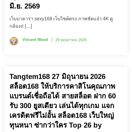
มิ.ย. 2569
เว็บบาคาร่า sexy168 เว็บไซต์ตรง ภาพชัดแจ๋ว 4K ดู
กล้องถ่ […]
Vincent Wood
29 พฤษภาคม 2026
Tangtem168 27 มิถุนายน 2026
สล็อต168 ให้บริการคาสิโนคุณภาพ
แบรนด์เชื่อถือได้ สายสล็อต ฝาก 60
รับ 300 ยูสเดียว เล่นได้ทุกเกม แจก
เครดิตฟรีไม่อั้น สล็อต168 เว็บใหญ่
ทุนหนา ซ่ากว่าใคร Top 26 by