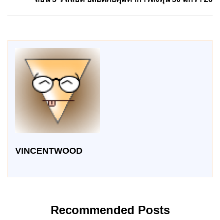
VINCENTWOOD
Recommended Posts