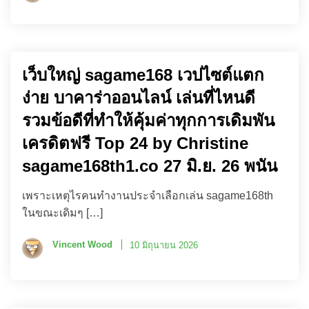
เว็บใหญ่ sagame168 เวปไซต์แตก
ง่าย บาคาร่าออนไลน์ เล่นที่ไหนดี
รวมข้อดีที่ทำให้คุ้มค่าทุกการเดิมพัน
เครดิตฟรี Top 24 by Christine
sagame168th1.co 27 มิ.ย. 26 พนัน
เพราะเหตุไรคนทำงานประจำเลือกเล่น sagame168th
ในขณะเดิมๆ […]
Vincent Wood
10 มิถุนายน 2026