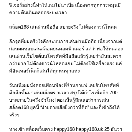
ฟีเจอร์อย่างนี้ทำให้เกมไม่น่าเบื่อ เนื่องจากทุกการหมุนมี
ความตื่นเต้นตลอดระยะเวลา
สล็อต168 เล่นผ่านมือถือ สบายจริง ไม่ต้องดาวน์โหลด
อีกจุดที่ผมตรึงใจคือระบบการเล่นผ่านมือถือ เนื่องจากแต่
ก่อนผมชอบเล่นสล็อตบนคอมพิวเตอร์ แต่ว่าพอใช้ทดลอง
เล่นผ่านเว็บไซต์บนโทรศัพท์มือถือแล้วรู้เลยว่ามันสะดวก
กว่ามาก ไม่ต้องดาวน์โหลดแอป ไม่ต้องใช้เครื่องแรง แค่
มีอินเทอร์เน็ตก็เล่นได้ทุกหนทุกแห่ง
วันหนึ่งผมนั่งคอยเพื่อนพ้องที่ร้านกาแฟ เลยจับโทรศัพท์
มือถือขึ้นมาเล่นสล็อตฆ่าเวลา สรุปได้กำไรเพิ่มอีก 700
บาทภายในครึ่งชั่วโมง! ตอนนั้นรู้สึกเลยว่าการเล่น
สล็อต168 ยุคนี้ “ง่ายดายเสียยิ่งกว่าที่คิด” และก็เข้าถึงได้
จริงๆ
ทางเข้า สล็อตเว็บตรง happy168 happy168.uk 25 ธันวา