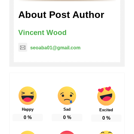
About Post Author
Vincent Wood
seoaba01@gmail.com
Happy
Sad
Excited
0
%
0
%
0
%